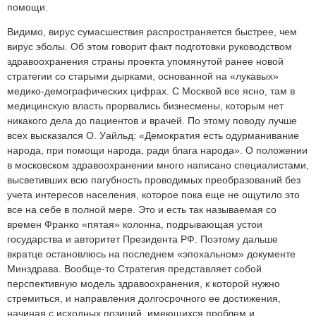
помощи.
Видимо, вирус сумасшествия распространяется быстрее, чем
вирус эболы. Об этом говорит факт подготовки руководством
здравоохранения страны проекта упомянутой ранее новой
стратегии со старыми дырками, основанной на «лукавых»
медико-демографических цифрах. С Москвой все ясно, там в
медицинскую власть прорвались бизнесмены, которым нет
никакого дела до пациентов и врачей. По этому поводу лучше
всех высказался О. Уайльд: «Демократия есть одурманивание
народа, при помощи народа, ради блага народа». О положении
в московском здравоохранении много написано специалистами,
высветивших всю пагубность проводимых преобразований без
учета интересов населения, которое пока еще не ощутило это
все на себе в полной мере. Это и есть так называемая со
времен Франко «пятая» колонна, подрывающая устои
государства и авторитет Президента РФ. Поэтому дальше
вкратце остановлюсь на последнем «эпохальном» документе
Минздрава. Вообще-то Стратегия представляет собой
перспективную модель здравоохранения, к которой нужно
стремиться, и направления долгосрочного ее достижения,
начиная с исходных позиций, имеющихся проблем и