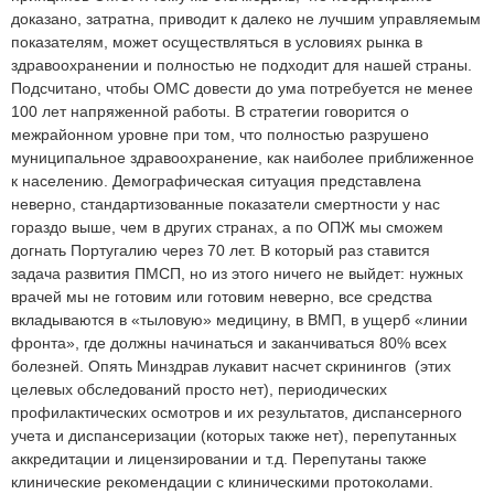
доказано, затратна, приводит к далеко не лучшим управляемым
показателям, может осуществляться в условиях рынка в
здравоохранении и полностью не подходит для нашей страны.
Подсчитано, чтобы ОМС довести до ума потребуется не менее
100 лет напряженной работы. В стратегии говорится о
межрайонном уровне при том, что полностью разрушено
муниципальное здравоохранение, как наиболее приближенное
к населению. Демографическая ситуация представлена
неверно, стандартизованные показатели смертности у нас
гораздо выше, чем в других странах, а по ОПЖ мы сможем
догнать Португалию через 70 лет. В который раз ставится
задача развития ПМСП, но из этого ничего не выйдет: нужных
врачей мы не готовим или готовим неверно, все средства
вкладываются в «тыловую» медицину, в ВМП, в ущерб «линии
фронта», где должны начинаться и заканчиваться 80% всех
болезней. Опять Минздрав лукавит насчет скринингов (этих
целевых обследований просто нет), периодических
профилактических осмотров и их результатов, диспансерного
учета и диспансеризации (которых также нет), перепутанных
аккредитации и лицензировании и т.д. Перепутаны также
клинические рекомендации с клиническими протоколами.