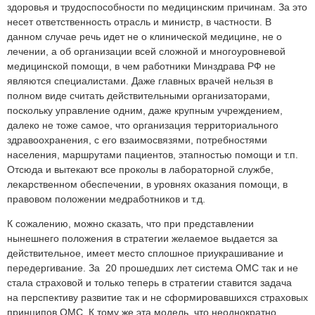
здоровья и трудоспособности по медицинским причинам. За это
несет ответственность отрасль и министр, в частности. В
данном случае речь идет не о клинической медицине, не о
лечении, а об организации всей сложной и многоуровневой
медицинской помощи, в чем работники Минздрава РФ не
являются специалистами. Даже главных врачей нельзя в
полном виде считать действительными организаторами,
поскольку управление одним, даже крупным учреждением,
далеко не тоже самое, что организация территориального
здравоохранения, с его взаимосвязями, потребностями
населения, маршрутами пациентов, этапностью помощи и т.п.
Отсюда и вытекают все проколы в лабораторной службе,
лекарственном обеспечении, в уровнях оказания помощи, в
правовом положении медработников и т.д.
К сожалению, можно сказать, что при представлении
нынешнего положения в стратегии желаемое выдается за
действительное, имеет место сплошное приукрашивание и
передергивание. За 20 прошедших лет система ОМС так и не
стала страховой и только теперь в стратегии ставится задача
на перспективу развитие так и не сформировавшихся страховых
принципов ОМС. К тому же эта модель, что неоднократно