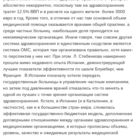
абсолютно некорректно, поскольку там на здравоохранение
тратят 12.5% ВВП и в расчете на одного жителя- более 3000
евро в год. Кроме того, в отличие от нас там основной объем
медицинской помощи оказывается врачами общей практики, а
среди частных больниц наибольшая доля приходится на
некоммерческие организации. Иначе говоря, там совсем другая
система здравоохранения и единственным сходством является
система ОМС, которая там организована правильно, хотя каких-
то перспектив у нее нет. При этом Л. Стебенкова намеренно
прошла мимо недавнего опыта Испании, демонстрирующей
лучшие показатели эффективности по шкале Блумберг, чем
Франция. В Испании поначалу хотели передать
государственные больницы в управление частным компаниям,
но затем под давлением врачей отказались что-то менять в
одной из лучших с точки зрения организации систем
здравоохранения. Кстати, в Испании (и в Каталонии, в
частности), как и в большинстве стран мира, сложилась
эффективная государственно-бюджетная модель, дополненная
договорными отношениями между органами здравоохранения и
медицинскими организациями, в которых прописаны объемы,
уровень, качество и ожидаемые результаты медицинской