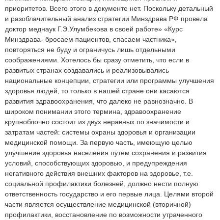
приоритетов. Всего этого в документе нет. Поскольку детальный
и разоблачительный анализ стратегии Минздрава РФ провела
доктор меднаук Г.Э.Улумбекова в своей работе» «Курс
Минздрава- бросаем пациентов, спасаем частника»,
повторяться не буду и ограничусь лишь отдельными
соображениями. Хотелось бы сразу отметить, что если в
развитых странах создавались и реализовывались
национальные концепции, стратегии или программы улучшения
здоровья людей, то только в нашей стране они касаются
развития здравоохранения, что далеко не равнозначно. В
широком понимании этого термина, здравоохранение
крупноблочно состоит из двух неравных по значимости и
затратам частей: системы охраны здоровья и организации
медицинской помощи. За первую часть, имеющую целью
улучшение здоровья населения путем сохранения и развития
условий, способствующих здоровью, и предупреждения
негативного действия внешних факторов на здоровье, т.е.
социальной профилактики болезней, должно нести полную
ответственность государство и его первые лица. Целями второй
части является осуществление медицинской (вторичной)
профилактики, восстановление по возможности утраченного