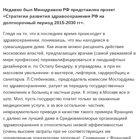
Недавно был Минздравом РФ представлен проект
«Стратегии развития здравоохранения РФ на
долгосрочный период 2015-2030 гг».
Глядя на то, что в последнее время происходит в
здравоохранении, понимаешь, что мы находимся в
сумасшедшем доме. Как иначе можно расценить действия
московских властей, предлагающих врачам (самой уважаемой в
мире профессии) переквалифицироваться в ландшафтных
дизайнеров и, по Остапу Бендеру, в управдомы, а при их
массовом увольнении- в вахтеров, лифтеров, гардеробщиц и
санитаров. Л.Стебенкова,, председатель комиссии Мосгордумы
по здравоохранению, ратует за передачу государственных
поликлиник и больниц в частные руки. К этому в Москве все и
шло. Мол, пусть государство платит только за оказанные
медицинские услуги, а за все остальное- частник,
невразумительно приводя в качестве такого примера Францию
с далеко не лучшей даже в Средиземноморье организацией
здравоохранения и относительно низкой эффективностью
(очень высокие затраты при не соответствующих им
управляемым показателям здоровья). Сравнение с Францией