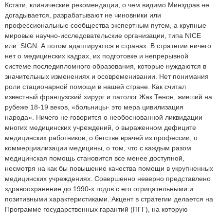
Кстати, клинические рекомендации, о чем видимо Минздрав не
догадывается, разрабатывают не чиновники или
профессиональные сообщества экспертным путем, а крупные
мировые научно-исследовательские организации, типа NICE
или SIGN. А потом адаптируются в странах. В стратегии ничего
нет о медицинских кадрах, их подготовке и непрерывной
системе последипломного образования, которые нуждаются в
значительных изменениях и осовременивании. Нет понимания
роли стационарной помощи в нашей стране. Как считал
известный французский хирург и патолог Жак Тенон, живший на
рубеже 18-19 веков, «больницы- это мера цивилизация
народа». Ничего не говорится о необоснованной ликвидации
многих медицинских учреждений, о выраженном дефиците
медицинских работников, о бегстве врачей из профессии, о
коммерциализации медицины, о том, что с каждым разом
медицинская помощь становится все менее доступной,
несмотря на как бы повышение качества помощи в укрупненных
медицинских учреждениях. Совершенно неверно представлено
здравоохранение до 1990-х годов с его отрицательными и
позитивными характеристиками. Акцент в стратегии делается на
Программе государственных гарантий (ПГГ), на которую