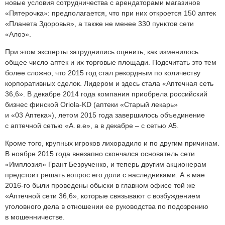
новые условия сотрудничества с арендаторами магазинов
«Пятерочка»: предполагается, что при них откроется 150 аптек
«Планета Здоровья», а также не менее 330 пунктов сети
«Алоэ».
При этом эксперты затруднились оценить, как изменилось
общее число аптек и их торговые площади. Подсчитать это тем
более сложно, что 2015 год стал рекордным по количеству
корпоративных сделок. Лидером и здесь стала «Аптечная сеть
36,6». В декабре 2014 года компания приобрела российский
бизнес финской Oriola-KD (аптеки «Старый лекарь»
и «03 Аптека»), летом 2015 года завершилось объединение
с аптечной сетью «А. в.е», а в декабре – с сетью А5.
Кроме того, крупных игроков лихорадило и по другим причинам.
В ноябре 2015 года внезапно скончался основатель сети
«Имплозия» Грант Безрученко, и теперь другим акционерам
предстоит решать вопрос его доли с наследниками. А в мае
2016‑го были проведены обыски в главном офисе той же
«Аптечной сети 36,6», которые связывают с возбуждением
уголовного дела в отношении ее руководства по подозрению
в мошенничестве.