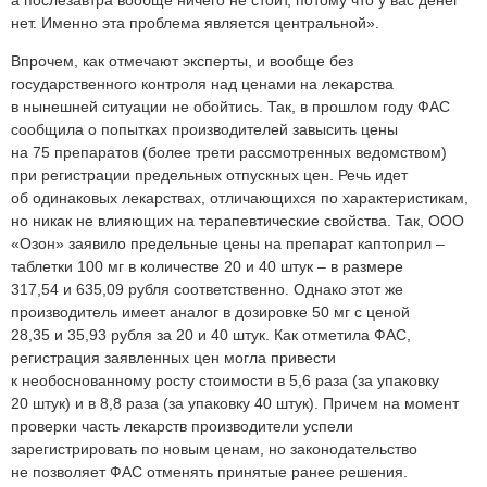
а послезавтра вообще ничего не стоит, потому что у вас денег
нет. Именно эта проблема является центральной».
Впрочем, как отмечают эксперты, и вообще без
государственного контроля над ценами на лекарства
в нынешней ситуации не обойтись. Так, в прошлом году ФАС
сообщила о попытках производителей завысить цены
на 75 препаратов (более трети рассмотренных ведомством)
при регистрации предельных отпускных цен. Речь идет
об одинаковых лекарствах, отличающихся по характеристикам,
но никак не влияющих на терапевтические свойства. Так, ООО
«Озон» заявило предельные цены на препарат каптоприл –
таблетки 100 мг в количестве 20 и 40 штук – в размере
317,54 и 635,09 рубля соответственно. Однако этот же
производитель имеет аналог в дозировке 50 мг с ценой
28,35 и 35,93 рубля за 20 и 40 штук. Как отметила ФАС,
регистрация заявленных цен могла привести
к необоснованному росту стоимости в 5,6 раза (за упаковку
20 штук) и в 8,8 раза (за упаковку 40 штук). Причем на момент
проверки часть лекарств производители успели
зарегистрировать по новым ценам, но законодательство
не позволяет ФАС отменять принятые ранее решения.