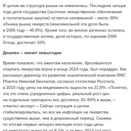
В целом же структура рынка не изменилась. Последние четыре
года доля государства (льготное лекарственное обеспечение
и госпитальные закупки) остается неизменной – около 30%
объема рынка лекарств (максимальной эта доля была
в 2006 году – 40,8%). Кроме того, во многих регионах остались
и государственные аптеки, доля которых, по оценкам DSM
Group, достигает 10%.
Дешево – значит невыгодно
Время показало, что ажиотаж населения, бросившегося
покупать лекарства впрок в конце 2014 года, был оправдан. Как
рассказал директор по развитию аналитической компании RNC
Pharma Николай Беспалов, согласно статистике Росстата,
в 2015 году цены на медикаменты выросли на 22,8%. «Понятно,
что это очень усредненные цифры, реальный рост цен
на отдельные препараты мог достигать 30–50% и выше, –
отметил эксперт. – Сейчас ситуация в целом
стабилизировалась, но все же инфляция на лекарства
существенно выше, чем в докризисный период. Скажем,
по итогам первых четырех месяцев этого года цены
на препараты выросли на 8,1%, а за весь 2014 год рост