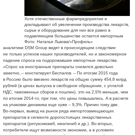
Хотя отечественные фармпредприятия и
докладывают об увеличении производства лекарств,
сырье и оборудование для них все равно в
подавляющем большинстве остается импортным
Фото: Наталья Львова/«Профиль»
аналитики DSM Group видят в происходящем следствие
не только успехов наших производителей, но и закономерное
падение спроса на подорожавшие импортные лекарства.
«Спрос на иностранные препараты снизился довольно
заметно, – констатирует Беспалов. – По итогам 2015 года
в Россию было ввезено лекарств на общую сумму 454,8 млрд
рублей (в ценах выпуска в свободное обращение, с уплатой
НДС, таможенных сборов и пошлин), это на 2,5% меньше, чем
по итогам 2014‑го, при том, что цены повышались. А в расчете
на упаковки динамика еще хуже – 9,3%. Причин тому две.
Во‑первых, вывод на рынок ряда импортозамещающих
препаратов в сегменте дорогостоящих лекарственных
препаратов (ритуксимамб, иматиниб и др.). Во‑вторых,
потребители ищут возможности экономии, а в условиях