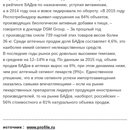
в рейтинге БАДов по назначению, уступая витаминам,
а в 2014 году она и вовсе лидировала по обороту. «В 2015 году
Роспотребнадзор выявил нарушения на 84% объектов,
производящих биологически активные добавки к пище, –
говорится в докладе DSM Group. – За прошлый год
с производства сняли 739 партий этих товаров весом более
36 кг. Среди аптечных продаж доля БАДов составляет 4,6%, это
наиболее емкий сегмент нелекарственных средств.
В последние годы рынок рос довольно высокими темпами,
в среднем на 12–14% в год. По данным за 2015 год, объем
продаж БАДов в аптеках вырос на 6%, при этом динамика ниже,
чем рос аптечный сегмент лекарств (9%)». Единственное
утешение, что в этом сегменте успехи импортозамещения
оказались самыми впечатляющими – если на рынке
лекарственных препаратов лидирует продукция иностранных
производителей, то на рынке БАДов, наоборот, российских –
56% стоимостного и 81% натурального объема продаж.
источник :
www.profile.ru