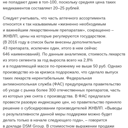
не попадают даже в топ‑100, поскольку средняя цена таких
медикаментов составляет 20–25 рублей.
Следует учитывать, что часть аптечного ассортимента
относится к так называемым «жизненно необходимым
и важнейшим лекарственным препаратам», сокращенно –
ЖНВЛП, цены на которые регулируются государством.
(В 2016 году в список были внесены дополнительно
43 препарата, исключен один, итого в нем сейчас
646 наименований). По данным аналитиков, стоимость лекарств
из этого сегмента за год выросла всего на 2,8%
и в подавляющей массе по-прежнему не выше 50 руб. Однако
производство из-за кризиса подорожало, что сделало выпуск
таких лекарств нерентабельным. Федеральная
антимонопольная служба (ФАС) предупредила правительство
об уходе с рынка более 300 отечественных препаратов, часть
из которых уже снята с производства. В ФАС предлагали
провести разовую индексацию цен, но правительство приняло
решение о субсидировании производителей ЖНВЛП. «Выводы
о результативности данной меры поддержки можно будет
делать только в начале следующего года», – говорится
в докладе DSM Group. В стоимостном выражении продажи