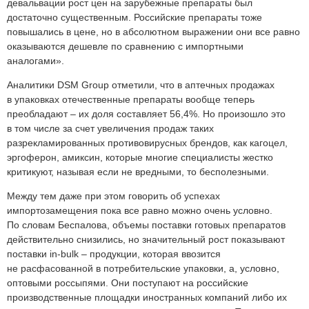
девальвации рост цен на зарубежные препараты был
достаточно существенным. Российские препараты тоже
повышались в цене, но в абсолютном выражении они все равно
оказываются дешевле по сравнению с импортными
аналогами».
Аналитики DSM Group отметили, что в аптечных продажах
в упаковках отечественные препараты вообще теперь
преобладают – их доля составляет 56,4%. Но произошло это
в том числе за счет увеличения продаж таких
разрекламированных противовирусных брендов, как кагоцел,
эргоферон, амиксин, которые многие специалисты жестко
критикуют, называя если не вредными, то бесполезными.
Между тем даже при этом говорить об успехах
импортозамещения пока все равно можно очень условно.
По словам Беспалова, объемы поставки готовых препаратов
действительно снизились, но значительный рост показывают
поставки in-bulk – продукции, которая ввозится
не расфасованной в потребительские упаковки, а, условно,
оптовыми россыпями. Они поступают на российские
производственные площадки иностранных компаний либо их