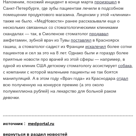
Напомним, похожий инцидент в конце марта
произошел
в
Санкт-Петербурге, где зубы пациентам лечили в подсобном
помещении продуктового магазина. Лицензии у этой «клиники»
также не было. «МедНовости» ранее рассказывали еще о
нескольких связанных со стоматологическими клиниками
скандалах — так, в Смоленске стоматолог
продавал
амфетамин, зубной врач из Тувы
поставлял
в Красноярск
гашиш, а стоматолог-садист из Франции
искалечил
более сотни
пациентов и сел за это на 8 лет. Однако были и гораздо более
приятные новости про врачей из этой сферы — например, в
одной из клиник США детскому стоматологу ассистирует
собака
,
с компании с которой маленькие пациенты не так боятся
манипуляций. А в этом году «Врач года» из Краснодара
отдал
всю полученную на конкурсе премию (а это около
полумиллиона рублей) на лекарство для больной раком
девочки.
источник :
medportal.ru
вернуться в раздел новостей