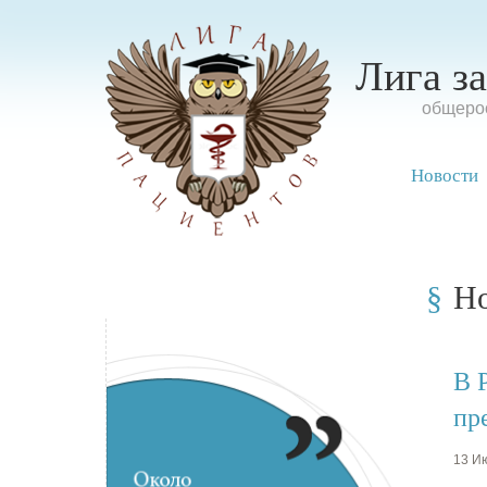
Лига з
oбщерос
Новости
Н
В 
пр
13 Ию