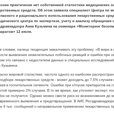
оссии практически нет собственной статистики медицинских 
арственных средств. Об этом заявила специалист Центра по 
опасного и рационального использования лекарственных сре
одического центра по экспертизе, учету и анализу обращения
здравнадзора Анна Кузьмина на семинаре «Мониторинг безоп
паратов» 12 июля.
е словам, налицо тенденция замалчивать эту проблему. «В мире в
ости выявления нежелательных побочных реакций и ошибок при о
ом это связано с недостатком данных и специальных исследований
 Кузьмина.
асно мировой статистике, частота одного из наиболее распростра
подборе лекарственных средств - может доходить до 7,5% случаев 
аев в госпитальном сегменте
. Ошибки при отпуске препаратов на г
.
отой примерно 2% случаев. В то же время, как уточняет эксперт, 
Скопировано
ок не получится. Однако можно свести риск их возникновения до 
с
временного выявления и предотвращения. В АИС Росздравнадзора 
Medvestnik.ru
е 4 тыс. сообщений о неправильном применении лекарственных пр