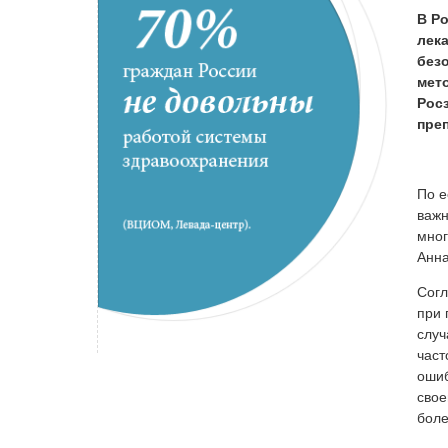
В Р
лек
без
мет
Рос
пре
По е
важн
мног
Анна
Согл
при 
случ
част
ошиб
свое
боле