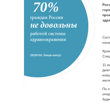
Рос
гор
про
здр
Согл
нача
Кром
След
11 и
диаг
кому
июля
По п
опер
буде