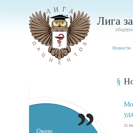
Лига з
oбщерос
Новости
Н
Мо
уд
21 Ию