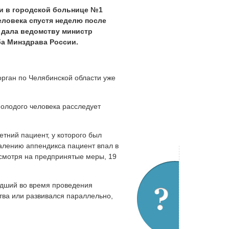
и в городской больнице №1
еловека спустя неделю после
 дала ведомству министр
а Минздрава России.
рган по Челябинской области уже
молодого человека расследует
тний пациент, у которого был
алению аппендикса пациент впал в
есмотря на предпринятые меры, 19
едший во время проведения
тва или развивался параллельно,