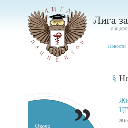
Лига з
oбщерос
Новости
Н
Жи
ЦГ
25 Ию