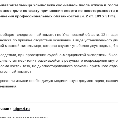
илая жительница Ульяновска скончалась после отказа в госп
ловное дело по факту причинения смерти по неосторожности 
лнения профессиональных обязанностей (ч. 2 ст. 109 УК РФ).
сообщает следственный комитет по Ульяновской области, 12 январ
новска по причине отсутствия оснований в виде установленного диа
ей местной жительнице, которая спустя чуть более двух недель, 4 
ледствии, при проведении судебно-медицинской экспертизы, было 
ины стал перитонит, развившейся в результате повреждения внутр
лома костей таза, не диагностированного врачами приемного отде
ственный комитет.
ователи изъяли необходимую медицинскую документацию, назнач
едования.
очник :
ulgrad.ru