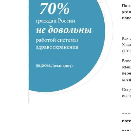
Пож
уго
испо
Как 
Улья
летн
Впос
женщ
пере
след
След
иссл
ист