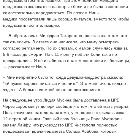
предложили госпитализацию. При этом пожилая женщина
продолжала жаловаться на острые боли и не была в состоянии
самостоятельно передвигаться. По словам Нины,
медики посоветовали лишь хорошо питаться, вместо того чтобы
предложить госпитализацию.
— Я обратилась в Минздрав Татарстана, рассказала о том, что
так отнеслись. В ответе они написали, что маму осмотрели
согласно регламенту. По их словам, с мамой случилась язва за
5-6 часов до смерти. Но с 11 июня у неё эти боли так и не
прекращались. Я её и забирала в таком состоянии из больницы,
— рассказывает Нина.
– Мне неприятно было то, когда девушка-медсестра сказала:
"Ей нужно хорошо питаться и не пить". Это меня очень сильно
задело. А больше со мной никто не разговаривал.
На следующее утро Лидия Мусина была доставлена в ЦРБ.
Через сорок минут дочери сообщили о том, что её мать умерла.
По заключению патологоанатома, у женщины открылась язва
12-перстной кишки. Главный врач больницы Раис Мустафин
заявил Лайфу, что руководство ЦРБ Чистополя полностью
поддерживает врача-терапевта Салаха Арабова, который