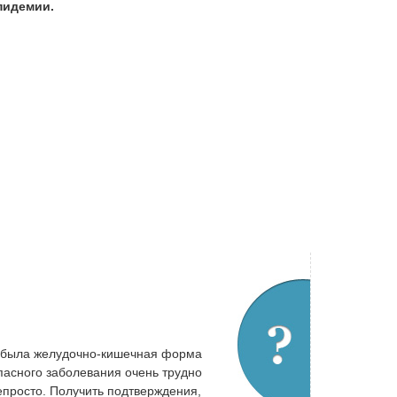
пидемии.
ка была желудочно-кишечная форма
опасного заболевания очень трудно
епросто. Получить подтверждения,