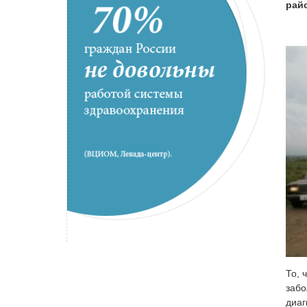
рай
То, 
забо
диаг