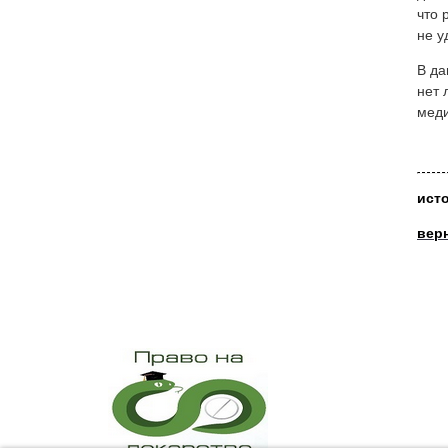
что 
не у
В да
нет 
меди
ист
вер