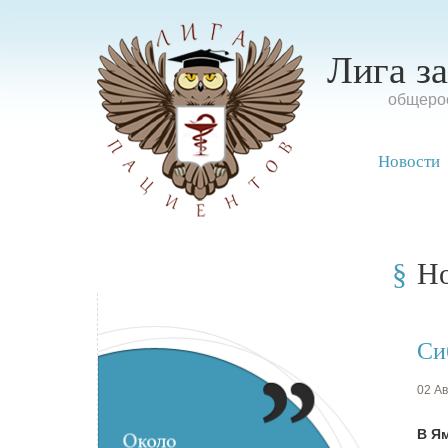
Лига з
oбщерос
Новости
Н
Си
02 Ав
В Ям