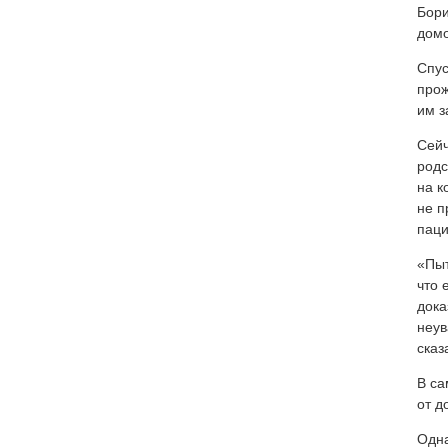
Бори
домо
Спус
прож
им з
Сейч
родс
на к
не п
паци
«Пыт
что 
дока
неув
сказ
В са
от д
Одна