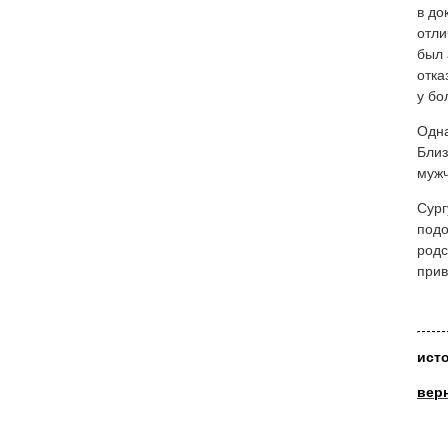
в до
отли
был 
отка
у бо
Одна
Близ
мужч
Сург
подо
родс
прив
ист
вер