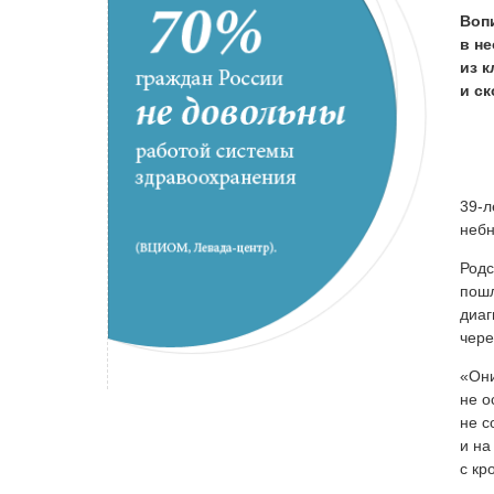
Воп
в н
из к
и ск
39-л
небн
Родс
пошл
диаг
чере
«Они
не о
не с
и на
с кр