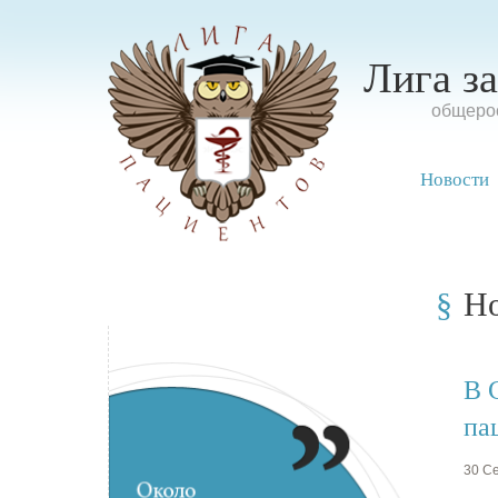
Лига з
oбщерос
Новости
Н
В 
па
30 Се