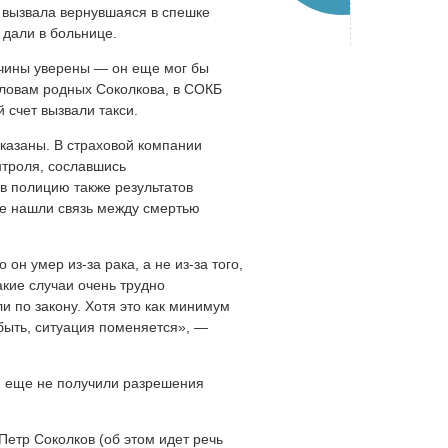
х вызвала вернувшаяся в спешке
 дали в больнице.
жчины уверены — он еще мог бы
 словам родных Соколкова, в СОКБ
 счет вызвали такси.
казаны. В страховой компании
нтроля, сославшись
 полицию также результатов
не нашли связь между смертью
он умер из-за рака, а не из-за того,
такие случаи очень трудно
ли по закону. Хотя это как минимум
 быть, ситуация поменяется», —
м еще не получили разрешения
Петр Соколков (об этом идет речь