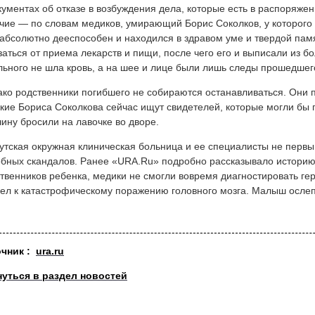
кументах об отказе в возбуждения дела, которые есть в распоряже
чие — по словам медиков, умирающий Борис Соколков, у которого 
абсолютно дееспособен и находился в здравом уме и твердой пам
заться от приема лекарств и пищи, после чего его и выписали из б
льного не шла кровь, а на шее и лице были лишь следы прошедшег
ко родственники погибшего не собираются останавливаться. Они п
кие Бориса Соколкова сейчас ищут свидетелей, которые могли бы 
ину бросили на лавочке во дворе.
утская окружная клиническая больница и ее специалисты не первы
бных скандалов. Ранее «URA.Ru» подробно рассказывало историю
твенников ребенка, медики не смогли вовремя диагностировать ге
ел к катастрофическому поражению головного мозга. Малыш ослеп 
очни
к :
ura.ru
нуться в раздел новостей