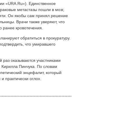
нии «URA.Ru»). Единственное
раковые метастазы пошли в мозг,
яти. Он якобы сам принял решение
ольницы. Врачи также уверяют, что
о ранее кровотечения.
ланируют обратиться в прокуратуру.
подтвердить, что умиравшего
й раз оказываются участниками
 Кирилла Пинчука. По словам
рпетический энцефалит, который
и практически оглох.