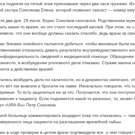
са подняли на пятый этаж приехавшие через два часа грузчики. И
й сестра Соколкова Елена, которой позвонил таксист — номер ему
тя два дня, 29 июля, Борис Соколков скончался. Родственники му
ить какое-то время, но это стало последней каплей. При этом, по
аявили, что они вообще должны сказать спасибо, ведь врачи за свой
ас близкие покойного пытаются добиться, чтобы виновные были на
твенникам отказались давать результаты внутриведомственного ко
онфиденциальность сведений о медицинской помощи. Обращение в
ринесло, в возбуждении уголовного дела отказано. Стражи закона 
ента и действиями врачей.
ались возбудить дело по халатности, но в документах написано, что 
его вот так вывезли и бросили на лавке. Изначально говорили, что 
зуемые. То есть зацепиться не за что. Получается, что они поступи
ажение к пациенту. Если поднимется какой-то резонанс, то, может
ал «URA.Ru» Петр Соколков.
мой больнице комментировать инцидент пока что отказались — та
оверенного лица пациента на разглашение врачебной тайны.
ко в ходе проверки в целом врачи подтвердили все, о чем говорит 