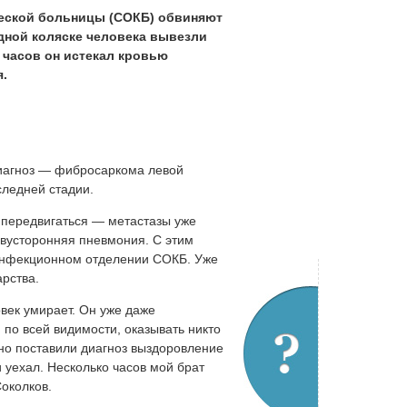
ческой больницы (СОКБ) обвиняют
дной коляске человека вывезли
о часов он истекал кровью
я.
диагноз — фибросаркома левой
следней стадии.
м передвигаться — метастазы уже
двусторонняя пневмония. С этим
 инфекционном отделении СОКБ. Уже
рства.
овек умирает. Он уже даже
 по всей видимости, оказывать никто
но поставили диагноз выздоровление
и уехал. Несколько часов мой брат
Соколков.