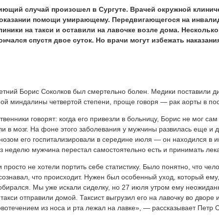
иющий случай произошел в Сургуте. Врачей окружной клини
еоказании помощи умирающему. Передвигающегося на инвали
линики на такси и оставили на лавочке возле дома. Нескольк
ончался спустя двое суток. Но врачи могут избежать наказани
етний Борис Соколков был смертельно болен. Медики поставили 
ой миндалины четвертой степени, проще говоря — рак аорты в по
твенники говорят: когда его привезли в больницу, Борис не мог са
и в мозг. На фоне этого заболевания у мужчины развилась еще и 
нозом его госпитализировали в середине июля — он находился в
з неделю мужчина перестал самостоятельно есть и принимать лека
 просто не хотели портить себе статистику. Было понятно, что чел
сознавал, что происходит. Нужен был особенный уход, который ему,
обирался. Мы уже искали сиделку, но 27 июля утром ему неожидан
 такси отправили домой. Таксист выгрузил его на лавочку во дворе 
овотечением из носа и рта лежал на лавке», — рассказывает Петр 