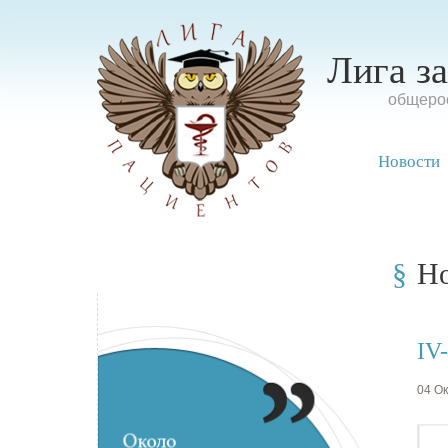
Лига з
oбщерос
Новости
Н
IV
04 Ок