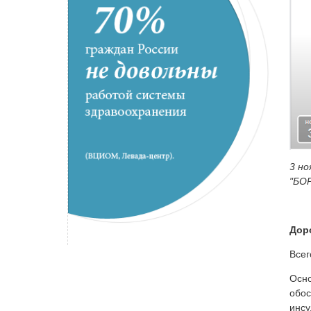
3 но
"БО
Дор
Всег
Осно
обос
инсу