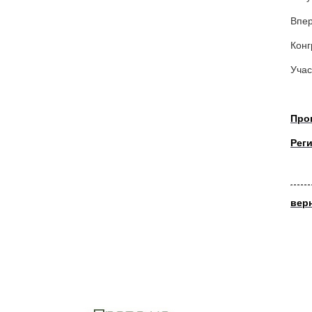
Впер
Конг
Учас
Про
Рег
вер