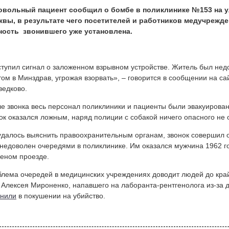
овольный пациент сообщил о бомбе в поликлинике №153 на у
квы, в результате чего посетителей и работников медучрежд
ность звонившего уже установлена.
тупил сигнал о заложенном взрывном устройстве. Житель был нед
том в Минздрав, угрожая взорвать», – говорится в сообщении на с
едково.
е звонка весь персонал поликлиники и пациенты были эвакуирован
ок оказался ложным, наряд полиции с собакой ничего опасного не
удалось выяснить правоохранительным органам, звонок совершил 
недоволен очередями в поликлинике. Им оказался мужчина 1962 г
еном проезде.
лема очередей в медицинских учреждениях доводит людей до край
 Алексея Мироненко, напавшего на лаборанта-рентгенолога из-за 
инили
в покушении на убийство.