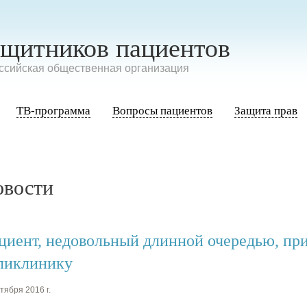
ащитников пациентов
сийская общественная организация
ТВ-программа
Вопросы пациентов
Защита прав
овости
циент, недовольный длинной очередью, при
ликлинику
тября 2016 г.