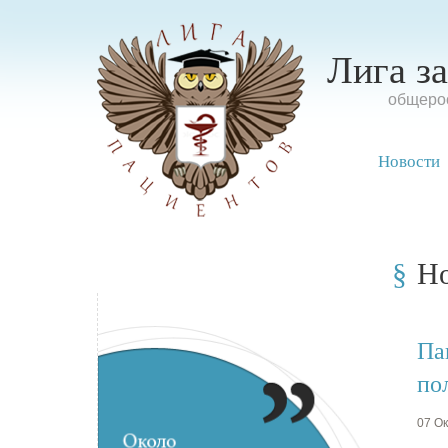
Лига з
oбщерос
Новости
Н
Па
по
07 Ок