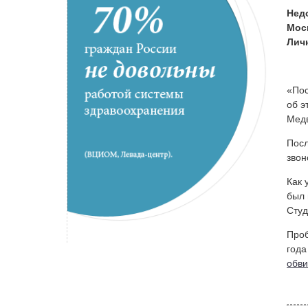
Нед
Мос
Лич
«Пос
об э
Медв
Посл
звон
Как 
был 
Студ
Проб
года
обв