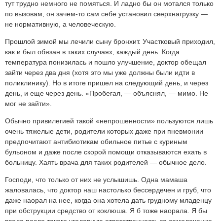
тут трудно немного не помяться. И ладно бы он мотался только
по вызовам, он зачем-то сам себе установил сверхнагрузку —
не нормативную, а человеческую.
Прошлой зимой мы лечили сыну бронхит. Участковый приходил,
как и был обязан в таких случаях, каждый день. Когда
температура понизилась и пошло улучшение, доктор обещал
зайти через два дня (хотя это мы уже должны были идти в
поликлинику). Но в итоге пришел на следующий день, и через
день, и еще через день. «Пробегал, — объяснял, — мимо. Не
мог не зайти».
Обычно привилегией такой «непрошенности» пользуются лишь
очень тяжелые дети, родители которых даже при пневмонии
предпочитают антибиотикам обильное питье с куриным
бульоном и даже после скорой помощи отказываются ехать в
больницу. Хаять врача для таких родителей — обычное дело.
Господи, что только от них не услышишь. Одна мамаша
жаловалась, что доктор наш настолько бессердечен и груб, что
даже наорал на нее, когда она хотела дать грудному младенцу
при обструкции средство от коклюша. Я б тоже наорала. Я бы