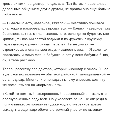
кроме витаминов, доктор не сделала. Так бы мы и расстались
довольные общением друг с другом, не прояви она еще больше
любезности.
— С малышом-то, наверное, тяжело? — участливо покивала
она, когда я намеревалась прощаться. — Колики, наверное, уже
беспокоят, так ты, милая, знаешь чего, если дочка будет сильно
кричать, ты возьми святой водички и из кружечки в кружечку
через дверную ручку трижды перелей. Ты не думай, —
отреагировала она на мои округлившиеся глаза. — Я сама так
спасалась, и мама моя, и бабушка, а вот у меня бабушка была,
ох, я тебе расскажу...
Теперь расскажу про доктора, который «кошмар и ужас». У нас
в детской поликлинике — обычной районной, муниципальной —
есть педиатр. Многие, кто попадают к нему впервые, хотят тут
же поменять его на «нормального».
«Какой-то помятый, взъерошенный, рассеянный», — жалуются
обескураженные родители. Но у человека бешеные очереди в
поликлинике, он принимает, даже когда отмеренное время
выходит, а еще надо обежать огромный участок по вызовам —