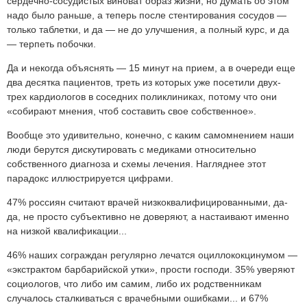
сердечно-сосудистых виноват образ жизни, но думать об этом
надо было раньше, а теперь после стентирования сосудов —
только таблетки, и да — не до улучшения, а полный курс, и да
— терпеть побочки.
Да и некогда объяснять — 15 минут на прием, а в очереди еще
два десятка пациентов, треть из которых уже посетили двух-
трех кардиологов в соседних поликлиниках, потому что они
«собирают мнения, чтоб составить свое собственное».
Вообще это удивительно, конечно, с каким самомнением наши
люди берутся дискутировать с медиками относительно
собственного диагноза и схемы лечения. Нагляднее этот
парадокс иллюстрируется цифрами.
47% россиян считают врачей низкоквалифицированными, да-
да, не просто субъективно не доверяют, а настаивают именно
на низкой квалификации...
46% наших сограждан регулярно лечатся оциллококцинумом —
«экстрактом барбарийской утки», прости господи. 35% уверяют
социологов, что либо им самим, либо их родственникам
случалось сталкиваться с врачебными ошибками... и 67%