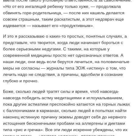
ввела после такого уголовную ответственность за самолечение.
«Но от его ингаляций ребенку только хуже, — продолжала
обвинять горе-родительница, — после них кашель делается
совсем страшным, таким раскатистым, а этот недоврач еще
издевается — называет его «продуктивным».
И это я рассказываю о каких-то простых, понятных случаях, а
представьте, что творится, когда люди начинают бороться с
более серьезными недугами. С такими, на которые у
современной медицины просто нет однозначных ответов. А
наши люди, они ведь если берутся лечиться, на половинчатые
меры не согласны — журналы типа ЗОЖ «истину» о том, что
лечить надо не следствия, а причины, вдолбили в сознание
глубоко и прочно.
Боже, сколько людей тратят силы и время, чтоб навсегда-
навсегда победить астму медитациями и иглоукалыванием,
пока другие астматики преспокойно катаются на горных лыжах
с баллончиками в карманах, сколько людей в попытках найти
наконец истинную причину экземы доводят себя до нервного
истощения бесконечными пробами на аллергены и диетами
типа «рис и гречка». Все эти люди искренне убеждены, что их