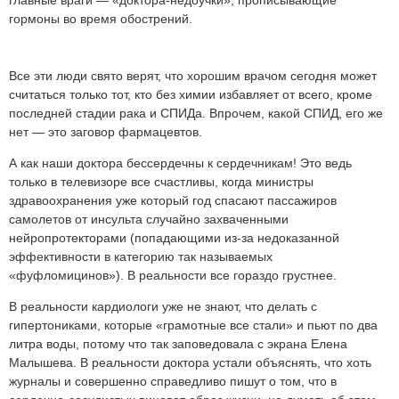
главные враги — «доктора-недоучки», прописывающие
гормоны во время обострений.
Все эти люди свято верят, что хорошим врачом сегодня может
считаться только тот, кто без химии избавляет от всего, кроме
последней стадии рака и СПИДа. Впрочем, какой СПИД, его же
нет — это заговор фармацевтов.
А как наши доктора бессердечны к сердечникам! Это ведь
только в телевизоре все счастливы, когда министры
здравоохранения уже который год спасают пассажиров
самолетов от инсульта случайно захваченными
нейропротекторами (попадающими из-за недоказанной
эффективности в категорию так называемых
«фуфломицинов»). В реальности все гораздо грустнее.
В реальности кардиологи уже не знают, что делать с
гипертониками, которые «грамотные все стали» и пьют по два
литра воды, потому что так заповедовала с экрана Елена
Малышева. В реальности доктора устали объяснять, что хоть
журналы и совершенно справедливо пишут о том, что в