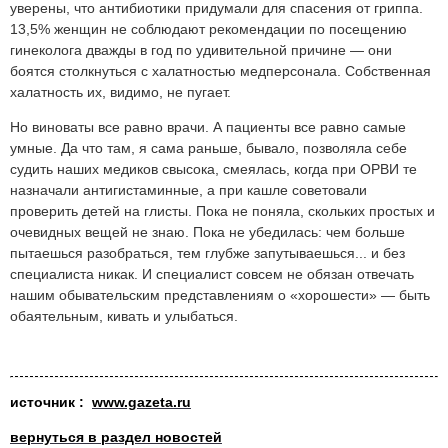
уверены, что антибиотики придумали для спасения от гриппа.
13,5% женщин не соблюдают рекомендации по посещению
гинеколога дважды в год по удивительной причине — они
боятся столкнуться с халатностью медперсонала. Собственная
халатность их, видимо, не пугает.
Но виноваты все равно врачи. А пациенты все равно самые
умные. Да что там, я сама раньше, бывало, позволяла себе
судить наших медиков свысока, смеялась, когда при ОРВИ те
назначали антигистаминные, а при кашле советовали
проверить детей на глисты. Пока не поняла, скольких простых и
очевидных вещей не знаю. Пока не убедилась: чем больше
пытаешься разобраться, тем глубже запутываешься... и без
специалиста никак. И специалист совсем не обязан отвечать
нашим обывательским представлениям о «хорошести» — быть
обаятельным, кивать и улыбаться.
источни
к :
www.gazeta.ru
вернуться в раздел новостей