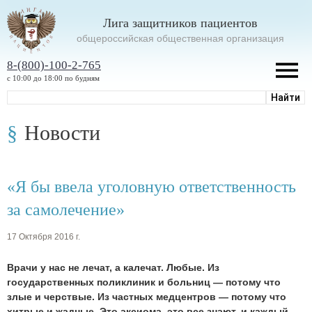
Лига защитников пациентов
oбщероссийская общественная организация
8-(800)-100-2-765
с 10:00 до 18:00 по будням
Новости
«Я бы ввела уголовную ответственность
за самолечение»
17 Октября 2016 г.
Врачи у нас не лечат, а калечат. Любые. Из
государственных поликлиник и больниц — потому что
злые и черствые. Из частных медцентров — потому что
хитрые и жадные. Это аксиома, это все знают, и каждый