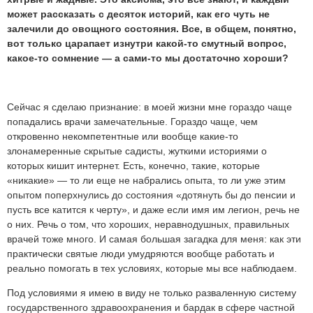
может рассказать с десяток историй, как его чуть не
залечили до овощного состояния. Все, в общем, понятно,
вот только царапает изнутри какой-то смутный вопрос,
какое-то сомнение — а сами-то мы достаточно хороши?
Сейчас я сделаю признание: в моей жизни мне гораздо чаще
попадались врачи замечательные. Гораздо чаще, чем
откровенно некомпетентные или вообще какие-то
злонамеренные скрытые садисты, жуткими историями о
которых кишит интернет. Есть, конечно, такие, которые
«никакие» — то ли еще не набрались опыта, то ли уже этим
опытом поперхнулись до состояния «дотянуть бы до пенсии и
пусть все катится к черту», и даже если имя им легион, речь не
о них. Речь о том, что хороших, неравнодушных, правильных
врачей тоже много. И самая большая загадка для меня: как эти
практически святые люди умудряются вообще работать и
реально помогать в тех условиях, которые мы все наблюдаем.
Под условиями я имею в виду не только разваленную систему
государственного здравоохранения и бардак в сфере частной