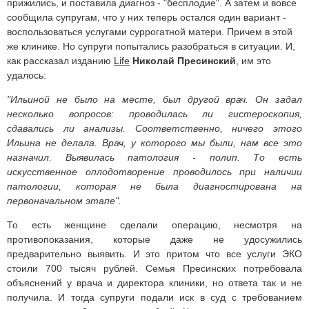
прижились, и поставила диагноз - "бесплодие". А затем и вовсе
сообщила супругам, что у них теперь остался один вариант -
воспользоваться услугами суррогатной матери. Причем в этой
же клинике. Но супруги попытались разобраться в ситуации. И,
как рассказал изданию
Life
Николай Пресинский
, им это
удалось:
"Ильиной не было на месте, был другой врач. Он задал
несколько вопросов: проводилась ли гистероскопия,
сдавались ли анализы. Соответственно, ничего этого
Ильина не делала. Врач, у которого мы были, нам все это
назначил. Выявилась патология - полип. То есть
искусственное оплодотворение проводилось при наличии
патологии, которая не была диагностирована на
первоначальном этапе".
То есть женщине сделали операцию, несмотря на
противопоказания, которые даже не удосужились
предварительно выявить. И это притом что все услуги ЭКО
стоили 700 тысяч рублей. Семья Пресинских потребовала
объяснений у врача и директора клиники, но ответа так и не
получила. И тогда супруги подали иск в суд с требованием