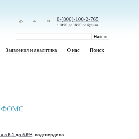
8-(800)-100-2-765
с 10:00 до 18:00 по будням
Заявления и аналитика
О нас
Поиск
ет ФОМС
н с 5,1 до 5,9%
, подтвердила