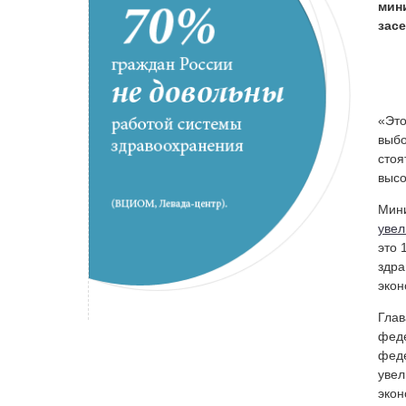
мин
зас
«Это
выбо
стоя
высо
Мини
уве
это 
здра
экон
Глав
феде
феде
увел
экон