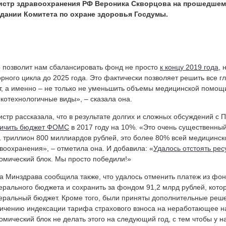
истр здравоохранения РФ Вероника Скворцова на прошедшем
едании Комитета по охране здоровья Госдумы.
 позволит нам сбалансировать фонд не просто
к концу 2019 года
, 
рного цикла до 2025 года. Это фактически позволяет решить все г
т, а именно – не только не уменьшить объемы медицинской помощи,
котехнологичные виды», – сказала она.
стр рассказала, что в результате долгих и сложных обсуждений с
личить бюджет ФОМС
в 2017 году на 10%. «Это очень существенный 
1 триллион 800 миллиардов рублей, это более 80% всей медицинск
воохранения», – отметила она. И добавила: «
Удалось отстоять ре
омический блок. Мы просто победили!»
а Минздрава сообщила также, что удалось отменить платеж из ф
рального бюджета и сохранить за фондом 91,2 млрд рублей, кото
ральный бюджет. Кроме того, были приняты дополнительные решен
ичению индексации тарифа страхового взноса на неработающее 
омический блок не делать этого на следующий год, с тем чтобы у 