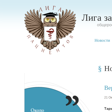
Лига з
oбщерос
Новости
Н
Ве
21 Ок
Тар