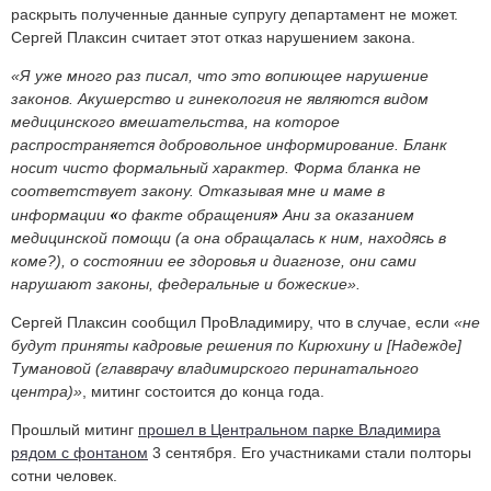
раскрыть полученные данные супругу департамент не может.
Сергей Плаксин считает этот отказ нарушением закона.
«Я уже много раз писал, что это вопиющее нарушение
законов. Акушерство и гинекология не являются видом
медицинского вмешательства, на которое
распространяется добровольное информирование. Бланк
носит чисто формальный характер. Форма бланка не
соответствует закону. Отказывая мне и маме в
«
»
информации
о факте обращения
Ани за оказанием
медицинской помощи (а она обращалась к ним, находясь в
коме?), о состоянии ее здоровья и диагнозе, они сами
нарушают законы, федеральные и божеские».
Сергей Плаксин сообщил ПроВладимиру, что в случае, если
«не
будут приняты кадровые решения по Кирюхину и [Надежде]
Тумановой (главврачу владимирского перинатального
центра)»
, митинг состоится до конца года.
Прошлый митинг
прошел в Центральном парке Владимира
рядом с фонтаном
3 сентября. Его участниками стали полторы
сотни человек.