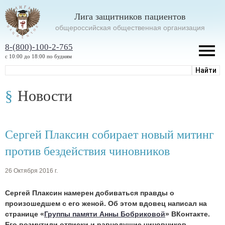
Лига защитников пациентов
oбщероссийская общественная организация
8-(800)-100-2-765
с 10:00 до 18:00 по будням
Новости
Сергей Плаксин собирает новый митинг
против бездействия чиновников
26 Октября 2016 г.
Сергей Плаксин намерен добиваться правды о
произошедшем с его женой. Об этом вдовец написал на
странице «
Группы памяти Анны Бобриковой
» ВКонтакте.
Его возмутили отписки и равнодушие чиновников