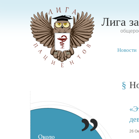
Лига з
oбщерос
Новости
Н
«Э
де
26 Ок