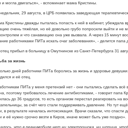
 и могла двигаться», - вспоминает мама Кристины.
недельник, 29 августа, в ЦРБ появилась заведующая терапевтичес
а Кристины дважды пыталась попасть к ней в кабинет, убеждала в
ацию очень тяжёлая, но её довольно грубо попросили выйти и не ме
контролем и что санавиацию она уже вызвала. А через 15 минут во
ание работниками ПИТа искать очаг заболевания», - делится папа 
отец прибыл в больницу в Омутнинске из Санкт-Петербурга 31 авгус
ьба за жизнь
олько дней работники ПИТа боролись за жизнь и здоровье девушки
дился и её отец.
аботникам ПИТа у меня претензий нет - они пытались сделать всё 
на, поэтому требовалось лечение антибиотиками, - говорит папа К
илась до 36 градусов, то есть организм перестал реагировать на 
капельницы, за счёт чего стали поддерживать давление. Но тут ещё
и, в результате началась интоксикация. Врачи сказали, что спасти 
и и её нужно срочно везти в Киров, иначе может быть уже поздно».
алось, что в реанимобиле нет ни электрошока, ни шприца, что