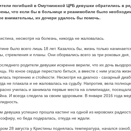
ители погибшей в Омутнинской ЦРБ девушки обратились в ре
рены, что если бы в больнице и реанимобиле было необходи
ее внимательны, их дочери удалось бы помочь.
тине было всего лишь 18 лет. Казалось бы, жизнь только начинает
ы, стремления и планы. Они оборвались всего за три роковых дня,
оследнего родители девушки искренне верили, что их дочь выздоро
щь. Но юное сердце перестало биться, а вместе с ним угасла жизн
илась терпению и стойкости. Несмотря на диагноз - сахарный диабе
гда не плакала и не жаловалась на судьбу. Напротив, вела полно
расно училась и занимала первые места на олимпиадах, посещала
йна. И всегда следила за своим здоровьем. В январе 2016 года ме
лидность.
м девушка успешно прошла кастинг на одной из кировских радиост
оэфиру, но беда подкралась, откуда не ждали.
ром 28 августа у Кристины поднялась температура, начался озноб, 