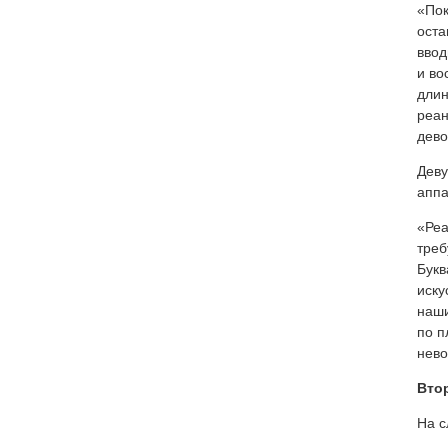
«Пок
оста
ввод
и во
длин
реан
дево
Деву
аппа
«Реа
треб
Букв
иску
наши
по п
нево
Вто
На с