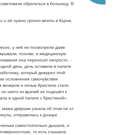
оветовали обратиться в больницу. В
 и её нужно срочно везти в Киров,
ресно, у неё не посмотрели даже
ткрывали, похоже, и медицинскую
олевания она переносит непросто, -
ходной день, дочь оставили в палате
аботнику, который дежурил этой
чае осложнения самочувствия
им вечером и ночью Кристине стало
 но никто из врачей не подошёл к
ала в одной палате с Кристиной».
, мама девушки узнала об этом не от
инуты, отправилась к дочери.
Доченька самостоятельно дышала, и
– поверхностную, то есть слышала