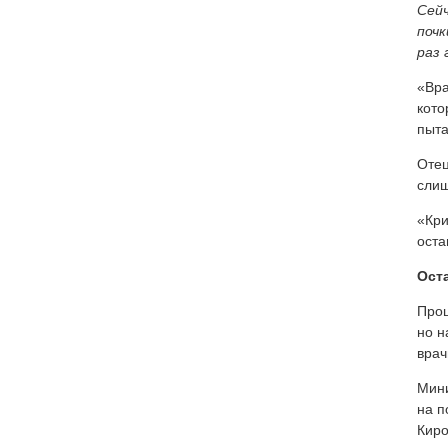
Сейч
почк
раз 
«Вра
кото
пыта
Отец
слиш
«Кри
оста
Ост
Прош
но н
врач
Мини
на п
Киро