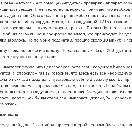
а реаниматолог и его помощник-водитель проверяли аппарат иску
новилось сердце. Я не медик, но прекрасно понимаю, что необход
ить адреналин. Оказалось, что в реанимобиле нет ни электрошока,
сстановить работу сердца. Благо, что заведующий ПИТа позвонил 
ным коридорам — минута, вторая, третья... Потом обратно... - всп
имобиля закрыли, но я прекрасно понимал, что происходит. Искус
чки забилось. Но по моим подсчётам, прошло около 10 минут. Я по
шку снова перенесли в палату. Но давление уже было 200, дыхан
рата искусственного дыхания.
ниматолог сказал, что целесообразности везти девушку в Киров нет, 
уется. Я спросил: «Раз вы говорите, что здесь есть всё необходи
ально полчаса назад дочь чувствовала себя в 2 раза лучше. Вы при
сственную почку — правильно?». «Да», - ответил он. «Если бы вы 
х медсестёр и заведующего, а вы остались бы один на один с вод
лохой дороге, как бы вы стали реанимировать девочку?», - спросил 
зможно».
рой шанс
ледующий день, 1 сентября, приехал второй реанимобиль - с одни