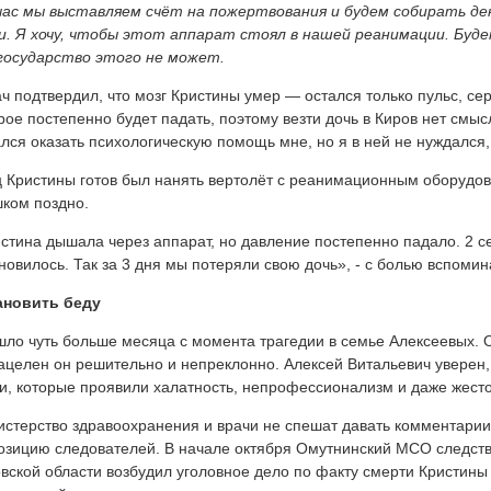
ас мы выставляем счёт на пожертвования и будем собирать де
и. Я хочу, чтобы этот аппарат стоял в нашей реанимации. Буд
государство этого не может.
ч подтвердил, что мозг Кристины умер — остался только пульс, се
рое постепенно будет падать, поэтому везти дочь в Киров нет смысл
лся оказать психологическую помощь мне, но я в ней не нуждался
 Кристины готов был нанять вертолёт с реанимационным оборудова
ком поздно.
стина дышала через аппарат, но давление постепенно падало. 2 се
новилось. Так за 3 дня мы потеряли свою дочь», - с болью вспомин
ановить беду
ло чуть больше месяца с момента трагедии в семье Алексеевых. О
ацелен он решительно и непреклонно. Алексей Витальевич уверен, 
и, которые проявили халатность, непрофессионализм и даже жесток
стерство здравоохранения и врачи не спешат давать комментарии
озицию следователей. В начале октября Омутнинский МСО следст
вской области возбудил уголовное дело по факту смерти Кристины