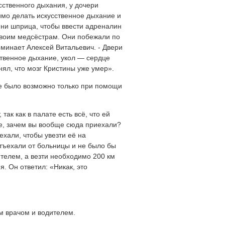
сственного дыхания, у дочери
имо делать искусственное дыхание и
 ни шприца, чтобы ввести адреналин
своим медсёстрам. Они побежали по
оминает Алексей Витальевич. - Двери
ственное дыхание, укол — сердце
нял, что мозг Кристины уже умер».
ие было возможно только при помощи
так как в палате есть всё, что ей
мое, зачем вы вообще сюда приехали?
ехали, чтобы увезти её на
отъехали от больницы и не было бы
ителем, а везти необходимо 200 км
я. Он ответил: «Никак, это
м врачом и водителем.