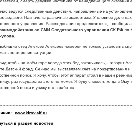
ователей, смерть девушки наступила от ненадлежащего оказания
час ведутся следственные действия, направленные на установлени
зошедшего. Назначены различные экспертизы. Уголовное дело нах
ственного управления. Расследование продолжается», - сообщил
взаимодействию со СМИ Следственного управления СК РФ по 
кулова.
любящий отец Алексей Алексеев намерен не только установить спр
жать повторения ситуации.
очу, чтобы на моём горе череда этих бед закончилась, - говорит Ал
те Детский фонд. Сейчас мы выставляем счёт на пожертвования и 
сственной почки. Я хочу, чтобы этот аппарат стоял в нашей реани
ницу, раз государство этого не может. Я буду спокоен, когда в Ому
сственной почки и увижу его в работе».
очник
:
www.kirov.aif.ru
нуться в раздел новостей