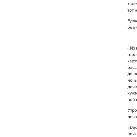
тяже
тот 
Врач
инач
«Из 
горл
карт
расс
до п
ночь
доче
хуже
ней 
Утро
леча
«Вес
почк