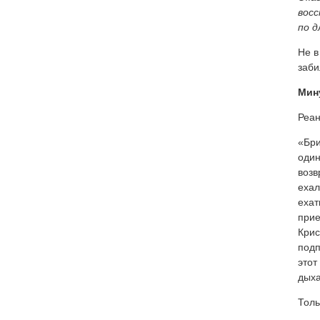
восс
по д
Не в
заби
Мин
Реан
«Бри
один
возв
ехал
ехат
прие
Крис
подп
этот
дыха
Толь