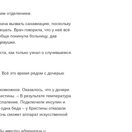
ким отделением.
рача вызвать санавиацию, поскольку
шать. Врач говорила, что у неё всё
обще покинула больницу, дав
девушки.
та, как только узнал о случившемся.
. Всё это время рядом с дочерью
возможное. Оказалось, что у дочери
ристины. – В результате температура
воспаление. Подключили инсулин и
 одна беда – у Кристины отказали
дочь сможет аппарат искусственной
бы ввести адреналин и