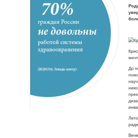
Род
уве
бол
Крис
мечт
До п
помо
науч
нико
прек
диза
инва
Лето
ради
Вече