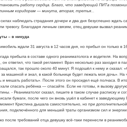
тановить работу сердца. Благо, что заведующий ПИТа позвони
линным коридорам — минута, вторая, третья...
 силах наблюдать страдания дочери и два дня безуспешно ждать 
ли тревогу. Благодаря личным связям, отец девушки вызвал реани
уты – в никуда
имобиль ждали 31 августа в 12 часов дня, но прибыл он только в 16
гада прибыла в составе одного реаниматолога и водителя. На воп
, он ответил, что такой регламент. Врач несколько раз заходил в па
ращался, так прошло около 40 минут. Я подошёл к нему и сказал: 
 за машиной и знал, в какой больнице будет лежать моя дочь». На 
ь и мешать работать». После этого он просидел ещё полчаса. В ито
хали спасать ребёнка — спасайте. Если не готовы, я вызову другую
тины. - Реаниматолог сказал, пишите в таком случае расписку и сог
исали бумаги, после чего он вновь ушёл в кабинет к заведующему 
 момент Кристина дышала самостоятельно, но при дополнительной
ния, подключённого для меньшей траты организмом сил и энергии
ко после требований отца девушку всё-таки перенесли в реанимоб