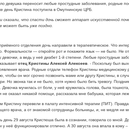
ло девушка переносит любые простудные заболевания, родные пос
же день Кристина поступила в Омутнинскую ЦРБ.
и сказали, что спасти дочь сможет аппарат искусственной почки
е может быть уже поздно.
приёмного отделения дочь направили в терапевтическое. Что инте
о. Формальности — откройте рот и покажите язык — не было. Не о
у девочки, а ведь у неё диабет 1-й степени. Любые простудные заб
казывает
отец Кристины Алексей Алексеев
. - Поскольку был вы
оявления врача. Родные отдали телефон Кристины медицинскому р
ю, чтобы он мог срочно позвонить маме или другу Кристины, в слу
ри. Но звонка так и не было, хотя нужно было бить тревогу. Поздн
. Девочка мучилась от боли, у неё кружилась голова, была тошнота,
и не оказал никакой помощи, рассказала мне бабушка, которая леж
м Кристину перевели в палату интенсивной терапии (ПИТ). Правда
щего врача, а от знакомой сотрудницы больницы, и, не медля ни м
ь день 29 августа Кристюша была в сознании, говорила со мной. 
и у неё функционировали отлично. А 30 августа она впала в кому 