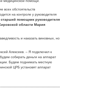
 ей медицинской помощи.
е всех обстоятельств
одится на контроле у руководителя
а
старший помощник руководителя
Кировской области Мария
аведливость и наказать виновных, но
ексей Алексеев. – Я подключил к
будем собирать деньги на аппарат
мации. Будем поднимать местную
тнинской ЦРБ установят аппарат