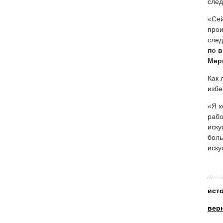
след
«Сей
прои
след
по 
Мер
Как 
избе
«Я х
рабо
иску
боль
иску
ист
вер