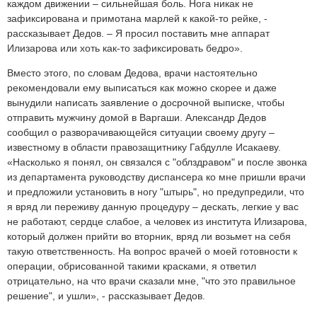
каждом движении – сильнейшая боль. Нога никак не
зафиксирована и примотана марлей к какой-то рейке, -
рассказывает Дедов. – Я просил поставить мне аппарат
Илизарова или хоть как-то зафиксировать бедро».
Вместо этого, по словам Дедова, врачи настоятельно
рекомендовали ему выписаться как можно скорее и даже
вынудили написать заявление о досрочной выписке, чтобы
отправить мужчину домой в Варгаши. Александр Дедов
сообщил о разворачивающейся ситуации своему другу –
известному в области правозащитнику Габдулле Исакаеву.
«Насколько я понял, он связался с "облздравом" и после звонка
из департамента руководству диспансера ко мне пришли врачи
и предложили установить в ногу "штырь", но предупредили, что
я вряд ли переживу данную процедуру – дескать, легкие у вас
не работают, сердце слабое, а человек из института Илизарова,
который должен прийти во вторник, вряд ли возьмет на себя
такую ответственность. На вопрос врачей о моей готовности к
операции, обрисованной такими красками, я ответил
отрицательно, на что врачи сказали мне, "что это правильное
решение", и ушли», - рассказывает Дедов.