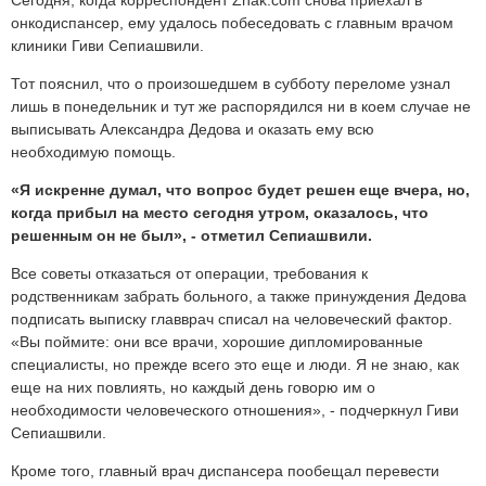
Сегодня, когда корреспондент Znak.com снова приехал в
онкодиспансер, ему удалось побеседовать с главным врачом
клиники Гиви Сепиашвили.
Тот пояснил, что о произошедшем в субботу переломе узнал
лишь в понедельник и тут же распорядился ни в коем случае не
выписывать Александра Дедова и оказать ему всю
необходимую помощь.
«Я искренне думал, что вопрос будет решен еще вчера, но,
когда прибыл на место сегодня утром, оказалось, что
решенным он не был», - отметил Сепиашвили.
Все советы отказаться от операции, требования к
родственникам забрать больного, а также принуждения Дедова
подписать выписку главврач списал на человеческий фактор.
«Вы поймите: они все врачи, хорошие дипломированные
специалисты, но прежде всего это еще и люди. Я не знаю, как
еще на них повлиять, но каждый день говорю им о
необходимости человеческого отношения», - подчеркнул Гиви
Сепиашвили.
Кроме того, главный врач диспансера пообещал перевести