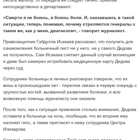
писать жалобу, то передать ее следует лично, приехав
непосредственно в департамент.
«Смерти я не боюсь, я боюсь боли. И, оказавшись в такой
ситуации, теперь понимаю, почему стреляются генералы с
таким же, как у меня, диагнозом», - говорит журналист.
Правозащитник Габдулла Исакаев рассказал, что получить для
ознакомления больничный лист ни у него, ни у самого Дедова
не получилось. Сам Исакаев считает данный случай вопиющим
и даже был намерен истребовать медицинскую карту Дедова
через суд.
Сотрудники больницы в личных разговорах говорили, что их
вины в произошедшем нет - перелом связан в первую очередь с
хрупкостью костей, вызванной развитием болезни, и всю
возможную помощь журналисту они оказали.
После того, как к ситуации привлекли столько внимания, Дедова
оставили в больнице на ночь, пообещав, что во вторник ему
наложат гипс, а также пригласят к нему сотрудника Центра
Илизарова.