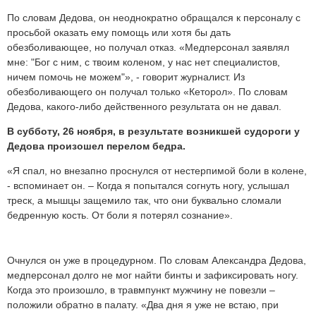
По словам Дедова, он неоднократно обращался к персоналу с
просьбой оказать ему помощь или хотя бы дать
обезболивающее, но получал отказ. «Медперсонал заявлял
мне: "Бог с ним, с твоим коленом, у нас нет специалистов,
ничем помочь не можем"», - говорит журналист. Из
обезболивающего он получал только «Кеторол». По словам
Дедова, какого-либо действенного результата он не давал.
В субботу, 26 ноября, в результате возникшей судороги у
Дедова произошел перелом бедра.
«Я спал, но внезапно проснулся от нестерпимой боли в колене,
- вспоминает он. – Когда я попытался согнуть ногу, услышал
треск, а мышцы защемило так, что они буквально сломали
бедренную кость. От боли я потерял сознание».
Очнулся он уже в процедурном. По словам Александра Дедова,
медперсонал долго не мог найти бинты и зафиксировать ногу.
Когда это произошло, в травмпункт мужчину не повезли –
положили обратно в палату. «Два дня я уже не встаю, при