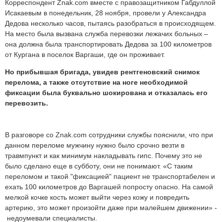
Корреспондент Znak.com вместе с правозащитником Габдуллой
Исакаевым в понедельник, 28 ноября, провели у Александра
Дедова несколько часов, пытаясь разобраться в происходящем.
На место была вызвана служба перевозки лежачих больных –
она должна была транспортировать Дедова за 100 километров
от Кургана в поселок Варгаши, где он проживает.
Но прибывшая бригада, увидев рентгеновский снимок
перелома, а также отсутствие на ноге необходимой
фиксации была буквально шокирована и отказалась его
перевозить.
В разговоре со Znak.com сотрудники службы пояснили, что при
данном переломе мужчину нужно было срочно везти в
травмпункт и как минимум накладывать гипс. Почему это не
было сделано еще в субботу, они не понимают. «С таким
переломом и такой "фиксацией" пациент не транспортабелен и
ехать 100 километров до Варгашей попросту опасно. На самой
мелкой кочке кость может выйти через кожу и повредить
артерию, это может произойти даже при малейшем движении» -
недоумевали специалисты.