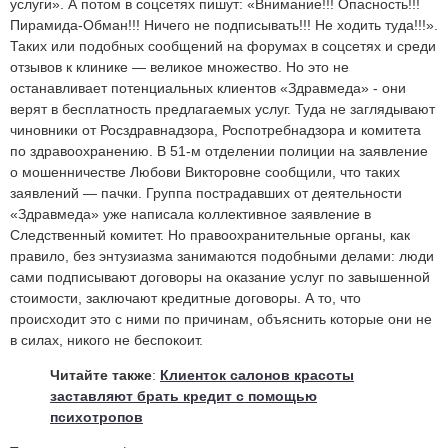
услуги». А потом в соцсетях пишут: «Внимание!!! Опасность!!!
Пирамида-Обман!!! Ничего не подписывать!!! Не ходить туда!!!».
Таких или подобных сообщений на форумах в соцсетях и среди
отзывов к клинике — великое множество. Но это не
останавливает потенциальных клиентов «Здравмеда» - они
верят в бесплатность предлагаемых услуг. Туда не заглядывают
чиновники от Росздравнадзора, Роспотребнадзора и комитета
по здравоохранению. В 51-м отделении полиции на заявление
о мошенничестве Любови Викторовне сообщили, что таких
заявлений — пачки. Группа пострадавших от деятельности
«Здравмеда» уже написала коллективное заявление в
Следственный комитет. Но правоохранительные органы, как
правило, без энтузиазма занимаются подобными делами: люди
сами подписывают договоры на оказание услуг по завышенной
стоимости, заключают кредитные договоры. А то, что
происходит это с ними по причинам, объяснить которые они не
в силах, никого не беспокоит.
Читайте также
:
Клиенток салонов красоты
заставляют брать кредит с помощью
психотропов