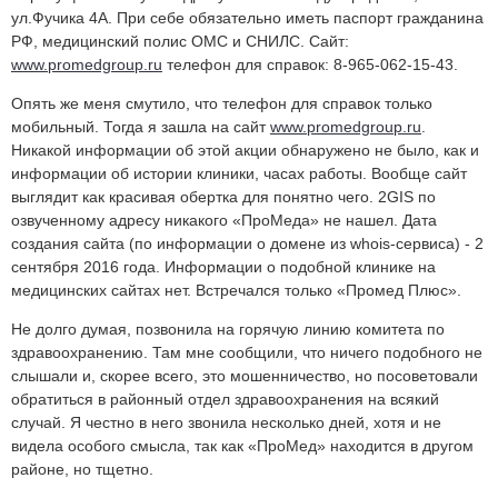
ул.Фучика 4А. При себе обязательно иметь паспорт гражданина
РФ, медицинский полис ОМС и СНИЛС. Сайт:
www.promedgroup.ru
телефон для справок: 8-965-062-15-43.
Опять же меня смутило, что телефон для справок только
мобильный. Тогда я зашла на сайт
www.promedgroup.ru
.
Никакой информации об этой акции обнаружено не было, как и
информации об истории клиники, часах работы. Вообще сайт
выглядит как красивая обертка для понятно чего. 2GIS по
озвученному адресу никакого «ПроМеда» не нашел. Дата
создания сайта (по информации о домене из whois-сервиса) - 2
сентября 2016 года. Информации о подобной клинике на
медицинских сайтах нет. Встречался только «Промед Плюс».
Не долго думая, позвонила на горячую линию комитета по
здравоохранению. Там мне сообщили, что ничего подобного не
слышали и, скорее всего, это мошенничество, но посоветовали
обратиться в районный отдел здравоохранения на всякий
случай. Я честно в него звонила несколько дней, хотя и не
видела особого смысла, так как «ПроМед» находится в другом
районе, но тщетно.