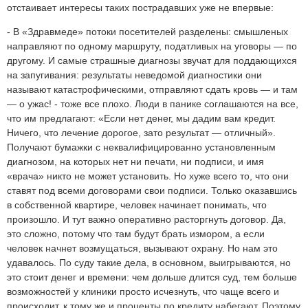
отстаивает интересы таких пострадавших уже не впервые:
- В «Здравмеде» потоки посетителей разделены: смышленых
направляют по одному маршруту, податливых на уговоры — по
другому. И самые страшные диагнозы звучат для поддающихся
на запугивания: результаты неведомой диагностики они
называют катастрофическими, отправляют сдать кровь — и там
— о ужас! - тоже все плохо. Люди в панике соглашаются на все,
что им предлагают: «Если нет денег, мы дадим вам кредит.
Ничего, что лечение дорогое, зато результат — отличный».
Получают бумажки с неквалифицированно установленным
диагнозом, на которых нет ни печати, ни подписи, и имя
«врача» никто не может установить. Но хуже всего то, что они
ставят под всеми договорами свои подписи. Только оказавшись
в собственной квартире, человек начинает понимать, что
произошло. И тут важно оперативно расторгнуть договор. Да,
это сложно, потому что там будут брать измором, а если
человек начнет возмущаться, вызывают охрану. Но нам это
удавалось. По суду такие дела, в основном, выигрываются, но
это стоит денег и времени: чем дольше длится суд, тем больше
возможностей у клиники просто исчезнуть, что чаще всего и
происходит, к тому же и проценты по кредиту набегают. Поэтому