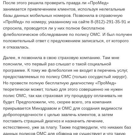
После этого решила проверить правда ли «ПроМед»
занимается привлечением клиентов, используя нелегальные
базы данных мобильных номеров. Позвонила в справочную
«ПроМед» по номеру, указанному на сайте 8-(812)-291-35-91 и
спросила, проводится ли у них полное бесплатное
флебологическое обследование по полису ОМС. И был получен
положительный ответ с предложением записаться, от которого
я отказалась.
Далее, я позвонила в свою страховую компанию. Там мне
пояснили, что первый раз слышат о такой социальной
программе. К тому же флебология не входит в перечень услуг,
предоставляемых по полису ОМС (только сосудистый хирург).
Но провести полную бесплатную диагностику «ПроМед»
теоретически может, только для этого совершенно не нужен
полис ОМС, так как страховая эту процедуру оплачивать не
будет. Предположили, что, скорее всего, эта компания
прикрывается Минздравом и ОМС для создания видимости
добропорядочности с целью завлечь клиентов, а затем
поставить страшный диагноз и назначить лечение,
естесственно, уже за плату. Также подтвердили, что никаких баз
данных полисов ОМС для обзвона не существует и что такую