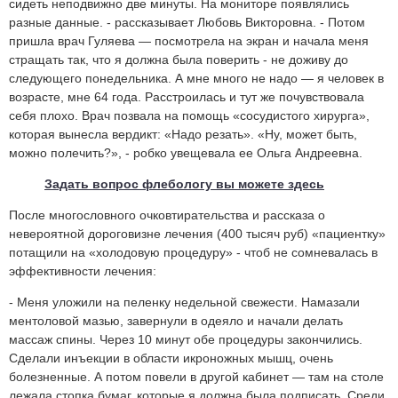
сидеть неподвижно две минуты. На мониторе появлялись
разные данные. - рассказывает Любовь Викторовна. - Потом
пришла врач Гуляева — посмотрела на экран и начала меня
стращать так, что я должна была поверить - не доживу до
следующего понедельника. А мне много не надо — я человек в
возрасте, мне 64 года. Расстроилась и тут же почувствовала
себя плохо. Врач позвала на помощь «сосудистого хирурга»,
которая вынесла вердикт: «Надо резать». «Ну, может быть,
можно полечить?», - робко увещевала ее Ольга Андреевна.
Задать вопрос флебологу вы можете здесь
После многословного очковтирательства и рассказа о
невероятной дороговизне лечения (400 тысяч руб) «пациентку»
потащили на «холодовую процедуру» - чтоб не сомневалась в
эффективности лечения:
- Меня уложили на пеленку недельной свежести. Намазали
ментоловой мазью, завернули в одеяло и начали делать
массаж спины. Через 10 минут обе процедуры закончились.
Сделали инъекции в области икроножных мышц, очень
болезненные. А потом повели в другой кабинет — там на столе
лежала стопка бумаг, которые я должна была подписать. Среди