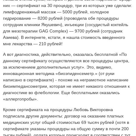
них — сертификат на 30 процедур, три из которых уже сделали:
лимфодренажный массаж — 5000 рублей, холодное
гидрирование — 8200 рублей (проводила обе процедуры
сотрудник клиники Якушевич), инъекции (сосудистый коктейль
для мезотерапии GAG Complex) — 9700 рублей (сотрудник
Азиева). В интернете, кстати, я нашла стоимость введенного
мне лекарства — 210 рублей!
А вот диагностика, действительно, оказалась бесплатной «По
данному сертификату осуществляются все процедуры центра,
за исключением дополнительных услуг». Это, видимо,
инновационная методика «биоэпиденсеметр.» (от руки
написано в сертифакате) - похоже на неграмотное написание
биоимпедансометрии, которая не имеет никакого отношения к
диагностике во флебологии. Еще бесплатными оказались
«аллергопробы».
Кроме сертификата на процедуры Любовь Викторовна
подписала другие документы: договор на оказание платных
медицинских услуг общей стоимостью 69 тысяч рублей (хотя в
сертификате указаны процедуры на общую сумму в почти 200
тысяч рублей), оплата которых происходит в соответствии с тут