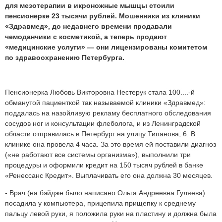
для мезотерапии в икроножные мышцы стоили
пенсионерке 23 тысячи рублей. Мошенники из клиники
«Здравмед», до недавнего времени продавали
чемоданчики с косметикой, а теперь продают
«медицинские услуги» — они лицензированы комитетом
по здравоохранению Петербурга.
Пенсионерка Любовь Викторовна Нестерук стала 100....-й
обманутой пациенткой так называемой клиники «Здравмед»:
поддалась на назойливую рекламу бесплатного обследования
сосудов ног и консультации флеболога, и из Ленинградской
области отправилась в Петербург на улицу Типанова, 6. В
клинике она провела 4 часа. За это время ей поставили диагноз
(«не работают все системы организма»), выполнили три
процедуры и оформили кредит на 150 тысяч рублей в банке
«Ренессанс Кредит». Выплачивать его она должна 30 месяцев.
- Врач (на бэйдже было написано Ольга Андреевна Гуляева)
посадила у компьютера, прицепила прищепку к среднему
пальцу левой руки, я положила руки на пластину и должна была