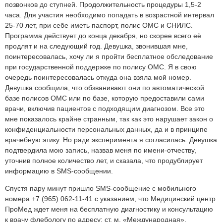
позвонков до ступней. Продолжительность процедуры 1,5-2
часа. Для участия необходимо попадать в возрастной интервал
25-70 лет, при себе иметь паспорт, полис ОМС и СНИЛС.
Программа действует до конца декабря, но скорее всего её
продлят и на следующий год. Девушка, звонившая мне,
поинтересовалась, хочу ли я пройти бесплатное обследование
при государственной поддержке по полису ОМС. Я в свою
очередь поинтересовалась откуда она взяла мой номер.
Девушка сообщила, что обзванивают они по автоматической
базе полисов ОМС или по базе, которую предоставили сами
врачи, включив пациентов с подходящим диагнозом. Все это
мне показалось крайне странным, так как это нарушает закон о
конфиденциальности персональных данных, да и в принципе
врачебную этику. Но ради эксперимента я согласилась. Девушка
подтвердила мою запись, назвав меня по имени-отчеству,
уточнив полное количество лет, и сказала, что продублирует
информацию в SMS-сообщении.
Спустя пару минут пришло SMS-сообщение с мобильного
номера +7 (965) 062-11-41 с указанием, что Медицинский центр
ПроМед ждет меня на бесплатную диагностику и консультацию
к врачу флебологу по адресу: ст. м. «Международная»,