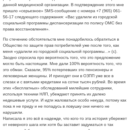
данной медицинской организации. В подтверждение этого мне
пришло «серьезное» SMS-сообщение с номера +7 (965) 061-
56-17 следующего содержания: «Вас удалили из городской
социальной программы диспансеризации по полису ОМС без
права восстановления».
По стечению обстоятельств мне понадобилось обратиться в
Общество по защите прав потребителей уже после того, как
меня «удалили из городской социальной программы...» (с).
Заодно спросила про вероятность того, что это предложение
могло быть настоящим. Мне дали 100% вероятность того, что
это обман. Сказали, 95% потерпевших это пенсионеры и
легковерные женщины. И приходят они в ОЗПП уже все в
слезах и с взятыми кредитами на сотни тысяч рублей. Во время
этих «бесплатных» обследований милейшие сотрудники,
используя техники НЛП, убеждают принять их далеко
недешевые услуги. И идти жаловаться особо некуда, потому как
пока я не приду и не попадусь в ловушку они ничего не
нарушили.
Написала я это всё в надежде, что кого-то эта история убережет
от неверного шага или хотя бы заставит задуматься о так