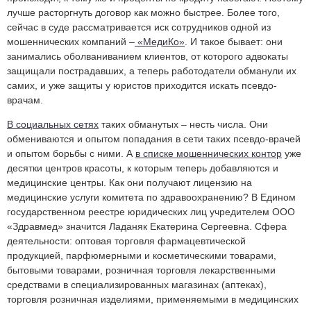
лучше расторгнуть договор как можно быстрее. Более того,
сейчас в суде рассматривается иск сотрудников одной из
мошеннических компаний –
«МедиКо»
. И такое бывает: они
занимались оболваниванием клиентов, от которого адвокаты
защищали пострадавших, а теперь работодатели обманули их
самих, и уже защиты у юристов приходится искать псевдо-
врачам.
В социальных сетях
таких обманутых – несть числа. Они
обмениваются и опытом попадания в сети таких псевдо-врачей
и опытом борьбы с ними. А
в списке мошеннических контор
уже
десятки центров красоты, к которым теперь добавляются и
медицинские центры. Как они получают лицензию на
медицинские услуги комитета по здравоохранению? В Едином
государственном реестре юридических лиц учредителем ООО
«Здравмед» значится Ладаняк Екатерина Сергеевна. Сфера
деятельности: оптовая торговля фармацевтической
продукцией, парфюмерными и косметическими товарами,
бытовыми товарами, розничная торговля лекарственными
средствами в специализированных магазинах (аптеках),
торговля розничная изделиями, применяемыми в медицинских