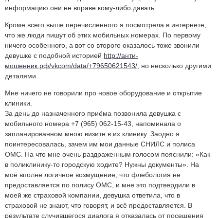
информацию они не вправе кому-либо давать.
Кроме всего выше перечисленного я посмотрела в интернете,
что же люди пишут об этих мобильных номерах. По первому
ничего особенного, а вот со второго оказалось тоже звонили
девушке с подобной историей
http://анти-
мошенник.рф/vkcom/data/+79650621543/
, но несколько другими
деталями.
Мне ничего не говорили про новое оборудование и открытие
клиники.
За день до назначенного приёма позвонила девушка с
мобильного номера +7 (965) 062-15-43, напоминала о
запланированном мною визите в их клинику. Заодно я
поинтересовалась, зачем им мои данные СНИЛС и полиса
ОМС. На что мне очень раздраженным голосом пояснили: «Как
в поликлинику-то городскую ходите? Нужны документы». На
моё вполне логичное возмущение, что флебология не
предоставляется по полису ОМС, и мне это подтвердили в
моей же страховой компании, девушка ответила, что в
страховой не знают, что говорят, и всё предоставляется. В
результате случившегося диалога я отказалась от посещения