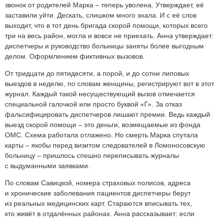
звонок от родителей Марка – теперь уволена. Утверждает, её
заставили уйти. Дескать, слишком много знала. И с её слов
выходит, что в тот день бригада скорой помощи, которых всего
три на весь район, могла и вовсе не приехать. Анна утверждает:
диспетчеры и руководство больницы заняты более выгодным
делом. Оформлением фиктивных вызовов.
От тридцати до пятидесяти, а порой, и до сотни липовых
выездов в неделю, по словам женщины, регистрируют вот в этот
журнал. Каждый такой несуществующий вызов отмечается
специальной галочкой или просто буквой «Г». За отказ
фальсифицировать диспетчеров лишают премии. Ведь каждый
выезд скорой помощи – это деньги, возмещаемые из фонда
ОМС. Схема работала отлажено. Но смерть Марка спутала
карты – якобы перед визитом следователей в Ломоносовскую
больницу – пришлось спешно переписывать журналы
с выдуманными заявками.
По словам Савицкой, номера страховых полисов, адреса
и хронические заболевания пациентов диспетчеры берут
из реальных медицинских карт. Стараются вписывать тех,
кто живёт в отдалённых районах. Анна рассказывает: если