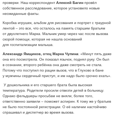
проверки. Наш корреспондент
Алексей Багин
провёл
собственное расследование, которое установило новые
неожиданные факты.
Коробка игрушек, альбом для рисования и портрет с траурной
лентой – это все, что осталось на память старшим братьям
от двухлетнего Марка. Мальчик умер через час после вызова
скорой помощи, которая не нашла оснований
для госпитализации малыша.
Александр Ямщиков, отец Марка Чупина
: «Минут пять даже
она его посмотрела. Он показал язычок, поднял руку. Он был
в сознании, второго ребёнка она даже смотреть не стала.
Потому что поступил по рации вызов, что в Глухово в бане
у мужчины сердечный приступ, и им надо было срочно ехать».
У дошкольника и его старшего брата была высокая
температура. Родители просили отвезти детей в больницу.
Однако фельдшеры просьбам не вняли, более того,
ответственно заявили – поможет аспирин. К тому же у братьев
не было постоянной регистрации. О её наличии настойчиво
спрашивал и диспетчер во время вызова.