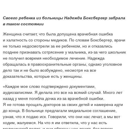
Своего ребенка из больницы Надежда Боксбергер забрала
в таком состоянии
Женщина считает, что была допущена врачебная ошибка
и халатность со стороны медиков. По словам Боксбергер, врачи
не только недосмотрели за ее ребенком, но и отказались
позднее признавать сотрясение у мальчика, из-за чего школьник
не получил вовремя необходимое лечение. Надежда
обращалась в правоохранительные органы, однако уголовное
дело так и не было возбуждено, несмотря на все
доказательства, которые есть у женщины.
«Каждое мое слово подтверждено документами,
аудиозаписями. Я делала это все на всякий случай. Много лет
назад у меня погибла дочка из-за врачебной ошибки.
Я не готова прощать докторов за своих детей и намерена идти
до конца. В больнице предлагали медиальное соглашение,
узнав, что я подаю иск. Говорили, что они нас лечат, а мы вот
ходим, жалуемся. На что я им ответила, что у нас есть
медицинский полис, и они обязаны нас лечить без всяких