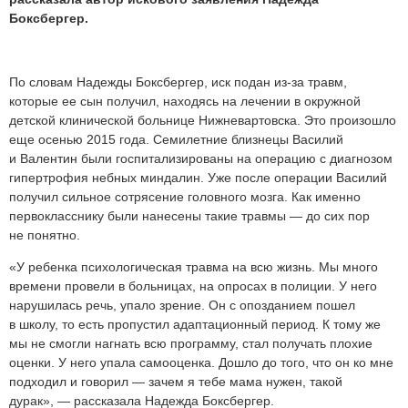
Боксбергер.
По словам Надежды Боксбергер, иск подан из-за травм,
которые ее сын получил, находясь на лечении в окружной
детской клинической больнице Нижневартовска. Это произошло
еще осенью 2015 года. Семилетние близнецы Василий
и Валентин были госпитализированы на операцию с диагнозом
гипертрофия небных миндалин. Уже после операции Василий
получил сильное сотрясение головного мозга. Как именно
первокласснику были нанесены такие травмы — до сих пор
не понятно.
«У ребенка психологическая травма на всю жизнь. Мы много
времени провели в больницах, на опросах в полиции. У него
нарушилась речь, упало зрение. Он с опозданием пошел
в школу, то есть пропустил адаптационный период. К тому же
мы не смогли нагнать всю программу, стал получать плохие
оценки. У него упала самооценка. Дошло до того, что он ко мне
подходил и говорил — зачем я тебе мама нужен, такой
дурак», — рассказала Надежда Боксбергер.