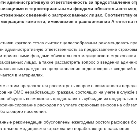
сти административную ответственность за предоставление 
анизациями и территориальными фондами обязательного мед
остоверных сведений о застрахованных лицах. Соответствую
омендациях комитета, имеющихся в распоряжении Агентства г
стники круглого стола считают целесообразным рекомендовать пр
ти административную ответственность за предоставление страхо
иториальными фондами обязательного медицинского страхования
рахованных лицах, а также рассмотреть вопрос о введении админи
рахованных граждан за предоставление недостоверных сведений о с
чается в материалах.
те с этим предлагается рассмотреть вопрос о возможности перед
сов на ОМС неработающих граждан, состоящих на учете в службе 
кже обсудить возможность предоставлять субсидии из федерально
офинансирование расходов по уплате страховых взносов на обяза
ботающего населения.
анные рекомендации обусловлены ежегодным ростом расходов бю
ательное медицинское страхование неработающего населения.