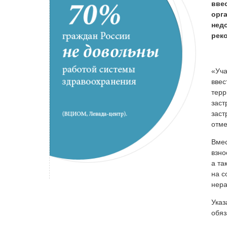
вве
орг
нед
рек
«Уча
ввес
терр
заст
заст
отме
Вмес
взно
а та
на с
нера
Указ
обяз