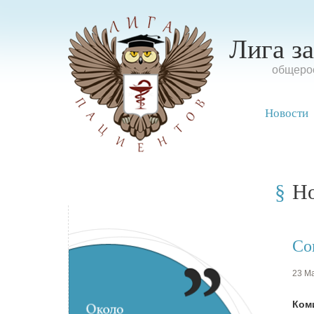
Лига з
oбщерос
Новости
Н
Со
23 Ма
Ком