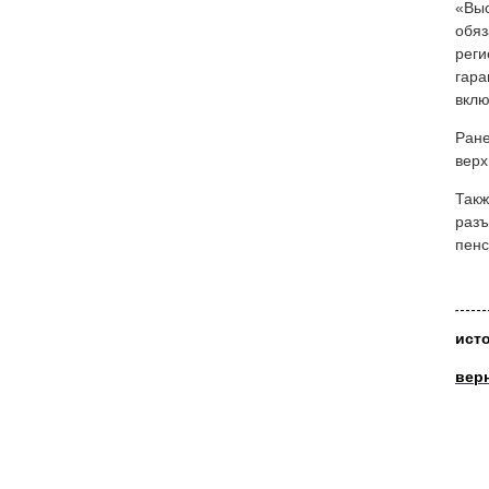
«Выс
обяз
реги
гара
вклю
Ране
верх
Такж
разъ
пенс
ист
вер