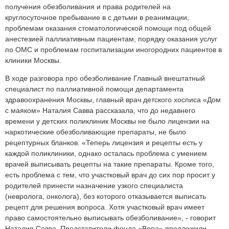
получения обезболивания и права родителей на
круглосуточное пребывание в с детьми в реанимации,
проблемам оказания стоматологической помощи под общей
анестезией паллиативным пациентам, порядку оказания услуг
по ОМС и проблемам госпитализации иногородних пациентов в
клиники Москвы.
В ходе разговора про обезболивание Главный внештатный
специалист по паллиативной помощи департамента
здравоохранения Москвы, главный врач детского хосписа «Дом
с маяком» Наталия Савва рассказала, что до недавнего
времени у детских поликлиник Москвы не было лицензии на
наркотические обезболивающие препараты, не было
рецептурных бланков. «Теперь лицензия и рецепты есть у
каждой поликлиники, однако осталась проблема с умением
врачей выписывать рецепты на такие препараты. Кроме того,
есть проблема с тем, что участковый врач до сих пор просит у
родителей принести назначение узкого специалиста
(невролога, онколога), без которого отказывается выписать
рецепт для решения вопроса. Хотя участковый врач имеет
право самостоятельно выписывать обезболивание», - говорит
Наталия Савва. Представители фонда «Вера» предложили