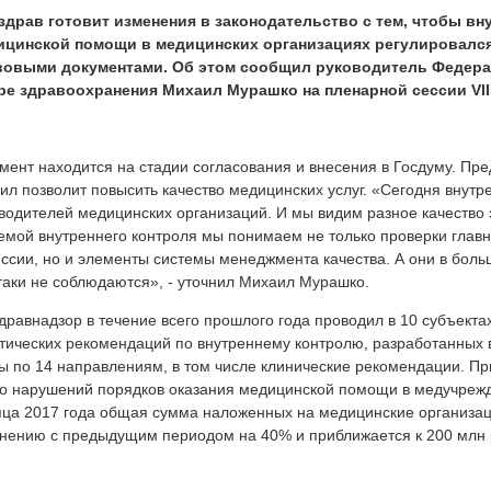
здрав готовит изменения в законодательство с тем, чтобы вн
ицинской помощи в медицинских организациях регулировалс
вовыми документами. Об этом сообщил руководитель Федера
ре здравоохранения Михаил Мурашко на пленарной сессии VII
мент находится на стадии согласования и внесения в Госдуму. Пр
ил позволит повысить качество медицинских услуг. «Сегодня внутр
водителей медицинских организаций. И мы видим разное качество 
емой внутреннего контроля мы понимаем не только проверки главн
ссии, но и элементы системы менеджмента качества. А они в бол
таки не соблюдаются», - уточнил Михаил Мурашко.
дравнадзор в течение всего прошлого года проводил в 10 субъект
тических рекомендаций по внутреннему контролю, разработанных 
ы по 14 направлениям, в том числе клинические рекомендации. При
о нарушений порядков оказания медицинской помощи в медучрежде
ца 2017 года общая сумма наложенных на медицинские организа
нению с предыдущим периодом на 40% и приближается к 200 млн 