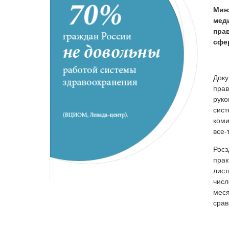
Мин
мед
пра
сфе
Доку
прав
руко
сист
коми
все-
Росз
прак
лист
числ
меся
срав