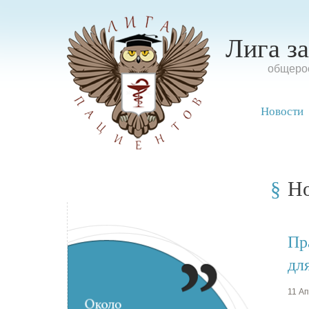
Лига з
oбщерос
Новости
Н
Пр
дл
11 Ап