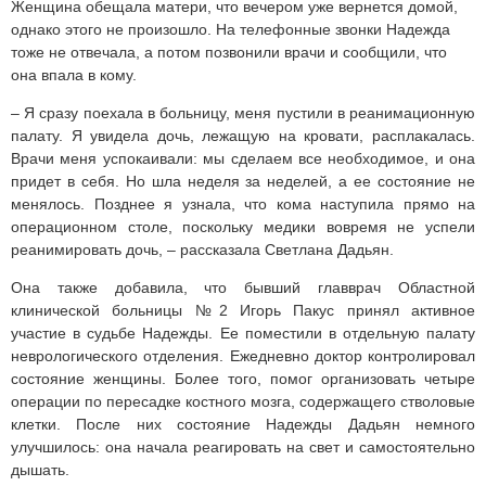
Женщина обещала матери, что вечером уже вернется домой,
однако этого не произошло. На телефонные звонки Надежда
тоже не отвечала, а потом позвонили врачи и сообщили, что
она впала в кому.
– Я сразу поехала в больницу, меня пустили в реанимационную
палату. Я увидела дочь, лежащую на кровати, расплакалась.
Врачи меня успокаивали: мы сделаем все необходимое, и она
придет в себя. Но шла неделя за неделей, а ее состояние не
менялось. Позднее я узнала, что кома наступила прямо на
операционном столе, поскольку медики вовремя не успели
реанимировать дочь, – рассказала Светлана Дадьян.
Она также добавила, что бывший главврач Областной
клинической больницы №2 Игорь Пакус принял активное
участие в судьбе Надежды. Ее поместили в отдельную палату
неврологического отделения. Ежедневно доктор контролировал
состояние женщины. Более того, помог организовать четыре
операции по пересадке костного мозга, содержащего стволовые
клетки. После них состояние Надежды Дадьян немного
улучшилось: она начала реагировать на свет и самостоятельно
дышать.