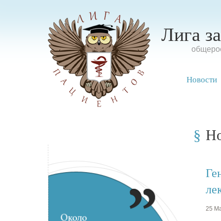
Лига з
oбщерос
Новости
Н
Ге
ле
25 Ма