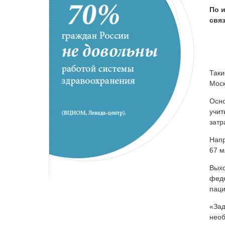
По 
свя
Таки
Моск
Осно
учит
затр
Напр
67 м
Выхо
феде
паци
«Зад
необ