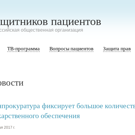
ащитников пациентов
сийская общественная организация
ТВ-программа
Вопросы пациентов
Защита прав
овости
нпрокуратура фиксирует большое количест
карственного обеспечения
я 2017 г.