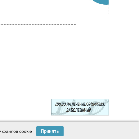
© 2003—2024 Лига защитников пациентов
у файлов cookie
Принять
Создание сайта —
Интернет-студия
Майер