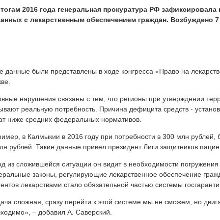
итогам 2016 года генеральная прокуратура РФ зафиксировала 
занных с лекарственным обеспечением граждан. Возбуждено 7
е данные были представлены в ходе конгресса «Право на лекарств
ве.
вные нарушения связаны с тем, что регионы при утверждении те
ывают реальную потребность. Причина дефицита средств - устан
ат ниже средних федеральных нормативов.
имер, в Калмыкии в 2016 году при потребности в 300 млн рублей,
лн рублей. Такие данные привел президент Лиги защитников паци
д из сложившейся ситуации он видит в необходимости погружения
ральные законы, регулирующие лекарственное обеспечение гражд
ентов лекарствами стало обязательной частью системы госгаранти
ача сложная, сразу перейти к этой системе мы не сможем, но двиг
ходимо», – добавил А. Саверский.