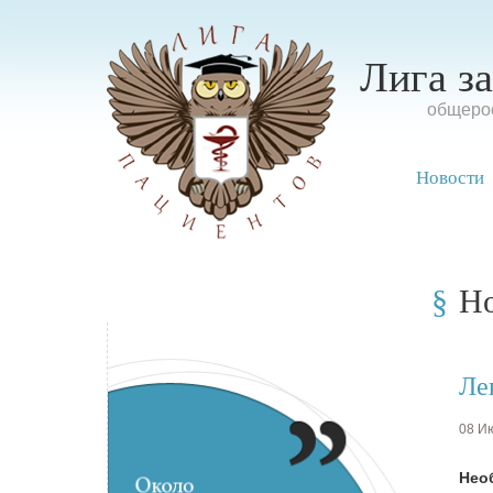
Лига з
oбщерос
Новости
Н
Ле
08 Ию
Нео