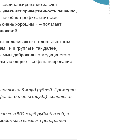
 софинансирование за счет
 и увеличит приверженность лечению,
в лечебно-профилактические
ь очень хорошим», – полагает
новский.
ты оплачиваются только льготным
 I и II группы и так далее),
раммы добровольно медицинского
альную опцию – софинансирование
превысил 3 млрд рублей. Примерно
 фонда оплаты труда), остальная –
ся в 500 млрд рублей в год, в
бходимых и важных препаратов.