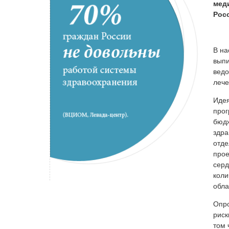
мед
Рос
В на
выпи
ведо
лече
Идея
прог
бюдж
здра
отде
прое
серд
коли
обла
Опро
риск
том 