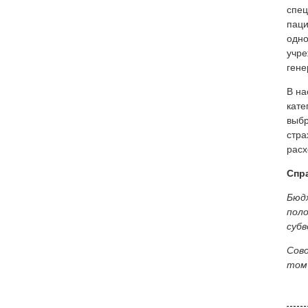
спец
паци
одно
учре
гене
В на
кате
выбр
стра
расх
Спр
Бюд
поло
субв
Сово
том 