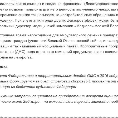
иалисты рынка считают и введение франшизы: «Десятипроцентное
ента позволит повысить для него ценность полученного лекарства
временно снизив так называемые «потребительские обращения» 
ждения. При учете этих и ряда других факторов эффект может быт
ральный директор медицинской компании «Медкорп» Алексей Бара
стоящее время необходимые для амбулаторного лечения препара
гориям граждан (участники Великой Отечественной войны, инвалидам
авшим так называемый «социальный пакет». Корпоративные прог
хования (ДМС) ряда страховых компаний предусматривают специ
одов на лекарства.
авка
жет Федерального и территориальных фондов ОМС в 2016 году 
вина формируется за счет страховых сборов (5,1 процента от
енции из бюджетов субъектов Федерации.
купные затраты пациентов на приобретение лекарств оценивают
числе около 250 млрд – на включенные в перечень жизненно нео