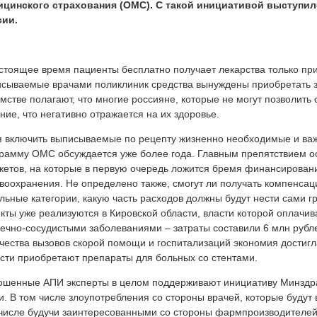
ицинского страхования (ОМС). С такой инициативой выступи
сии.
стоящее время пациенты бесплатно получает лекарства только при
сываемые врачами поликлиник средства вынуждены приобретать за
мстве полагают, что многие россияне, которые не могут позволить
ние, что негативно отражается на их здоровье.
 включить выписываемые по рецепту жизненно необходимые и ва
рамму ОМС обсуждается уже более года. Главным препятствием о
етов, на которые в первую очередь ложится бремя финансирован
воохранения. Не определено также, смогут ли получать компенсац
льные категории, какую часть расходов должны будут нести сами г
кты уже реализуются в Кировской области, власти которой оплачив
ечно-сосудистыми заболеваниями – затраты составили 6 млн рубл
чества вызовов скорой помощи и госпитализаций экономия достигл
сти приобретают препараты для больных со стентами.
шенные АПИ эксперты в целом поддерживают инициативу Минздра
и. В том числе злоупотребления со стороны врачей, которые буду
числе будучи заинтересованными со стороны фармпроизводителей