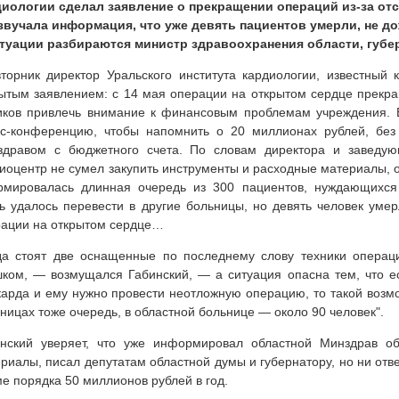
диологии сделал заявление о прекращении операций из-за от
звучала информация, что уже девять пациентов умерли, не д
итуации разбираются министр здравоохранения области, губер
торник директор Уральского института кардиологии, известный 
ытым заявлением: с 14 мая операции на открытом сердце прекра
ков привлечь внимание к финансовым проблемам учреждения. В
сс-конференцию, чтобы напомнить о 20 миллионах рублей, без
здравом с бюджетного счета. По словам директора и заведующ
иоцентр не сумел закупить инструменты и расходные материалы, 
рмировалась длинная очередь из 300 пациентов, нуждающихся
ь удалось перевести в другие больницы, но девять человек уме
ации на открытом сердце…
да стоят две оснащенные по последнему слову техники операц
ком, — возмущался Габинский, — а ситуация опасна тем, что е
арда и ему нужно провести неотложную операцию, то такой возмо
ницах тоже очередь, в областной больнице — около 90 человек".
инский уверяет, что уже информировал областной Минздрав об
риалы, писал депутатам областной думы и губернатору, но ни ответ
е порядка 50 миллионов рублей в год.