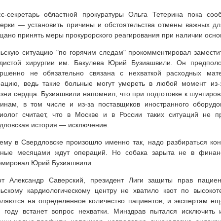
сс-секретарь областной прокуратуры Ольга Тетерина пока со
ерки — установить причины и обстоятельства отмены важных д
ано принять меры прокурорского реагирования при наличии осно
ьскую ситуацию "по горячим следам" прокомментировал заместит
удистой хирургии им. Бакулева Юрий Бузиашвили. Он предполо
ершенно не обязательно связана с нехваткой расходных ма
рацию, ведь такие больные могут умереть в любой момент из-
зни сердца. Бузиашвили напомнил, что при подготовке к шунтир
инам, в том числе и из-за поставщиков иностранного оборудо
иолог считает, что в Москве и в России таких ситуаций не п
дловская история — исключение.
ему в Свердловске произошло именно так, надо разбираться кон
ьные месяцами ждут операций. Но собака зарыта не в финанс
юмировал Юрий Бузиашвили.
от Александр Саверский, президент Лиги защиты прав пациен
ьскому кардиологическому центру не хватило квот по высокот
ляются на определенное количество пациентов, и экспертам еще
 году встанет вопрос нехватки. Минздрав пытался исключить 