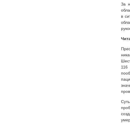
За 
обла
в си
обла
руко
Чит
Прес
ник
Шест
116 
пооб
паци
знач
пров
Суть
про
созд
умер