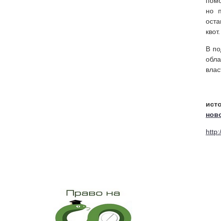
помо
но 
оста
квот.
В по
обл
влас
нов
http