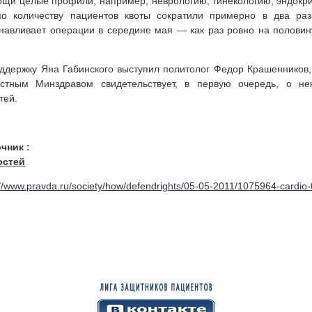
щи целые профили, например, неврологию, гинекологию, эндокри
по количеству пациентов квоты сократили примерно в два ра
навливает операции в середине мая — как раз ровно на половин
ддержку Яна Габинского выступил политолог Федор Крашенников,
астным Минздравом свидетельствует, в первую очередь, о не
тей.
источник
остей
://www.pravda.ru/society/how/defendrights/05-05-2011/1075964-cardio-