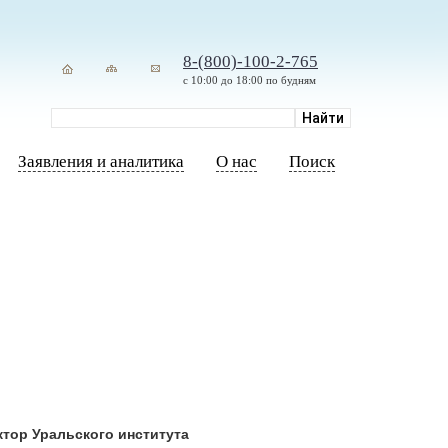
8-(800)-100-2-765
с 10:00 до 18:00 по будням
Заявления и аналитика
О нас
Поиск
ктор Уральского института