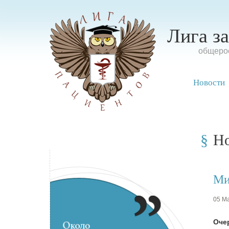
Лига з
oбщерос
Новости
Н
Ми
05 Ма
Оче