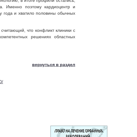
нологию, в итоге профили остались,
за. Именно поэтому кардиоцентр и
у года и хватило половины обычных
 считающий, что конфликт клиники с
компетентных решениях областных
 :
вернуться в раздел
0/