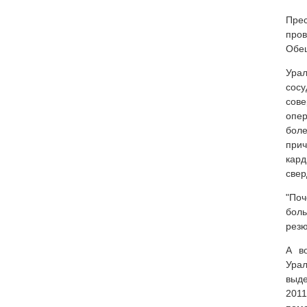
Пре
пров
Обещ
Урал
сос
сов
опе
боле
прич
кард
свер
"Поч
бол
рез
А в
Урал
выде
2011