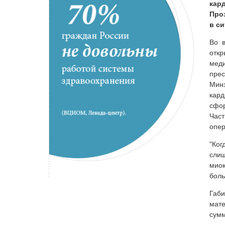
кар
Про
в с
Во в
откр
меди
пре
Мин
кард
сфо
Част
опер
"Ког
слиш
миок
боль
Габ
мате
сумм