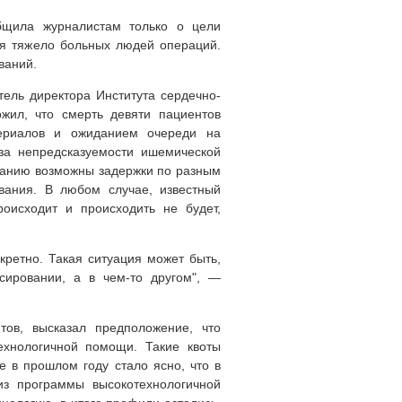
общила журналистам только о цели
ля тяжело больных людей операций.
ваний.
ель директора Института сердечно-
жил, что смерть девяти пациентов
териалов и ожиданием очереди на
за непредсказуемости ишемической
ованию возможны задержки по разным
вания. В любом случае, известный
роисходит и происходить не будет,
кретно. Такая ситуация может быть,
ировании, а в чем-то другом", —
тов, высказал предположение, что
ехнологичной помощи. Такие квоты
 в прошлом году стало ясно, что в
из программы высокотехнологичной