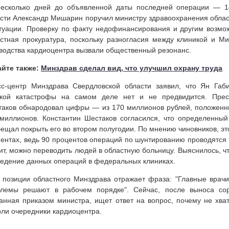
несколько дней до объявленной даты последней операции — 1
сти Александр Мишарин поручил министру здравоохранения облас
туации. Проверку по факту недофинансирования и другим возм
стная прокуратура, поскольку разногласия между клиникой и М
водства кардиоцентра вызвали общественный резонанс.
айте также:
Минздрав сделал вид, что улучшил охрану труда
с-центр Минздрава Свердловской области заявил, что Ян Габи
акой катастрофы на самом деле нет и не предвидится. Пресс
аков обнародовал цифры — из 170 миллионов рублей, положенны
миллионов. Константин Шестаков согласился, что определенны
ещал покрыть его во втором полугодии. По мнению чиновников, эт
ентах, ведь 90 процентов операций по шунтированию проводятся в
ит, можно переводить людей в областную больницу. Выяснилось, чт
едение данных операций в федеральных клиниках.
 позиции областного Минздрава отражает фраза: "Главные врачи
блемы решают в рабочем порядке". Сейчас, после выноса сор
анная приказом министра, ищет ответ на вопрос, почему не хва
ли очередники кардиоцентра.