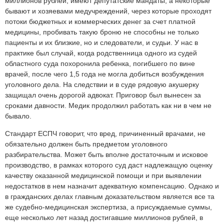
миллионов рублей, имеют депутатские мандаты, а некоторые
бывают и хозяевами медучреждений, через которые проходят
потоки бюджетных и коммерческих денег за счет платной
медицины, пробивать такую броню не способны не только
пациенты и их близкие, но и следователи, и судьи. У нас в
практике был случай, когда родственница одного из судей
областного суда похоронила ребенка, погибшего по вине
врачей, после чего 1,5 года не могла добиться возбуждения
уголовного дела. На следствии и в суде рядовую акушерку
защищал очень дорогой адвокат. Приговор был вынесен за
сроками давности. Медик продолжил работать как ни в чем не
бывало.
Стандарт ЕСПЧ говорит, что вред, причиненный врачами, не
обязательно должен быть предметом уголовного
разбирательства. Может быть вполне достаточным и исковое
производство, в рамках которого суд даст надлежащую оценку
качеству оказанной медицинской помощи и при выявлении
недостатков в нем назначит адекватную компенсацию. Однако и
в гражданских делах главным доказательством является все та
же судебно-медицинская экспертиза, а присуждаемые суммы,
еще несколько лет назад достигавшие миллионов рублей, в