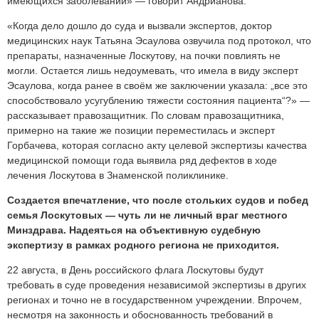
имеющихся заболеваний» — говорит Андрианова.
«Когда дело дошло до суда и вызвали экспертов, доктор
медицинских наук Татьяна Эсаулова озвучила под протокол, что
препараты, назначенные Лоскутову, на почки повлиять не
могли. Остается лишь недоумевать, что имела в виду эксперт
Эсаулова, когда ранее в своём же заключении указала: „все это
способствовало усугублению тяжести состояния пациента“?» —
рассказывает правозащитник. По словам правозащитника,
примерно на такие же позиции переместилась и эксперт
Горбачева, которая согласно акту целевой экспертизы качества
медицинской помощи года выявила ряд дефектов в ходе
лечения Лоскутова в Знаменской поликлинике.
Создается впечатление, что после стольких судов и побед
семья Лоскутовых — чуть ли не личный враг местного
Минздрава. Надеяться на объективную судебную
экспертизу в рамках родного региона не приходится.
22 августа, в День российского флага Лоскутовы будут
требовать в суде проведения независимой экспертизы в других
регионах и точно не в государственном учреждении. Впрочем,
несмотря на законность и обоснованность требований в