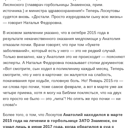
Лисянского (главврач горбольницы Знаменска, прим.
источника.) и министра здравоохранения!» Теперь Лоскутовы
судятся вновь. «Достали. Просто изуродовали сыну всю жизнь»
— говорит Наталья Федоровна.
В исковом заявлении указано, что в октябре 2015 года в
результате некачественного оказания медпомощи у Анатолия
отказали почки. Врачи говорят, что при том «букете
заболеваний», который есть у него — это не редкий случай.
Только внезапно, как у Анатолия это не происходит — поясняют
эксперты. А Наталья Федоровна показывает стопки документов:
«Вот смотрите, сын ходил в поликлинику каждый месяц. Теперь
смотрите, что у него в карточке: он жалуется на слабость,
покачивания при ходьбе, головную боль. Но! Январь 2015-го —
ни слова про почки, тоже самое феврале, а вот в марте уже аж
четыре приема, хотя я могу на Библии поклясться, что на двух
его просто не было — это „липа“! Но опять же про почки — ни
слова!»
Более того, о том, что Лоскутов
Анатолий находился в марте
2015 года на лечении в горбольнице ЗАТО Знаменск, он
узнал лишь в июне 2017 года, когда обратился в суд с