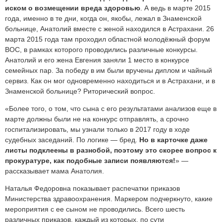
иском о возмещении вреда здоровью
. А ведь в марте 2015
года, именно в те дни, когда он, якобы, лежал в Знаменской
больнице, Анатолий вместе с женой находился в Астрахани. 26
марта 2015 года там проходил областной молодёжный форум
ВОС, в рамках которого проводились различные конкурсы.
Анатолий и его жена Евгения заняли 1 место в конкурсе
семейных пар. За победу в им были вручены диплом и чайный
сервиз. Как он мог одновременно находиться и в Астрахани, и в
Знаменской больнице? Риторический вопрос.
«Более того, о том, что сына с его результатами анализов еще в
марте должны были не на конкурс отправлять, а срочно
госпитализировать, мы узнали только в 2017 году в ходе
судебных заседаний. По логике — бред.
Но в карточке даже
листы подклеены в разнобой, поэтому это скорее вопрос к
прокуратуре, как подобные записи появляются!
» —
рассказывает мама Анатолия.
Наталья Федоровна показывает распечатки приказов
Министерства здравоохранения. Маркером подчеркнуто, какие
мероприятия с ее сыном не проводились. Всего шесть
различных приказов, каждый из которых, по сути