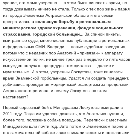
зрение, его мама уверенна — в этом были виноваты врачи, но
тогда доказывать ничего не стала. Только с тех пор жизнь парня
из города Знаменска Астраханской области и его семьи
превратилась
в сплошную борьбу с региональным
министерством здравоохранения, фондом социального
страхования, городской больницей...
За спиной пикеты,
выигранные суды, многочисленные публикации в региональных
и федеральных СМИ. Впереди — новые судебные заседания,
потому что с недавних пор Анатолий «привязан» к аппарату
искусственной почки, не менее трех раз в неделю по пять часов
вынужден получать процедуры гемодиализа — долгие и
мучительные. И в этом, уверенны Лоскутовы, тоже виноваты
врачи Знаменской горбольницы. Удастся ли создать прецедент,
добившись проведения медицинской экспертизы за пределами
Астраханского региона, и почему Лоскутовы на этом
настаивают?
Первый серьезный бой с Минздравом Лоскутовы выиграли в
2011 году. Тогда им удалось доказать, что Анатолию нужна и,
более того, положена собака поводырь. Переписки с местным
Минздравом шли почти год. Зато потом о Знаменском парне и
его замечательной собаке даже снимали сюжеты и приглашали