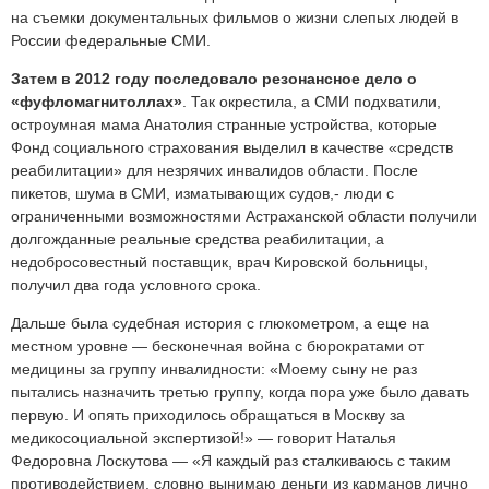
на съемки документальных фильмов о жизни слепых людей в
России федеральные СМИ.
Затем в 2012 году последовало резонансное дело о
«фуфломагнитоллах»
. Так окрестила, а СМИ подхватили,
остроумная мама Анатолия странные устройства, которые
Фонд социального страхования выделил в качестве «средств
реабилитации» для незрячих инвалидов области. После
пикетов, шума в СМИ, изматывающих судов,- люди с
ограниченными возможностями Астраханской области получили
долгожданные реальные средства реабилитации, а
недобросовестный поставщик, врач Кировской больницы,
получил два года условного срока.
Дальше была судебная история с глюкометром, а еще на
местном уровне — бесконечная война с бюрократами от
медицины за группу инвалидности: «Моему сыну не раз
пытались назначить третью группу, когда пора уже было давать
первую. И опять приходилось обращаться в Москву за
медикосоциальной экспертизой!» — говорит Наталья
Федоровна Лоскутова — «Я каждый раз сталкиваюсь с таким
противодействием, словно вынимаю деньги из карманов лично