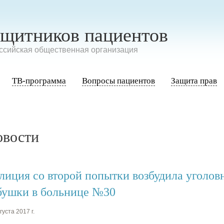
ащитников пациентов
сийская общественная организация
ТВ-программа
Вопросы пациентов
Защита прав
овости
лиция со второй попытки возбудила уголовн
бушки в больнице №30
густа 2017 г.