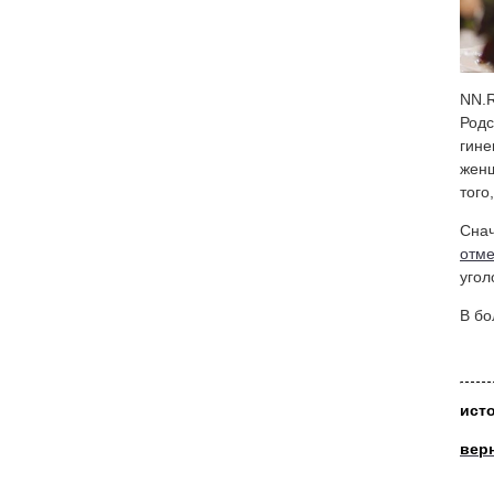
NN.R
Родс
гине
женщ
того
Снач
отме
угол
В бо
ист
вер