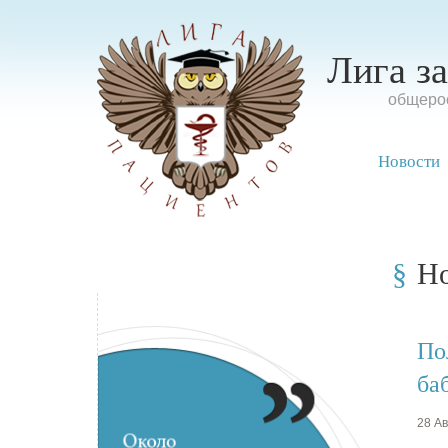
Лига з
oбщерос
Новости
Н
По
ба
28 Ав