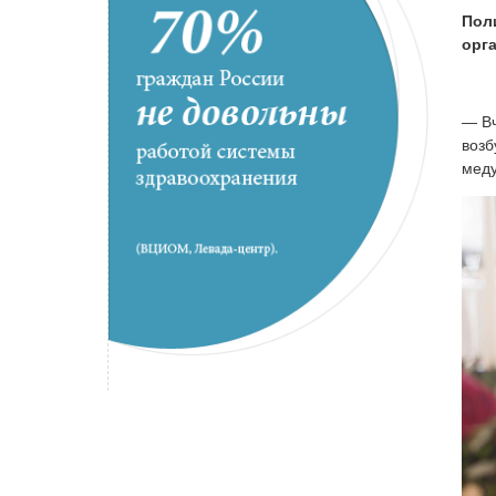
Пол
орга
— Вч
возб
меду