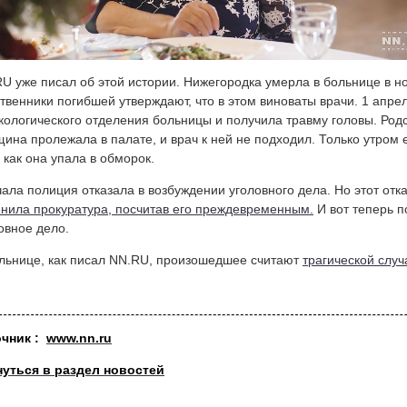
U уже писал об этой истории. Нижегородка умерла в больнице в но
твенники погибшей утверждают, что в этом виноваты врачи. 1 апр
кологического отделения больницы и получила травму головы. Родс
ина пролежала в палате, и врач к ней не подходил. Только утром
, как она упала в обморок.
ала полиция отказала в возбуждении уголовного дела. Но этот отк
нила прокуратура, посчитав его преждевременным.
И вот теперь п
овное дело.
льнице, как писал NN.RU, произошедшее считают
трагической случ
очник :
www.nn.ru
нуться в раздел новостей