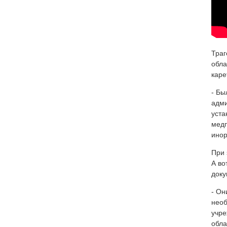
Траг
обла
каре
- Бы
адми
уста
медп
инор
При 
А во
доку
- Он
необ
учре
обла