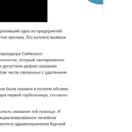
хранявший одно из предприятий
тью кролика. Его коллеги вызвали
 прокурора Сеймского
ингологом, который своевременно
и допустили дефект оказания
том числе связанных с удалением
ине была оказана в полном объеме.
нара первой горбольницы, согласно
сность оказания той помощи. И
пециализированное лечебное
омитета здравоохранения Курской