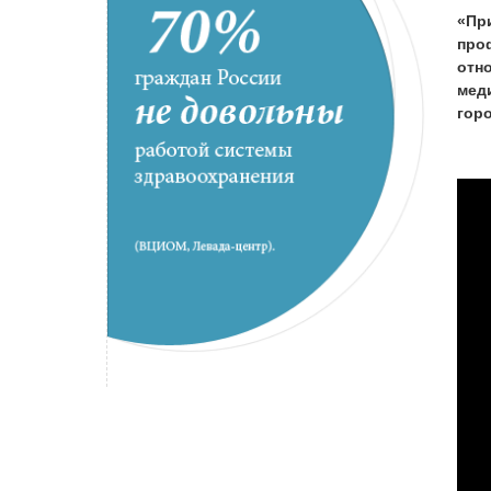
«Пр
про
отн
мед
гор