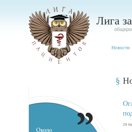
Лига з
oбщерос
Новости
Н
Ог
по
29 Ав