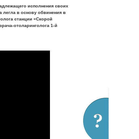
надлежащего исполнения своих
а легла в основу обвинения в
толога станции «Скорой
врача-отоларинголога 1-й