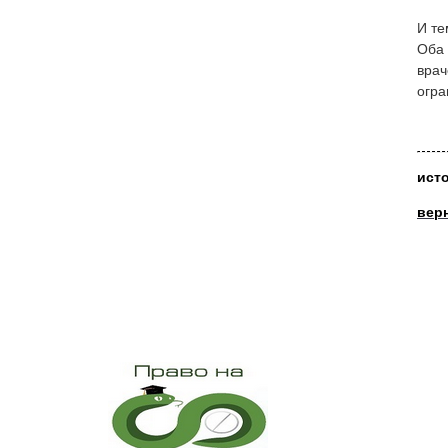
И те
Оба 
врач
огра
ист
вер