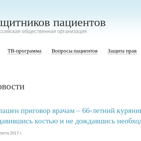
ащитников пациентов
сийская общественная организация
ТВ-программа
Вопросы пациентов
Защита прав
овости
лашен приговор врачам – 66-летний куряни
давившись костью и не дождавшись необх
густа 2017 г.