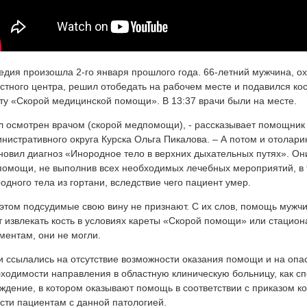
едия произошла 2-го января прошлого года. 66-летний мужчина, о
стного центра, решил отобедать на рабочем месте и подавился кос
ту «Скорой медицинской помощи». В 13:37 врачи были на месте.
л осмотрен врачом (скорой медпомощи), - рассказывает помощник
нистративного округа Курска Ольга Пикалова. – А потом и отолар
новил диагноз «Инородное тело в верхних дыхательных путях». Он
омощи, не выполнив всех необходимых лечебных мероприятий, в 
одного тела из гортани, вследствие чего пациент умер.
этом подсудимые свою вину не признают. С их слов, помощь мужч
т извлекать кость в условиях кареты «Скорой помощи» или стацио
ментам, они не могли.
и ссылались на отсутствие возможности оказания помощи и на опа
ходимости направления в областную клиническую больницу, как с
ждение, в котором оказывают помощь в соответствии с приказом к
сти пациентам с данной патологией.