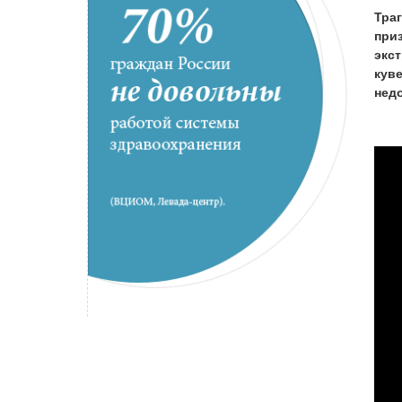
Тра
при
экст
куве
недо