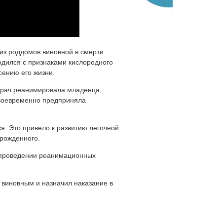
из роддомов виновной в смерти
одился с признаками кислородного
сению его жизни.
 врач реанимировала младенца,
своевременно предприняла
ся. Это привело к развитию легочной
орожденного.
 проведении реанимационных
 виновным и назначил наказание в