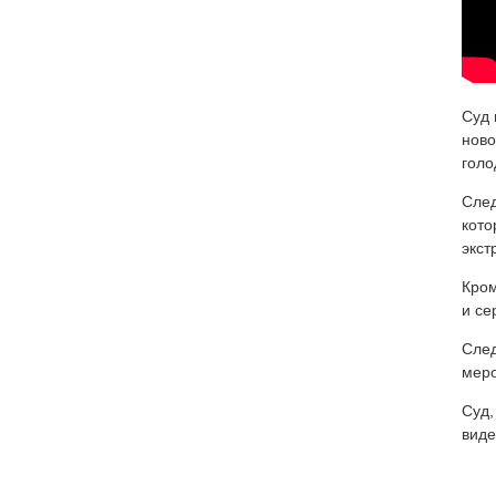
Суд 
ново
голо
След
кото
экст
Кром
и се
След
меро
Суд,
виде