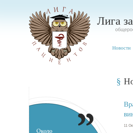
Лига з
oбщерос
Новости
Н
Вр
ви
11 Ок