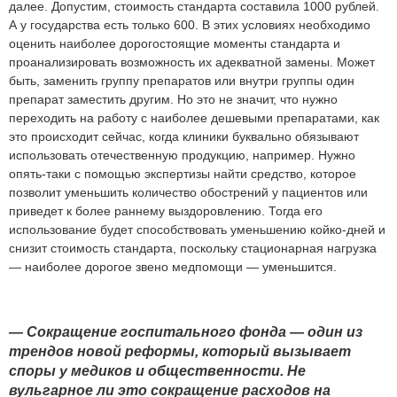
далее. Допустим, стоимость стандарта составила 1000 рублей.
А у государства есть только 600. В этих условиях необходимо
оценить наиболее дорогостоящие моменты стандарта и
проанализировать возможность их адекватной замены. Может
быть, заменить группу препаратов или внутри группы один
препарат заместить другим. Но это не значит, что нужно
переходить на работу с наиболее дешевыми препаратами, как
это происходит сейчас, когда клиники буквально обязывают
использовать отечественную продукцию, например. Нужно
опять-таки с помощью экспертизы найти средство, которое
позволит уменьшить количество обострений у пациентов или
приведет к более раннему выздоровлению. Тогда его
использование будет способствовать уменьшению койко-дней и
снизит стоимость стандарта, поскольку стационарная нагрузка
— наиболее дорогое звено медпомощи — уменьшится.
—
Сокращение
госпитального
фонда —
один
из
трендов
новой
реформы,
который
вызывает
споры
у
медиков
и
общественности.
Не
вульгарное
ли
это
сокращение
расходов
на