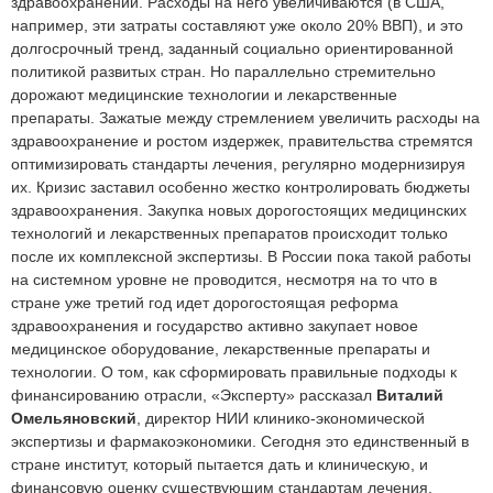
здравоохранении. Расходы на него увеличиваются (в США,
например, эти затраты составляют уже около 20% ВВП), и это
долгосрочный тренд, заданный социально ориентированной
политикой развитых стран. Но параллельно стремительно
дорожают медицинские технологии и лекарственные
препараты. Зажатые между стремлением увеличить расходы на
здравоохранение и ростом издержек, правительства стремятся
оптимизировать стандарты лечения, регулярно модернизируя
их. Кризис заставил особенно жестко контролировать бюджеты
здравоохранения. Закупка новых дорогостоящих медицинских
технологий и лекарственных препаратов происходит только
после их комплексной экспертизы. В России пока такой работы
на системном уровне не проводится, несмотря на то что в
стране уже третий год идет дорогостоящая реформа
здравоохранения и государство активно закупает новое
медицинское оборудование, лекарственные препараты и
технологии. О том, как сформировать правильные подходы к
финансированию отрасли, «Эксперту» рассказал
Виталий
Омельяновский
, директор НИИ клинико-экономической
экспертизы и фармакоэкономики. Сегодня это единственный в
стране институт, который пытается дать и клиническую, и
финансовую оценку существующим стандартам лечения.