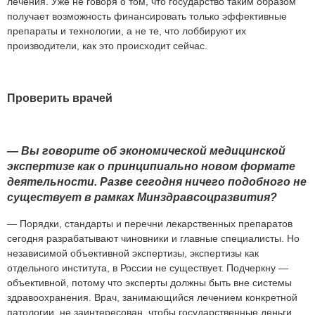
лечения. Уже не говоря о том, что государство таким образом
получает возможность финансировать только эффективные
препараты и технологии, а не те, что лоббируют их
производители, как это происходит сейчас.
Проверить врачей
—
Вы
говорите
об
экономической
медицинской
экспертизе
как
о
принципиально
новом
формате
деятельности.
Разве
сегодня
ничего
подобного
не
существует
в
рамках
Минздравсоцразвития?
— Порядки, стандарты и перечни лекарственных препаратов
сегодня разрабатывают чиновники и главные специалисты. Но
независимой объективной экспертизы, экспертизы как
отдельного института, в России не существует. Подчеркну —
объективной, потому что эксперты должны быть вне системы
здравоохранения. Врач, занимающийся лечением конкретной
патологии, не заинтересован, чтобы государственные деньги