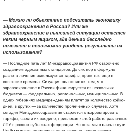
—
Можно
ли
объективно
подсчитать
экономику
здравоохранения
в
России?
Или
же
здравоохранение
в
нынешней
ситуации
остается
неким
черным
ящиком,
где
деньги
бесследно
исчезают
и
невозможно
увидеть
результаты
их
использования?
— Последние пять лет Минздравсоцразвития РФ озабочено
созданием адекватных стандартов. До сих пор в формуле
расчета лечения используются тарифы, принятые еще в
советские времена. Ситуация осложняется тем, что
здравоохранение в России финансируется из нескольких
бюджетов — федеральных, региональных, муниципальных. В
одних губерниях медучреждениям платят за количество койко-
дней, в других — за количество пролеченных случаев. Хотя
сегодня Минздравсоцразвития старается откорректировать
тарифы, свести их воедино, привлекая к этой работе различные
ЛПУ в разных субъектах федерации. Но пока мы в начале пути.
Чтобы выявить настоящую цену лечения, нужно создать