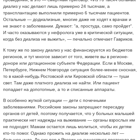
диализ у нас делают лишь примерно 24 тысячам, а
трансплантацию выполнили примерно 6 тысячам пациентов.
Остальные — додиализные, многие даже не ходят к врачам и
не знают о заболевании. Думают: “а, простуда, само пройдет“.
И часто оказываются у нефролога уже в критической ситуации,
когда без диализа не выжить», — печально отмечает Гавриков.
К тому же по закону диализ у нас финансируется из бюджетов
регионов, и тут многое зависит от того, живете вы в регионе-
доноре или дотационном субъекте Федерации. Если в Москве,
Петербурге, Нижнем Новгороде ситуация более-менее сносная,
то в какой-нибудь Ростовской или Кировской области — туши
свет. Там даже платного диализа не найти. Или пациент
попадает на допотопные, а то и списанные аппараты.
В особенно жуткой ситуации — дети с почечными
заболеваниями. Российские законы запрещают пересадку
органов от детей, поэтому получается, что у больных малышей
практически нет надежды на выживание — органы взрослых им
не подходят. Мамам остается лишь молиться, чтобы их детям
кто-то помог. Однако прожить на диализе несколько лет —
большое чудо. До сих пор в России не существует протокола по