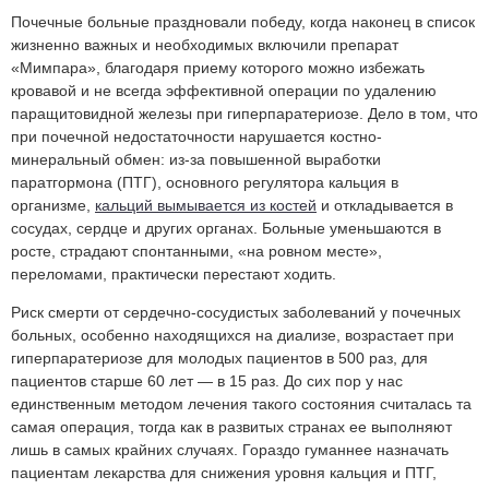
Почечные больные праздновали победу, когда наконец в список
жизненно важных и необходимых включили препарат
«Мимпара», благодаря приему которого можно избежать
кровавой и не всегда эффективной операции по удалению
паращитовидной железы при гиперпаратериозе. Дело в том, что
при почечной недостаточности нарушается костно-
минеральный обмен: из-за повышенной выработки
паратгормона (ПТГ), основного регулятора кальция в
организме,
кальций вымывается из костей
и откладывается в
сосудах, сердце и других органах. Больные уменьшаются в
росте, страдают спонтанными, «на ровном месте»,
переломами, практически перестают ходить.
Риск смерти от сердечно-сосудистых заболеваний у почечных
больных, особенно находящихся на диализе, возрастает при
гиперпаратериозе для молодых пациентов в 500 раз, для
пациентов старше 60 лет — в 15 раз. До сих пор у нас
единственным методом лечения такого состояния считалась та
самая операция, тогда как в развитых странах ее выполняют
лишь в самых крайних случаях. Гораздо гуманнее назначать
пациентам лекарства для снижения уровня кальция и ПТГ,