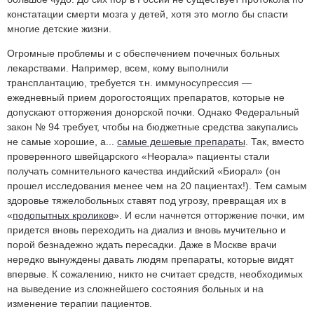
констатации смерти мозга у детей, хотя это могло бы спасти
многие детские жизни.
Огромные проблемы и с обеспечением почечных больных
лекарствами. Например, всем, кому выполнили
трансплантацию, требуется т.н. иммуносупрессия —
ежедневный прием дорогостоящих препаратов, которые не
допускают отторжения донорской почки. Однако Федеральный
закон № 94 требует, чтобы на бюджетные средства закупались
не самые хорошие, а...
самые дешевые препараты
. Так, вместо
проверенного швейцарского «Неорала» пациенты стали
получать сомнительного качества индийский «Биорал» (он
прошел исследования менее чем на 20 пациентах!). Тем самым
здоровье тяжелобольных ставят под угрозу, превращая их в
«
подопытных кроликов
». И если начнется отторжение почки, им
придется вновь переходить на диализ и вновь мучительно и
порой безнадежно ждать пересадки. Даже в Москве врачи
нередко вынуждены давать людям препараты, которые видят
впервые. К сожалению, никто не считает средств, необходимых
на выведение из сложнейшего состояния больных и на
изменение терапии пациентов.