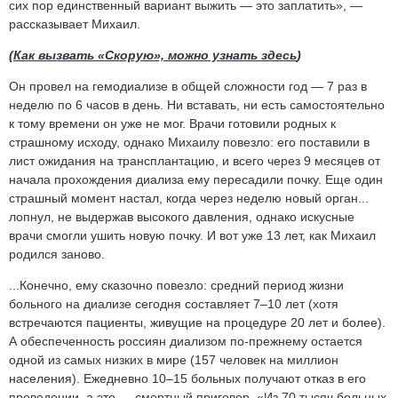
сих пор единственный вариант выжить — это заплатить», —
рассказывает Михаил.
(
Как вызвать «Скорую», можно узнать здесь
)
Он провел на гемодиализе в общей сложности год — 7 раз в
неделю по 6 часов в день. Ни вставать, ни есть самостоятельно
к тому времени он уже не мог. Врачи готовили родных к
страшному исходу, однако Михаилу повезло: его поставили в
лист ожидания на трансплантацию, и всего через 9 месяцев от
начала прохождения диализа ему пересадили почку. Еще один
страшный момент настал, когда через неделю новый орган...
лопнул, не выдержав высокого давления, однако искусные
врачи смогли ушить новую почку. И вот уже 13 лет, как Михаил
родился заново.
...Конечно, ему сказочно повезло: средний период жизни
больного на диализе сегодня составляет 7–10 лет (хотя
встречаются пациенты, живущие на процедуре 20 лет и более).
А обеспеченность россиян диализом по-прежнему остается
одной из самых низких в мире (157 человек на миллион
населения). Ежедневно 10–15 больных получают отказ в его
проведении, а это — смертный приговор. «Из 70 тысяч больных