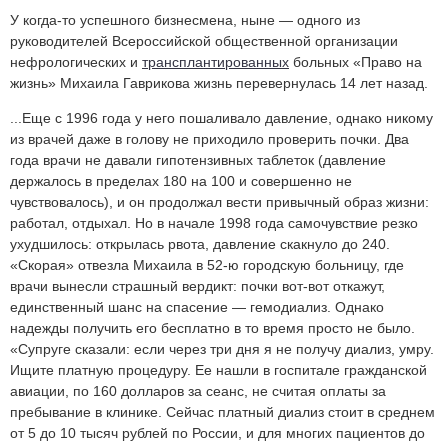
У когда-то успешного бизнесмена, ныне — одного из
руководителей Всероссийской общественной организации
нефрологических и
трансплантированных
больных «Право на
жизнь» Михаила Гаврикова жизнь перевернулась 14 лет назад.
...Еще с 1996 года у него пошаливало давление, однако никому
из врачей даже в голову не приходило проверить почки. Два
года врачи не давали гипотензивных таблеток (давление
держалось в пределах 180 на 100 и совершенно не
чувствовалось), и он продолжал вести привычный образ жизни:
работал, отдыхал. Но в начале 1998 года самочувствие резко
ухудшилось: открылась рвота, давление скакнуло до 240.
«Скорая» отвезла Михаила в 52-ю городскую больницу, где
врачи вынесли страшный вердикт: почки вот-вот откажут,
единственный шанс на спасение — гемодиализ. Однако
надежды получить его бесплатно в то время просто не было.
«Супруге сказали: если через три дня я не получу диализ, умру.
Ищите платную процедуру. Ее нашли в госпитале гражданской
авиации, по 160 долларов за сеанс, не считая оплаты за
пребывание в клинике. Сейчас платный диализ стоит в среднем
от 5 до 10 тысяч рублей по России, и для многих пациентов до