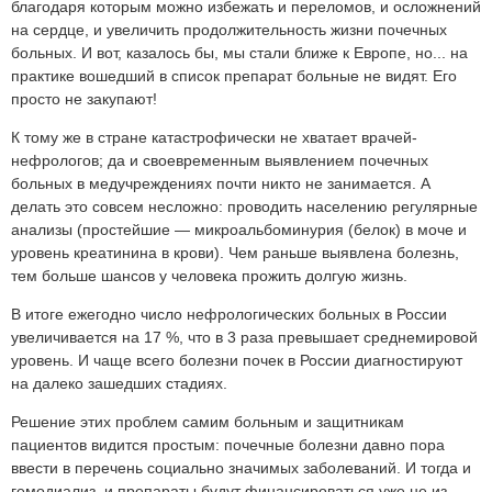
благодаря которым можно избежать и переломов, и осложнений
на сердце, и увеличить продолжительность жизни почечных
больных. И вот, казалось бы, мы стали ближе к Европе, но... на
практике вошедший в список препарат больные не видят. Его
просто не закупают!
К тому же в стране катастрофически не хватает врачей-
нефрологов; да и своевременным выявлением почечных
больных в медучреждениях почти никто не занимается. А
делать это совсем несложно: проводить населению регулярные
анализы (простейшие — микроальбоминурия (белок) в моче и
уровень креатинина в крови). Чем раньше выявлена болезнь,
тем больше шансов у человека прожить долгую жизнь.
В итоге ежегодно число нефрологических больных в России
увеличивается на 17 %, что в 3 раза превышает среднемировой
уровень. И чаще всего болезни почек в России диагностируют
на далеко зашедших стадиях.
Решение этих проблем самим больным и защитникам
пациентов видится простым: почечные болезни давно пора
ввести в перечень социально значимых заболеваний. И тогда и
гемодиализ, и препараты будут финансироваться уже не из