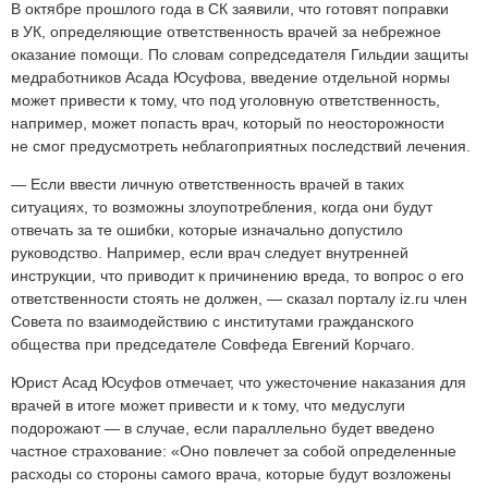
В октябре прошлого года в СК заявили, что готовят поправки
в УК, определяющие ответственность врачей за небрежное
оказание помощи. По словам сопредседателя Гильдии защиты
медработников Асада Юсуфова, введение отдельной нормы
может привести к тому, что под уголовную ответственность,
например, может попасть врач, который по неосторожности
не смог предусмотреть неблагоприятных последствий лечения.
— Если ввести личную ответственность врачей в таких
ситуациях, то возможны злоупотребления, когда они будут
отвечать за те ошибки, которые изначально допустило
руководство. Например, если врач следует внутренней
инструкции, что приводит к причинению вреда, то вопрос о его
ответственности стоять не должен, — сказал порталу iz.ru член
Совета по взаимодействию с институтами гражданского
общества при председателе Cовфеда Евгений Корчаго.
Юрист Асад Юсуфов отмечает, что ужесточение наказания для
врачей в итоге может привести и к тому, что медуслуги
подорожают — в случае, если параллельно будет введено
частное страхование: «Оно повлечет за собой определенные
расходы со стороны самого врача, которые будут возложены