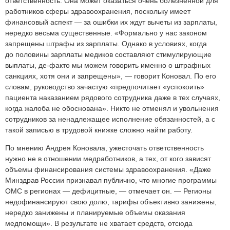
ответственность. Она может оказаться очень болезненной для
работников сферы здравоохранения, поскольку имеет
финансовый аспект — за ошибки их ждут вычеты из зарплаты,
нередко весьма существенные. «Формально у нас законом
запрещены штрафы из зарплаты. Однако в условиях, когда
до половины зарплаты медиков составляют стимулирующие
выплаты, де-факто мы можем говорить именно о штрафных
санкциях, хотя они и запрещены», — говорит Коновал. По его
словам, руководство зачастую «предпочитает «успокоить»
пациента наказанием рядового сотрудника даже в тех случаях,
когда жалоба не обоснована». Никто не отменял и увольнения
сотрудников за ненадлежащее исполнение обязанностей, а с
такой записью в трудовой книжке сложно найти работу.
По мнению Андрея Коновала, ужесточать ответственность
нужно не в отношении медработников, а тех, от кого зависят
объемы финансирования системы здравоохранения. «Даже
Минздрав России признавал публично, что многие программы
ОМС в регионах — дефицитные, — отмечает он. — Регионы
недофинансируют свою долю, тарифы объективно занижены,
нередко занижены и планируемые объемы оказания
медпомощи». В результате не хватает средств, отсюда