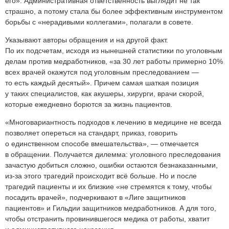
его». Административная ответственность выглядит не так
страшно, а потому стала бы более эффективным инструментом
борьбы с «нерадивыми коллегами», полагали в совете.
Указывают авторы обращения и на другой факт.
По их подсчетам, исходя из нынешней статистики по уголовным
делам против медработников, «за 30 лет работы примерно 10%
всех врачей окажутся под уголовным преследованием —
то есть каждый десятый». Причем самая шаткая позиция
у таких специалистов, как акушеры, хирурги, врачи скорой,
которые ежедневно борются за жизнь пациентов.
«Многовариантность подходов к лечению в медицине не всегда
позволяет опереться на стандарт, приказ, говорить
о единственном способе вмешательства», — отмечается
в обращении. Получается дилемма: уголовного преследования
зачастую добиться сложно, ошибки остаются безнаказанными,
из-за этого трагедий происходит всё больше. Но и после
трагедий пациенты и их близкие «не стремятся к тому, чтобы
посадить врачей», подчеркивают в «Лиге защитников
пациентов» и Гильдии защитников медработников. А для того,
чтобы отстранить провинившегося медика от работы, хватит