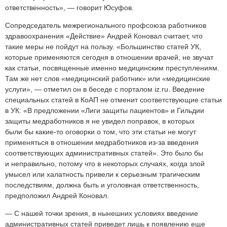
ответственность», — говорит Юсуфов.
Сопредседатель межрегионального профсоюза работников
здравоохранения «Действие» Андрей Коновал считает, что
такие меры не пойдут на пользу. «Большинство статей УК,
которые применяются сегодня в отношении врачей, не звучат
как статьи, посвященные именно медицинским преступлениям.
Там же нет слов «медицинский работник» или «медицинские
услуги», — отметил он в беседе с порталом iz.ru. Введение
специальных статей в КоАП не отменит соответствующие статьи
в УК: «В предложении «Лиги защиты пациентов» и Гильдии
защиты медработников я не увидел поправок, в которых
были бы какие-то оговорки о том, что эти статьи не могут
применяться в отношении медработников из-за введения
соответствующих административных статей». Это было бы
и неправильно, потому что в некоторых случаях, когда злой
умысел или халатность привели к серьезным трагическим
последствиям, должна быть и уголовная ответственность,
предположил Андрей Коновал.
— С нашей точки зрения, в нынешних условиях введение
административных статей приведет лишь к появлению еще