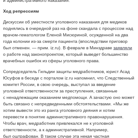
и административного наказания.
Ход репрессиям
Дискуссии об уместности уголовного наказания для медиков
поднялись в очередной раз на фоне скандала с процессом над
врачом-гематологом Еленой Мисюриной, осужденной на два
года колонии из-за смерти пациента (впоследствии приговор
был отменен. — прим. iz.ru). В феврале в Минздраве
заявляли
о работе над законопроектом, который выведет большинство
врачебных ошибок из сферы уголовного права.
Сопредседатель Гильдии защиты медработников, юрист Асад
Юсуфов в беседе с порталом iz.ru напомнил, что Следственный
комитет России, в свою очередь, выступал за введение
уголовной ответственности за преступления, связанные
с ненадлежащим оказанием медпомощи. А зачастую оно может
быть связано с непредвиденными обстоятельствами. «Мы же
хотим вывести это из ранга уголовного деяния и хотим
перевести в понятие административного правонарушения.
Чтобы врач, медработник привлекался не к уголовной
ответственности, а к административной. Например,
был оштрафован. В таком случае эта некая частная