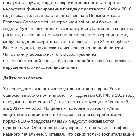
послужить случаи, когда главврачи в знак протеста против
недостатка финансирования покидают должности. Летом 2016
года показательная история произошла в Пермском крае.
Главврач Соликамской центральной районной больницы
Андрей Лукьянченко подал в отставку и опубликовал в соцсетях
расчеты, согласно которым финансирование вверенного ему
медучреждения сократилось почти вдвое — до 24 млн рублей.
Власти, однако,
придерживались
совершенно иной версии.
Чиновники утверждали, что главврач уволился
не по собственной воле, а был лишен работы из-за возможных
нарушений финансовой дисциплины.
Дайте поработать
За последние пять лет число уголовных дел о врачебных
ошибках выросло почти втрое. По подсчетам СК РФ, в 2012 году
в ведомство поступило 2,1 тыс. соответствующих обращений,
а в 2017-м — 6050. По данным, которые приводит «Лига
защитников пациентов» и Гильдия защиты медработников,
порядка 10% предоставляемых медуслуг оказываются
с дефектами. Общественники уверены, что реальные цифры
намного печальнее, учитывая, что одних только госпитализаций