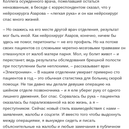
Коллега осужденного врача, пожелавший остаться
неназванным, в беседе с корреспондентом сказал, что у
нейрохирурга Азарова – «легкая рука» и он как нейрохирург
спас много жизней.
– Но окажись на его месте другой врач отделения, результат
мог быть иной. Как нейрохирург Азаров, конечно, ничем бы
–
здесь не помог, перитониты
не его профиль. Но на потоке
своих пациентов со сложными черепно-мозговыми травмами он
отмахнулся от жалоб матери парня. Мол, ну болит живот – и
перестанет, ведь результаты обследования брюшной полости
при поступлении были неплохими, – рассказывает врач
«Электроники». – В нашем отделении умирает примерно сто
пациентов в год – это обычная статистика для больниц скорой
помощи. Не так давно мы делали девушке операцию на
шейном отделе позвоночника – и я еле уберег руку от одного
лишнего движения, Бог спас. Сорвалась бы рука – пациентка
оказалась бы парализованной на всю жизнь, а я –
преступником. Сейчас новый стиль взаимодействия с нами –
заявления, жалобы и соцсети. И вместо того чтобы выдохнуть
между операциями, я вынужден сидеть и писать
объяснительные на жалобы и любые замечания в публичном