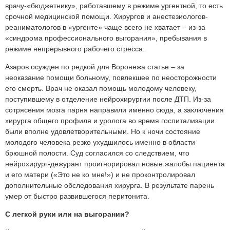
врачу-«бюджетнику», работавшему в режиме ургентной, то есть
срочной медицинской помощи. Хирургов и анестезиологов-
реаниматологов в «ургенте» чаще всего не хватает – из-за
«синдрома профессионального выгорания», пребывания в
режиме непрерывного рабочего стресса.
Азаров осужден по редкой для Воронежа статье – за
неоказание помощи больному, повлекшее по неосторожности
его смерть. Врач не оказал помощь молодому человеку,
поступившему в отделение нейрохирургии после ДТП. Из-за
сотрясения мозга парня направили именно сюда, а заключения
хирурга общего профиля и уролога во время госпитализации
были вполне удовлетворительными. Но к ночи состояние
молодого человека резко ухудшилось именно в области
брюшной полости. Суд согласился со следствием, что
нейрохирург-дежурант проигнорировал новые жалобы пациента
и его матери («Это не ко мне!») и не проконтролировал
дополнительные обследования хирурга. В результате парень
умер от быстро развившегося перитонита.
С легкой руки или на выгорании?