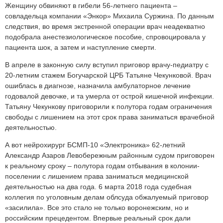
Женщину обвиняют в гибели 56-летнего пациента –
совладельца компании «Энкор» Михаила Суржина. По данным
следствия, во время экстренной операции врач неадекватно
подобрала анестезиологическое пособие, спровоцировала у
пациента шок, а затем и наступление смерти.
В апреле в законную силу вступил приговор врачу-педиатру с
20-летним стажем Богучарской ЦРБ Татьяне Чекунковой. Врач
ошиблась в диагнозе, назначила амбулаторное лечение
годовалой девочке, и та умерла от острой кишечной инфекции.
Татьяну Чекункову приговорили к полутора годам ограничения
свободы с лишением на этот срок права заниматься врачебной
деятельностью.
А вот нейрохирург БСМП-10 «Электроника» 62-летний
Александр Азаров Левобережным районным судом приговорен
к реальному сроку – полутора годам отбывания в колонии-
поселении с лишением права заниматься медицинской
деятельностью на два года. 6 марта 2018 года судебная
коллегия по уголовным делам облсуда обжалуемый приговор
«засилила». Все это стало не только воронежским, но и
российским прецедентом. Впервые реальный срок дали