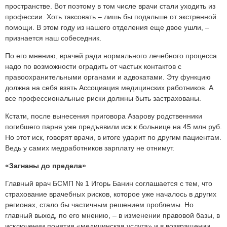
пространстве. Вот поэтому в том числе врачи стали уходить из
профессии. Хоть таксовать – лишь бы подальше от экстренной
помощи. В этом году из нашего отделения еще двое ушли, –
признается наш собеседник.
По его мнению, врачей ради нормального лечебного процесса
надо по возможности оградить от частых контактов с
правоохранительными органами и адвокатами. Эту функцию
должна на себя взять Ассоциация медицинских работников. А
все профессиональные риски должны быть застрахованы.
Кстати, после вынесения приговора Азарову родственники
погибшего парня уже предъявили иск к больнице на 45 млн руб.
Но этот иск, говорят врачи, в итоге ударит по другим пациентам.
Ведь у самих медработников зарплату не отнимут.
«Загнаны до предела»
Главный врач БСМП № 1 Игорь Банин соглашается с тем, что
страхование врачебных рисков, которое уже началось в других
регионах, стало бы частичным решением проблемы. Но
главный выход, по его мнению, – в изменении правовой базы, в
исключении понятия «медицинская услуга» и в возвращении