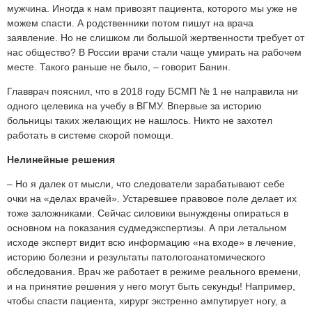
мужчина. Иногда к нам приво­зят пациента, которого мы уже не
можем спасти. А родственники потом пишут на врача
заявление. Но не слишком ли большой жертвенности требует от
нас общество? В России врачи стали чаще умирать на рабочем
месте. Такого раньше не было, – говорит Банин.
Главврач пояснил, что в 2018 году БСМП № 1 не направила ни
одного целевика на учебу в ВГМУ. Впервые за историю
больницы таких желающих не нашлось. Никто не захотел
работать в системе скорой помощи.
Нелинейные решения
– Но я далек от мысли, что следователи зарабатывают себе
очки на «делах врачей». Устаревшее правовое поле делает их
тоже заложниками. Сейчас силовики вынуждены опираться в
основном на показания судмедэкспертизы. А при летальном
исходе эксперт видит всю информацию «на входе» в лечение,
историю болезни и результаты патологоанатомического
обследования. Врач же работает в режиме реального времени,
и на принятие решения у него могут быть секунды! Например,
чтобы спасти пациента, хирург экстренно ампутирует ногу, а