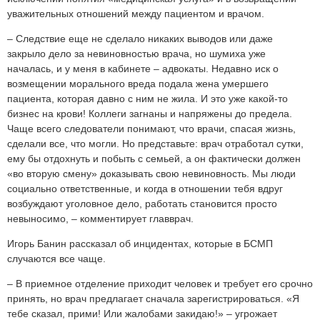
уважительных отношений между пациентом и врачом.
– Следствие еще не сделало никаких выводов или даже
закрыло дело за невиновностью врача, но шумиха уже
началась, и у меня в кабинете – адвокаты. Недавно иск о
возмещении морального вреда подала жена умершего
пациента, которая давно с ним не жила. И это уже какой-то
бизнес на крови! Коллеги загнаны и напряжены до предела.
Чаще всего следователи понимают, что врачи, спасая жизнь,
сделали все, что могли. Но представьте: врач отработал сутки,
ему бы отдохнуть и побыть с семьей, а он фактически должен
«во вторую смену» доказывать свою невиновность. Мы люди
социально ответственные, и когда в отношении тебя вдруг
возбуждают уголовное дело, работать становится просто
невыносимо, – комментирует главврач.
Игорь Банин рассказал об инцидентах, которые в БСМП
случаются все чаще.
– В приемное отделение приходит человек и требует его срочно
принять, но врач предлагает сначала зарегистрироваться. «Я
тебе сказал, прими! Или жалобами закидаю!» – угрожает