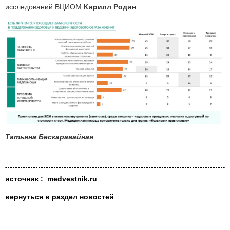
исследований ВЦИОМ
Кирилл Родин
.
Татьяна Бескаравайная
ис
т
очни
к
:
medvestnik.ru
вернуться в раздел новостей