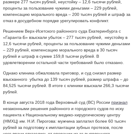
размере 277 тысяч рублей, неустойку – 12,6 тысячи рублей,
проценты за пользование чужими деньгами – 229 рублей,
компенсацию морального вреда – 200 тысяч рублей и штраф за
отказ в досудебном порядке урегулировать конфликт.
Решением Верх-Исетского районного суда Екатеринбурга с
«Гаранта-Б» взыскали убыток – 277 тысяч рублей, неустойку в
12,6 тысячи рублей, проценты за пользование чужими деньгами
– 229 рублей, компенсацию морального вреда в 30 тысяч
рублей и штраф в сумме 159,8 тысячи рублей. В
удовлетворении остальной части требований было отказано.
Однако клиника обжаловала приговор, и суд снизил размер
взысканного убытка до 139 тысяч рублей, размер штрафа – до
84,525 тысячи рублей. В итоге с клиники взыскали 266,3 тысячи
рублей.
В конце августа 2018 года Верховный суд (ВС) России
признал
незаконными решения районного и городского судов по иску
пациента к Национальному медико-хирургическому центру
(НМХЦ) им. Н.И. Пирогова: мужчина заплатил более 60 тысяч
рублей за подготовку к имплантации зубных протезов, после
чего врачи отказались от операции из-за выявленного