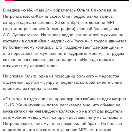
В редакцию ИА «Кам 24» обратилась
Ольга Соколова
из
Петропавловска-Камчатского. Она предоставила запись,
которую сделала сегодня, 26 сентября, в отделении МРТ
(магнитно-резонансной томографии) краевой больницы им.
А.С. Лукашевского. На записи видно, как пожилой мужчина на
костылях в олимпийке с надписью «Россия» с трудом движется
по больничному коридору. Его поддерживают две женщины –
они переставляют мужчине ноги. «Держите меня», – с трудом
сохраняя равновесие, просит пациент. «Не надо падать», –
отвечает ему женский голос.
По словам Ольги, одна из помощниц больного – медсестра
отделения, другая – супруга пациента, которая вместе с ним
приехала из города Елизово.
«От входа в отделение до процедурного кабинета идти метров
12-15. Жена мужчины потом рассказала мне, что обычно ее
мужа катают на инвалидной коляске, но на этот раз водитель
автомобиля медслужбы, который доставил чету из Елизова в
Петропавловск, почему-то не разрешил её брать. Но больше
поразило то, что и в самом отделении МРТ нет никаких