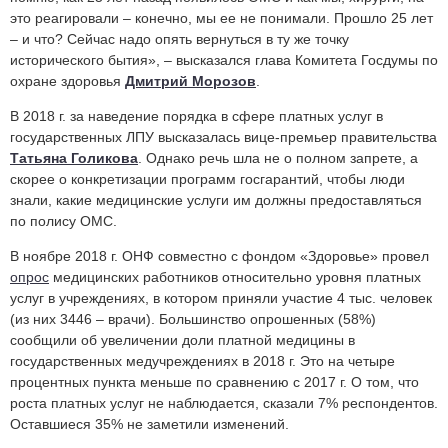
это реагировали – конечно, мы ее не понимали. Прошло 25 лет
– и что? Сейчас надо опять вернуться в ту же точку
исторического бытия», – высказался глава Комитета Госдумы по
охране здоровья
Дмитрий Морозов
.
В 2018 г. за наведение порядка в сфере платных услуг в
государственных ЛПУ высказалась вице-премьер правительства
Татьяна Голикова
. Однако речь шла не о полном запрете, а
скорее о конкретизации программ госгарантий, чтобы люди
знали, какие медицинские услуги им должны предоставляться
по полису ОМС.
В ноябре 2018 г. ОНФ совместно с фондом «Здоровье» провел
опрос
медицинских работников относительно уровня платных
услуг в учреждениях, в котором приняли участие 4 тыс. человек
(из них 3446 – врачи). Большинство опрошенных (58%)
сообщили об увеличении доли платной медицины в
государственных медучреждениях в 2018 г. Это на четыре
процентных пункта меньше по сравнению с 2017 г. О том, что
роста платных услуг не наблюдается, сказали 7% респондентов.
Оставшиеся 35% не заметили изменений.