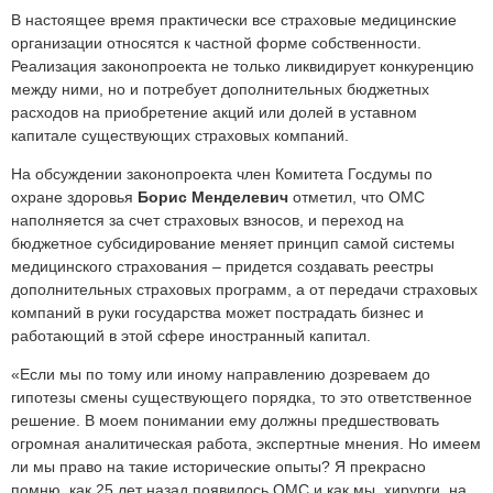
В настоящее время практически все страховые медицинские
организации относятся к частной форме собственности.
Реализация законопроекта не только ликвидирует конкуренцию
между ними, но и потребует дополнительных бюджетных
расходов на приобретение акций или долей в уставном
капитале существующих страховых компаний.
На обсуждении законопроекта член Комитета Госдумы по
охране здоровья
Борис Менделевич
отметил, что ОМС
наполняется за счет страховых взносов, и переход на
бюджетное субсидирование меняет принцип самой системы
медицинского страхования – придется создавать реестры
дополнительных страховых программ, а от передачи страховых
компаний в руки государства может пострадать бизнес и
работающий в этой сфере иностранный капитал.
«Если мы по тому или иному направлению дозреваем до
гипотезы смены существующего порядка, то это ответственное
решение. В моем понимании ему должны предшествовать
огромная аналитическая работа, экспертные мнения. Но имеем
ли мы право на такие исторические опыты? Я прекрасно
помню, как 25 лет назад появилось ОМС и как мы, хирурги, на