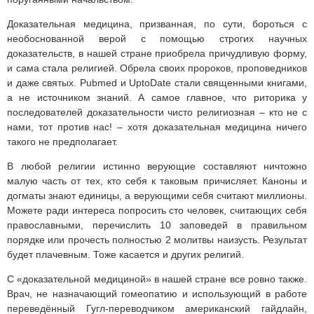
Доказательная медицина, призванная, по сути, бороться с
необоснованной верой с помощью строгих научных
доказательств, в нашей стране приобрела причудливую форму,
и сама стала религией. Обрела своих пророков, проповедников
и даже святых. Pubmed и UptoDate стали священными книгами,
а не источником знаний. А самое главное, что риторика у
последователей доказательности чисто религиозная – кто не с
нами, тот против нас! – хотя доказательная медицина ничего
такого не предполагает.
В любой религии истинно верующие составляют ничтожно
малую часть от тех, кто себя к таковым причисляет. Каноны и
догматы знают единицы, а верующими себя считают миллионы.
Можете ради интереса попросить сто человек, считающих себя
православными, перечислить 10 заповедей в правильном
порядке или прочесть полностью 2 молитвы наизусть. Результат
будет плачевным. Тоже касается и других религий.
С «доказательной медициной» в нашей стране все ровно также.
Врач, не назначающий гомеопатию и использующий в работе
переведённый Гугл-переводчиком американский гайдлайн,