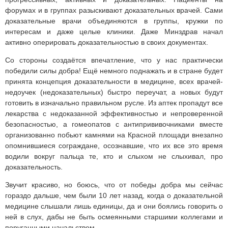
форумах и в группах разыскивают доказательных врачей. Сами
доказательные врачи объединяются в группы, кружки по
интересам и даже целые клиники. Даже Минздрав начал
активно оперировать доказательностью в своих документах.
Со стороны создаётся впечатление, что у нас практически
победили силы добра! Ещё немного поднажать и в стране будет
принята концепция доказательности в медицине, всех врачей-
недоучек (недоказательных) быстро переучат, а новых будут
готовить в изначально правильном русле. Из аптек пропадут все
лекарства с недоказанной эффективностью и непроверенной
безопасностью, а гомеопатов с антипрививочниками вместе
организованно побьют камнями на Красной площади внезапно
опомнившиеся сограждане, осознавшие, что их все это время
водили вокруг пальца те, кто и слыхом не слыхивал, про
доказательность.
Звучит красиво, но боюсь, что от победы добра мы сейчас
гораздо дальше, чем были 10 лет назад, когда о доказательной
медицине слышали лишь единицы, да и они боялись говорить о
ней в слух, дабы не быть осмеянными старшими коллегами и
поруганными начальством.