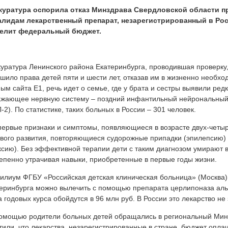
куратура оспорила отказ Минздрава Свердловской области п
алидам лекарственный препарат, незарегистрированный в Рос
елит федеральный бюджет.
уратура Ленинского района Екатеринбурга, проводившая проверку,
шило права детей пяти и шести лет, отказав им в жизненно необх
ым сайта Е1, речь идет о семье, где у брата и сестры выявили ре
жающее нервную систему – поздний инфантильный нейрональный
-2). По статистике, таких больных в России – 301 человек.
первые признаки и симптомы, появляющиеся в возрасте двух-четыр
вого развития, повторяющиеся судорожные припадки (эпилепсию)
ксию). Без эффективной терапии дети с таким диагнозом умирают в
епенно утрачивая навыки, приобретенные в первые годы жизни.
илиум ФГБУ «Российская детская клиническая больница» (Москва) 
еринбурга можно вылечить с помощью препарата церлипоназа альф
а годовых курса обойдутся в 96 млн руб. В России это лекарство не
омощью родители больных детей обращались в региональный Мин
тили, что лекарства, незарегистрированные в стране, бюджет опла