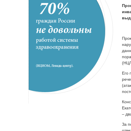
Про
инв
выд
Прок
нару
данн
пора
(НЦЛ
Его 
рече
(ата
пост
Конс
Екат
– дв
За п
отве