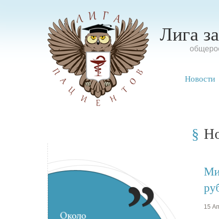
Лига з
oбщерос
Новости
Н
Ми
ру
15 Ап