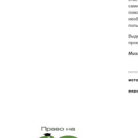
сами
помо
необ
попы
Выде
прок
Мих
ист
вер