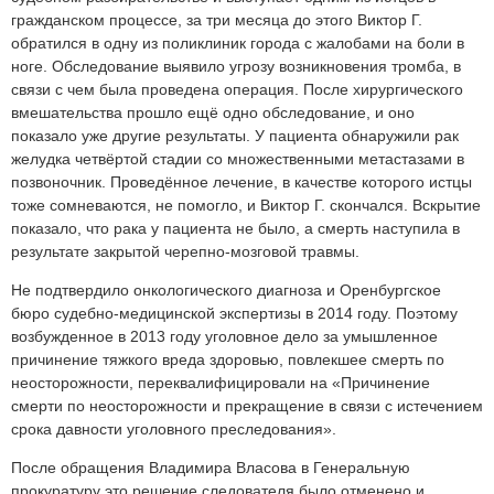
гражданском процессе, за три месяца до этого Виктор Г.
обратился в одну из поликлиник города с жалобами на боли в
ноге. Обследование выявило угрозу возникновения тромба, в
связи с чем была проведена операция. После хирургического
вмешательства прошло ещё одно обследование, и оно
показало уже другие результаты. У пациента обнаружили рак
желудка четвёртой стадии со множественными метастазами в
позвоночник. Проведённое лечение, в качестве которого истцы
тоже сомневаются, не помогло, и Виктор Г. скончался. Вскрытие
показало, что рака у пациента не было, а смерть наступила в
результате закрытой черепно-мозговой травмы.
Не подтвердило онкологического диагноза и Оренбургское
бюро судебно-медицинской экспертизы в 2014 году. Поэтому
возбужденное в 2013 году уголовное дело за умышленное
причинение тяжкого вреда здоровью, повлекшее смерть по
неосторожности, переквалифицировали на «Причинение
смерти по неосторожности и прекращение в связи с истечением
срока давности уголовного преследования».
После обращения Владимира Власова в Генеральную
прокуратуру это решение следователя было отменено и