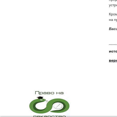
устр
Кром
на п
Вас
ист
вер