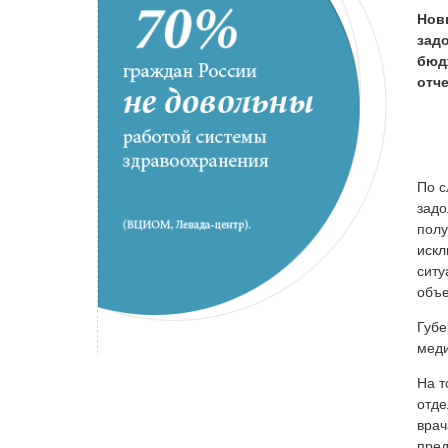
Нов
зад
бюд
отче
По с
задо
полу
искл
ситу
объе
Губе
меди
На т
отде
врач
пред