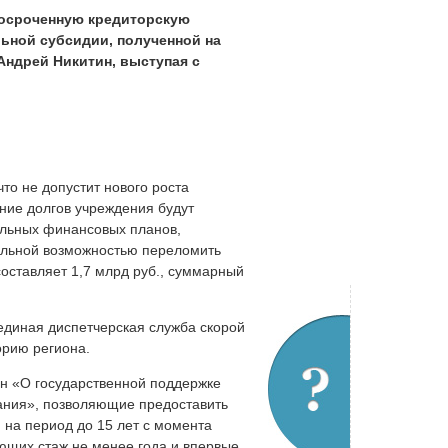
просроченную кредиторскую
ьной субсидии, полученной на
Андрей Никитин, выступая с
что не допустит нового роста
ние долгов учреждения будут
альных финансовых планов,
альной возможностью переломить
оставляет 1,7 млрд руб., суммарный
 единая диспетчерская служба скорой
орию региона.
н «О государственной поддержке
ания», позволяющие предоставить
на период до 15 лет с момента
ющих стаж не менее года и впервые