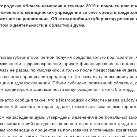
городская область намерена в течение 2019 г. покрыть всю 
олженность медицинских учреждений за счет средств федерал
жетное выравнивание. Об этом сообщил губернатор региона 
том о деятельности в областной думе.
ловам губернатора, регион получил средства только под гарантии, 
лженности в здравоохранении, причем финансирование на погаше
чать не разом, по умолчанию, а только после предоставления дет
ючающих наращивание кредиторки. Он назвал эту перспективу ре
ацию в здравоохранении. Объем субсидии, полученной областью, с
м кредиторской задолженности медучреждений – около 0,5 млрд.
рнатор сообщил также, что в Новгородской области начала работу
цинской помощи, которая, однако, охватывает пока не всю террит
ом же заседании думы утверждены изменения в региональный зако
льных категорий граждан в сфере ипотечного жилищного кредитов
ам компенсацию процентов за пользование ипотечными кредитами 
оставления займа. Эти правила распространяются на врачей, име