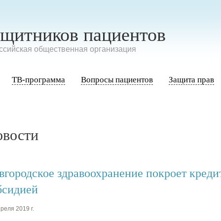
ащитников пациентов
сийская общественная организация
ТВ-программа
Вопросы пациентов
Защита прав
овости
вгородское здравоохранение покроет кред
бсидией
реля 2019 г.