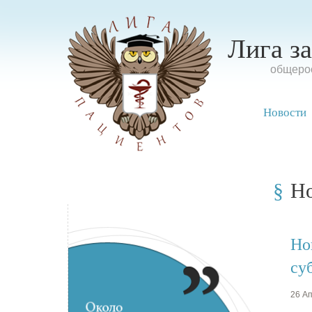
Лига з
oбщерос
Новости
Н
Но
су
26 Ап