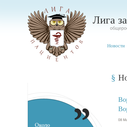
Лига з
oбщерос
Новости
Н
Во
Во
08 Ма