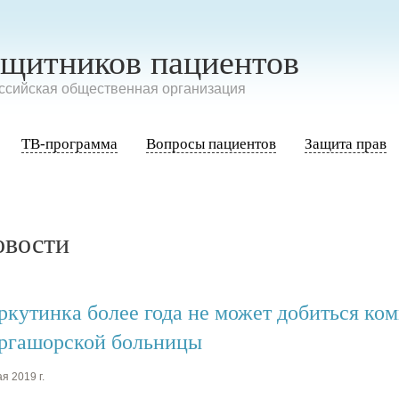
ащитников пациентов
сийская общественная организация
ТВ-программа
Вопросы пациентов
Защита прав
овости
ркутинка более года не может добиться ко
ргашорской больницы
я 2019 г.