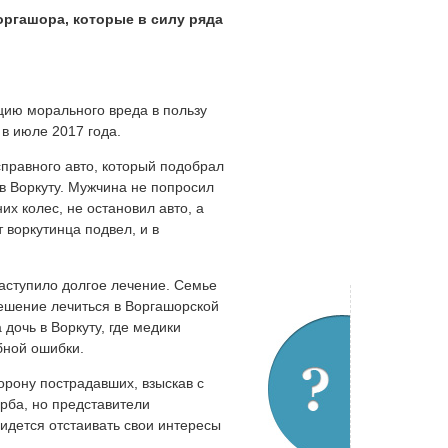
оргашора, которые в силу ряда
цию морального вреда в пользу
в июле 2017 года.
справного авто, который подобрал
в Воркуту. Мужчина не попросил
их колес, не остановил авто, а
 воркутинца подвел, и в
аступило долгое лечение. Семье
решение лечиться в Воргашорской
дочь в Воркуту, где медики
бной ошибки.
орону пострадавших, взыскав с
рба, но представители
идется отстаивать свои интересы