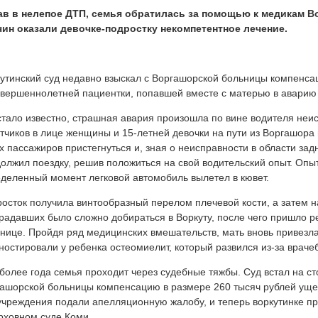
ав в нелепое ДТП, семья обратилась за помощью к медикам В
чин оказали девочке-подростку некомпетентное лечение.
утинский суд недавно взыскал с Воргашорской больницы компенса
вершеннолетней пациентки, попавшей вместе с матерью в аварию 
стало известно, страшная авария произошла по вине водителя неи
тчиков в лице женщины и 15-летней девочки на пути из Воргашора 
х пассажиров пристегнуться и, зная о неисправности в области задн
олжил поездку, решив положиться на свой водительский опыт. Опыт
деленный момент легковой автомобиль вылетел в кювет.
осток получила винтообразный перелом плечевой кости, а затем н
радавших было сложно добираться в Воркуту, после чего пришло 
нице. Пройдя ряд медицинских вмешательств, мать вновь привезла 
ностировали у ребенка остеомиелит, который развился из-за враче
более года семья проходит через судебные тяжбы. Суд встал на ст
ашорской больницы компенсацию в размере 260 тысяч рублей уще
чреждения подали апелляционную жалобу, и теперь воркутинке пр
рховном суде Коми.