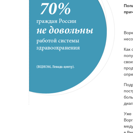
Поп
при
Ворк
несо
Как 
попу
свои
прод
опре
Подр
пост
боль
диаг
Уже 
Ворг
меду
в Ве