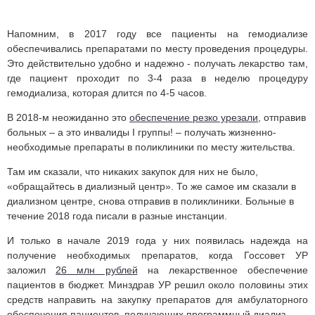
Напомним, в 2017 году все пациенты на гемодиализе
обеспечивались препаратами по месту проведения процедуры.
Это действительно удобно и надежно - получать лекарство там,
где пациент проходит по 3-4 раза в неделю процедуру
гемодиализа, которая длится по 4-5 часов.
В 2018-м неожиданно это
обеспечение резко урезали
, отправив
больных – а это инвалиды I группы! – получать жизненно-
необходимые препараты в поликлиники по месту жительства.
Там им сказали, что никаких закупок для них не было,
«обращайтесь в диализный центр». То же самое им сказали в
диализном центре, снова отправив в поликлиники. Больные в
течение 2018 года писали в разные инстанции.
И только в начале 2019 года у них появилась надежда на
получение необходимых препаратов, когда Госсовет УР
заложил
26 млн рублей
на лекарственное обеспечение
пациентов в бюджет. Минздрав УР решил около половины этих
средств направить на закупку препаратов для амбулаторного
обеспечения пациентов, получающих программный диализ.