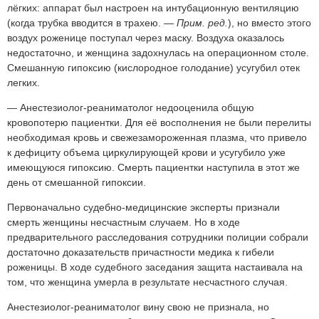
лёгких: аппарат был настроен на интубационную вентиляцию
(когда трубка вводится в трахею. —
Прим. ред.
), но вместо этого
воздух роженице поступал через маску. Воздуха оказалось
недостаточно, и женщина задохнулась на операционном столе.
Смешанную гипоксию (кислородное голодание) усугубил отек
легких.
— Анестезиолог-реаниматолог недооценила общую
кровопотерю пациентки. Для её восполнения не были перелиты
необходимая кровь и свежезамороженная плазма, что привело
к дефициту объема циркулирующей крови и усугубило уже
имеющуюся гипоксию. Смерть пациентки наступила в этот же
день от смешанной гипоксии.
Первоначально судебно-медицинские эксперты признали
смерть женщины несчастным случаем. Но в ходе
предварительного расследования сотрудники полиции собрали
достаточно доказательств причастности медика к гибели
роженицы. В ходе судебного заседания защита настаивала на
том, что женщина умерла в результате несчастного случая.
Анестезиолог-реаниматолог вину свою не признала, но