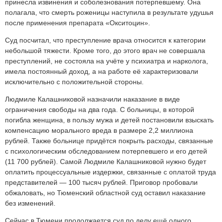
принесла извинения и соболезнования потерпевшему. Она
полагала, что смерть роженицы наступила в результате удушья
после применения препарата «Окситоцин».
Суд посчитал, что преступление врача относится к категории
небольшой тяжести. Кроме того, до этого врач не совершала
преступлений, не состояла на учёте у психиатра и нарколога,
имела постоянный доход, а на работе её характеризовали
исключительно с положительной стороны.
Людмиле Калашниковой назначили наказание в виде
ограничения свободы на два года. С больницы, в которой
погибла женщина, в пользу мужа и детей постановили взыскать
компенсацию морального вреда в размере 2,2 миллиона
рублей. Также больнице придётся покрыть расходы, связанные
с психологическим обследованием потерпевшего и его детей
(
11 700
рублей). Самой Людмиле Калашниковой нужно будет
оплатить процессуальные издержки, связанные с оплатой труда
представителей — 100 тысяч рублей. Приговор пробовали
обжаловать, но Тюменский областной суд оставил наказание
без изменений.
Сейчас в Тюмени продолжается суд по делу ещё одного