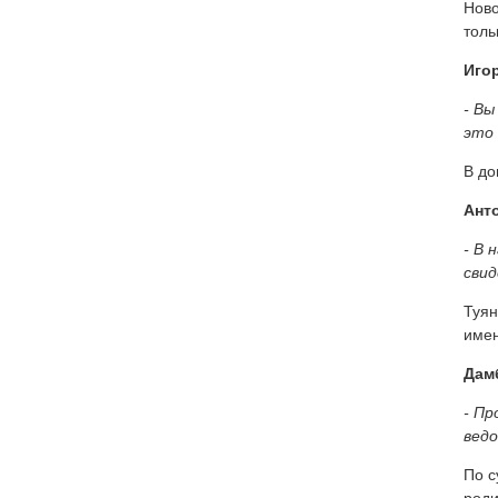
Ново
толь
Иго
- Вы
это
В до
Анто
- В 
свид
Туян
имен
Дам
- Пр
ведо
По с