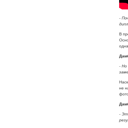
- По
дипл
В пр
Осно
одна
Дам
- Но
заме
Наск
не н
фото
Дам
- Эт
рез