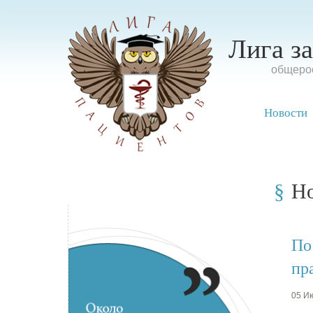
Лига з
oбщерос
Новости
Н
По
пр
05 Ию