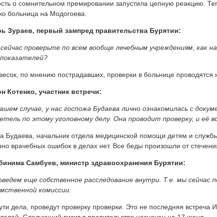
сть о сомнительном премировании запустила цепную реакцию. Теп
ко больница на Модогоева.
рь Зураев, первый зампред правительства Бурятии:
 сейчас проверьте по всем вообще лечебным учреждениям, как н
 показателей?
весок, по мнению пострадавших, проверки в больнице проводятся 
н Котенко, участник встречи:
нашем случае, у нас госпожа Будаева лично ознакомилась с докум
етель по этому уголовному делу. Она проводит проверку, и её в
а Будаева, начальник отдела медицинской помощи детям и службы
но врачебных ошибок в делах нет. Все беды произошли от стечени
бинима Самбуев, министр здравоохранения Бурятии:
оведем еще собственное расследование внутри. Т.е. мы сейчас
мственной комиссии.
ути дела, проведут проверку проверки. Это не последняя встреча 