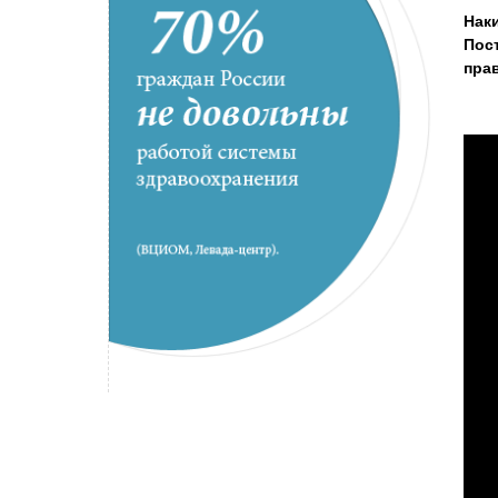
Нак
Пос
пра