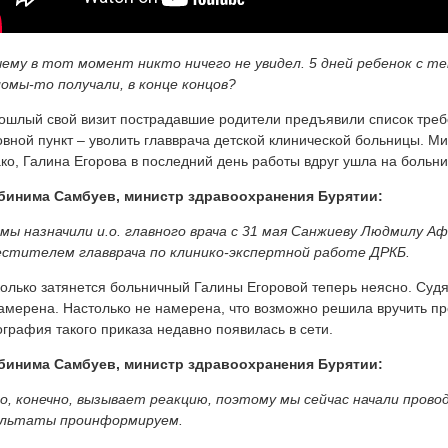
чему в тот момент никто ничего не увидел. 5 дней ребенок с т
омы-то получали, в конце концов?
ошлый свой визит пострадавшие родители предъявили список треб
вной пункт – уволить главврача детской клинической больницы. М
ко, Галина Егорова в последний день работы вдруг ушла на больн
бинима Самбуев, министр здравоохранения Бурятии:
 мы назначили и.о. главного врача с 31 мая Санжиеву Людмилу 
стителем главврача по клинико-экспертной работе ДРКБ.
олько затянется больничный Галины Егоровой теперь неясно. Судя 
амерена. Настолько не намерена, что возможно решила вручить п
графия такого приказа недавно появилась в сети.
бинима Самбуев, министр здравоохранения Бурятии:
о, конечно, вызывает реакцию, поэтому мы сейчас начали прово
ультаты проинформируем.