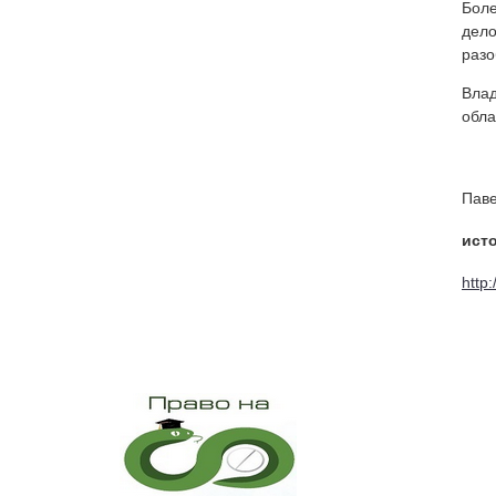
Боле
дело
разо
Влад
обла
Паве
ист
http