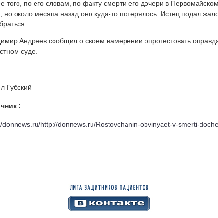
е того, по его словам, по факту смерти его дочери в Первомайск
, но около месяца назад оно куда-то потерялось. Истец подал жал
браться.
имир Андреев сообщил о своем намерении опротестовать оправда
стном суде.
л Губский
очник :
://donnews.ru/http://donnews.ru/Rostovchanin-obvinyaet-v-smerti-docher