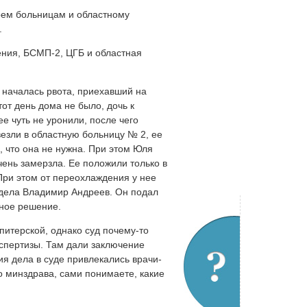
рем больницам и областному
.
ения, БСМП-2, ЦГБ и областная
 началась рвота, приехавший на
от день дома не было, дочь к
е чуть не уронили, после чего
езли в областную больницу № 2, ее
 что она не нужна. При этом Юля
ень замерзла. Ее положили только в
 При этом от переохлаждения у нее
ь дела Владимир Андреев. Он подал
ьное решение.
питерской, однако суд почему-то
кспертизы. Там дали заключение
я дела в суде привлекались врачи-
го минздрава, сами понимаете, какие