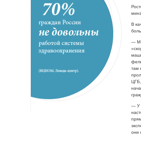
Рост
минз
В ка
боль
— Мо
«ско
маши
фель
там 
прол
ЦГБ,
нача
граж
— У 
наст
прям
эксп
они 