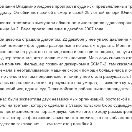
овчанин Владимир Андреев проиграл в суде иск, предъявленный т
драву. Он обвиняет врачей в смерти своей 25-летней дочери Юлии
честве ответчиков выступали областное министерство здравоохран
ница № 2. Беда произошла еще в декабре 2007 года.
я девочка страдала диабетом. 22 декабря у нее упало давление и
рой помощи» фельдшер растерялся и не знал, что делать. Меня в т
не несли на руках по лестнице жена и еще три женщины, по пути е
дшер вспомнил, что в машине есть носилки. Мою дочь сначала отв
не приняли. Фельдшер позвонил дежурному в БСМП-2, там сказали,
ежала в неотапливаемой машине скорой помощи больше часа и оч
 но лечили ее там неправильно, и почки у нее стали разрушаться.
лось воспаление легких, в результате она умерла, — изложил сут
данский иск, однако суд Первомайского района вынес оправдател
нас были экспертизы двух независимых организаций, ростовской и 
оял на третьей, которую сделали в Ставропольском бюро судмедэ
о противоположное первым двум. Кроме того, по ходу рассмотрени
ерты, которые фактически зависели от ответчика, то есть областно
сделали заключения, — считает отец погибшей.