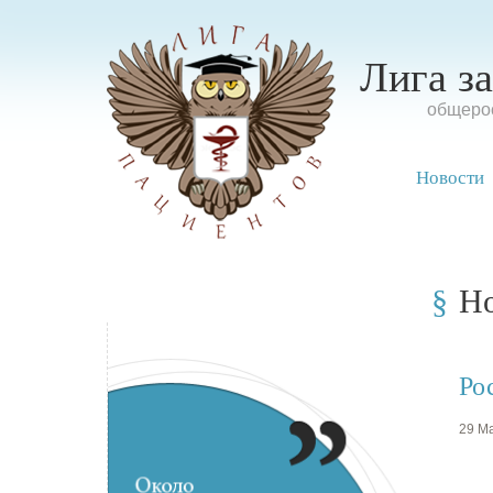
Лига з
oбщерос
Новости
Н
Ро
29 Ма