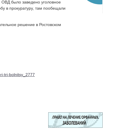
ом ОВД было заведено уголовное
обу в прокуратуру, там пообещали
тельное решение в Ростовском
i-tri-bolnitsy_2777