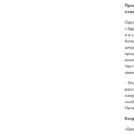
Про
отм
Одно
«Здр
и в 
боль
шнур
проц
копи
Част
зави
- Эт
расс
напр
чтоб
Пите
Когд
«Бре