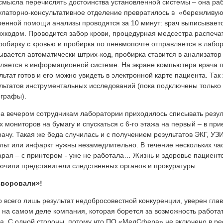
смысла перечислять достоинства установленной системы – она раб
латорно-консультативное отделение превратилось в «бережливую
ренной помощи анализы проводятся за 10 минут: врач выписывает
хкодом. Проводится забор крови, процедурная медсестра распечат
робирку с кровью и пробирка по пневмопочте отправляется в лабо
ывается автоматически штрих-код, пробирка ставится в анализатор
ляется в информационной системе. На экране компьютера врача п
льтат готов и его можно увидеть в электронной карте пациента. Так
льтатов инструментальных исследований (пока подключены только 
графы).
а вечером сотрудникам лаборатории приходилось списывать резул
х мониторов на бумагу и спускаться с 6-го этажа на первый – в пр
рачу. Такая же беда случилась и с получением результатов ЭКГ, УЗ
льт или инфаркт нужны незамедлительно. В течение нескольких ча
арая – с принтером - уже не работала… Жизнь и здоровье пациенто
ючили представители следственных органов и прокуратуры.
зворовали»!
о всего лишь результат недобросовестной конкуренции, уверен гла
 на самом деле компания, которая борется за возможность работат
а. С одной стороны, потому что ПО «МедСфера» не включено в ре