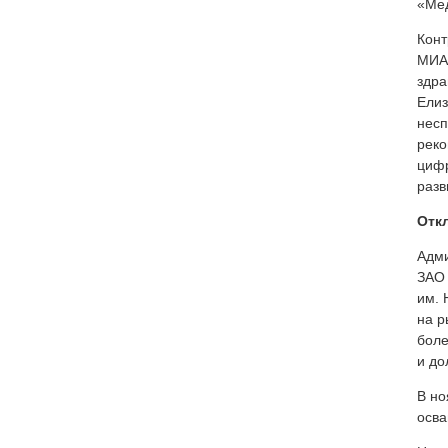
«Мед
Конт
МИАЦ
здра
Елиз
несп
реко
цифр
разв
Отк
Адми
ЗАО 
им. 
на р
боле
и до
В но
осва