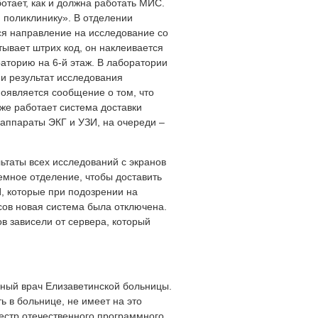
отает, как и должна работать МИС.
 поликлинику». В отделении
ся направление на исследование со
ывает штрих код, он наклеивается
раторию на 6-й этаж. В лаборатории
 и результат исследования
оявляется сообщение о том, что
 же работает система доставки
аппараты ЭКГ и УЗИ, на очереди –
ьтаты всех исследований с экранов
иемное отделение, чтобы доставить
И, которые при подозрении на
сов новая система была отключена.
в зависели от сервера, который
вный врач Елизаветинской больницы.
ь в больнице, не имеет на это
естр отечественного программного