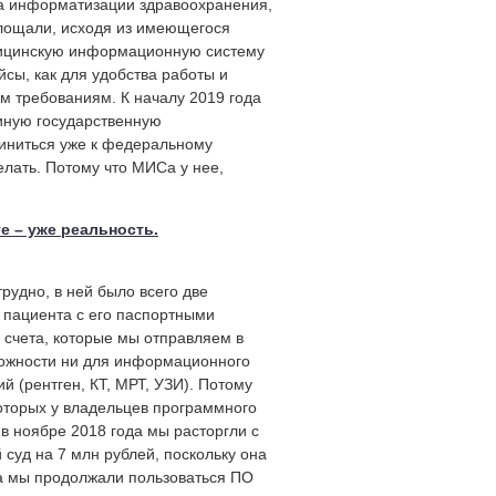
на информатизации здравоохранения,
оплощали, исходя из имеющегося
дицинскую информационную систему
сы, как для удобства работы и
им требованиям. К началу 2019 года
иную государственную
иниться уже к федеральному
лать. Потому что МИСа у нее,
е – уже реальность.
удно, в ней было всего две
 пациента с его паспортными
 счета, которые мы отправляем в
можности ни для информационного
 (рентген, КТ, МРТ, УЗИ). Потому
которых у владельцев программного
в ноябре 2018 года мы расторгли с
суд на 7 млн рублей, поскольку она
ра мы продолжали пользоваться ПО