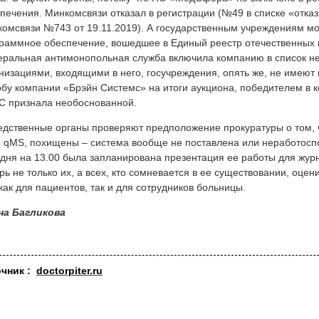
печения. Минкомсвязи отказал в регистрации (№49 в списке «отказ
омсвязи №743 от 19.11.2019). А государственным учреждениям мо
раммное обеспечение, вошедшее в Единый реестр отечественных 
ральная антимонопольная служба включила компанию в список не
низациями, входящими в него, госучреждения, опять же, не имеют 
бу компании «Брэйн Системс» на итоги аукциона, победителем в к
 признала необоснованной.
едственные органы проверяют предположение прокуратуры о том, 
qMS, похищены – система вообще не поставлена или неработоспос
дня на 13.00 была запланирована презентация ее работы для жур
рь не только их, а всех, кто сомневается в ее существовании, оцен
как для пациентов, так и для сотрудников больницы.
на Багликова
очник :
doctorpiter.ru