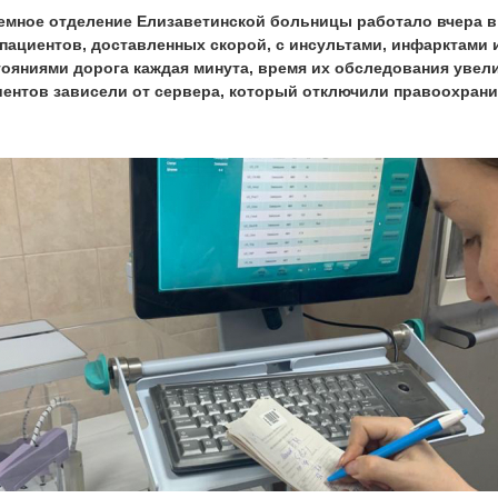
емное отделение Елизаветинской больницы работало вчера в 
 пациентов, доставленных скорой, с инсультами, инфарктами
тояниями дорога каждая минута, время их обследования увел
иентов зависели от сервера, который отключили правоохран