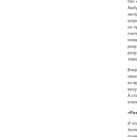
Нет 
Амбу
экст
штри
на п
счит
появ
резу
резу
томо
Вчер
свои
их в
инсу
А ст
откл
«Ра
И эт
Хотя
прав