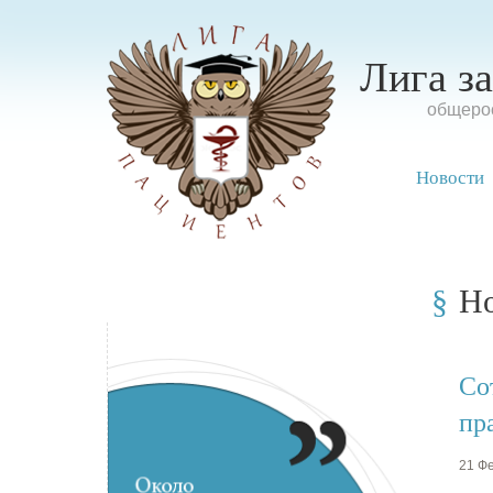
Лига з
oбщерос
Новости
Н
Со
пр
21 Фе