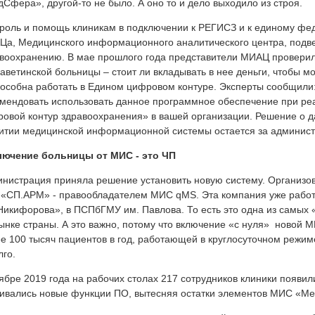
Сфера», другой-то не было. А оно то и дело выходило из строя.
роль и помощь клиникам в подключении к РЕГИСЗ и к единому фед
а, Медицинского информационного аналитического центра, подве
воохранению. В мае прошлого года представители МИАЦ провери
аветинской больницы – стоит ли вкладывать в нее деньги, чтобы м
особна работать в Едином цифровом контуре. Эксперты сообщили
мендовать использовать данное программное обеспечение при ре
овой контур здравоохранения» в вашей организации. Решение о 
итии медицинской информационной системы остается за админист
лючение больницы от МИС - это ЧП
нистрация приняла решение установить новую систему. Организова
«СП.АРМ» - правообладателем МИС qMS. Эта компания уже работ
Никифорова», в ПСПбГМУ им. Павлова. То есть это одна из самых
ынке страны. А это важно, потому что включение «с нуля» новой М
е 100 тысяч пациентов в год, работающей в круглосуточном режиме
лго.
ябре 2019 года на рабочих столах 217 сотрудников клиники появил
ивались новые функции ПО, вытесняя остатки элементов МИС «