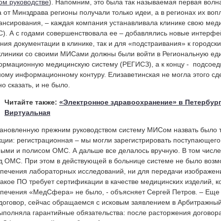
ом руководстве
). Напомним, это была так называемая первая вол
а от Минздрава регионы получали только идеи, а в регионах их в
нсирования, – каждая компания устанавливала клинике свою ме
). А с годами совершенствовала ее – добавлялись новые интерфей
ния документации в клинике, так и для «подстраивания» к городск
клиники со своими МИСами должны были войти в Региональную ед
рмационную медицинскую систему (РЕГИСЗ), а к концу - подсоед
ому информационному контуру. Елизаветинская не могла этого сде
о сказать, и не было.
Читайте также:
«Электронное здравоохранение» в Петербург
Виртуальная
тановленную прежним руководством систему МИСом назвать было тр
ции: регистрационная – мы могли зарегистрировать поступающего
ыми и полисом ОМС. А дальше все делалось вручную. В том числе
 ОМС. При этом в действующей в больнице системе не было воз
печения лабораторных исследований, ни для передачи изображений
такое ПО требует сертификации в качестве медицинских изделий, 
печения «МедСфера» не было, - объясняет Сергей Петров. – Еще 
договор, сейчас обращаемся с исковым заявлением в Арбитражный 
ыполняла гарантийные обязательства: после расторжения догово