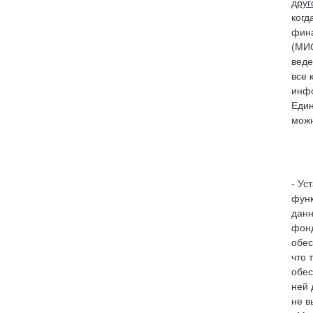
друг
когд
фина
(МИС
веде
все 
инфо
Един
можн
- Ус
функ
данн
фонд
обес
что 
обес
ней 
не в