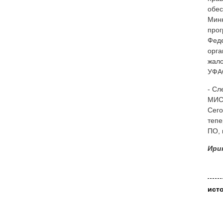
обес
Минк
прог
Феде
орга
жало
УФАС
- Сл
МИС 
Сего
тепе
ПО, 
Ири
ист