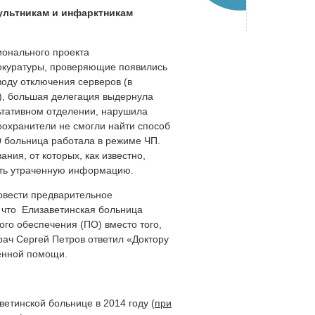
ультникам и инфарктникам
онального проекта
рокуратуры, проверяющие появились
оду отключения серверов (в
х), большая делегация выдернула
ьтативном отделении, нарушила
охранители не смогли найти способ
30 больница работала в режиме ЧП.
ния, от которых, как известно,
вать утраченную информацию.
овести предварительное
 что Елизаветинская больница
ого обеспечения (ПО) вместо того,
рач Сергей Петров ответил «Доктору
ренной помощи.
етинской больнице в 2014 году (
при