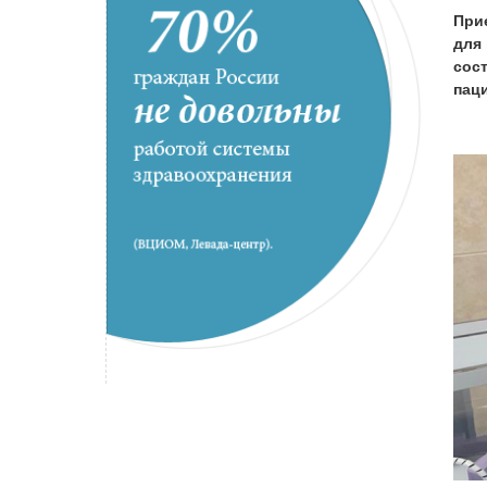
При
для
сос
пац