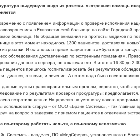
куратура выдернула шнур из розетки: экстренная помощь инс
еняется
временно с появлением информации о проверке исполнения наци
авоохранение» в Елизаветинской больнице на сайте Городской п
самой больнице. Не обращая внимания на протесты медиков по пов
нице в этот момент находилось 1300 пациентов, доставляли новы
 из розетки. И остановила прием пациентов в амбулаторно-консул
есс обследования доставленных по экстренным показаниям. Право
рования данных с сервера, не отключая его. В итоге с 16.30 до 2.
ь пациентов пришлось госпитализировать без результатов обследова
сит диагноз, а значит, и лечение. А потом надо было восстанавли
и данные нужны правоохранительным органам, вероятно, чтобы пр
ледование по результатам проверки прокуратуры: предполагается,
асно потратила деньги Нацпроекта на установку нового программн
ы использовать старую – от ООО «Брэйн Системс», - так главный в
ру» на вопрос о задержке с приемом пациентов в отделении экст
а по-старому работать нельзя, а по-новому невозможно
йн Системс» - владелец ПО «МедСфера», установленного в Елизав